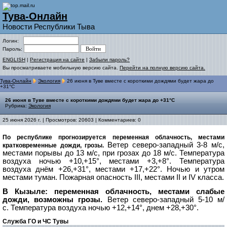
Тува-Онлайн
Новости Республики Тыва
Логин:
Пароль:
ENGLISH
|
Регистрация на сайте
|
Забыли пароль?
Вы просматриваете мобильную версию сайта.
Перейти на полную версию сайта.
Тува-Онлайн
Экология
26 июня в Туве вместе с короткими дождями будет жара до
+31°С
26 июня в Туве вместе с короткими дождями будет жара до +31°С
Рубрика:
Экология
25 июня 2026 г. | Просмотров: 20603 | Комментариев: 0
По республике прогнозируется переменная облачность, местами
Ветер северо-западный 3-8 м/с,
кратковременные дожди, грозы.
местами порывы до 13 м/с, при грозах до 18 м/с.
Температура
воздуха ночью +10,+15°, местами +3,+8°.
Температура
воздуха днём +26,+31°, местами +17,+22°.
Ночью и утром
местами туман.
Пожарная опасность III, местами II и IV класса.
В Кызыле: переменная облачность, местами слабые
дожди, возможны грозы.
Ветер северо-западный 5-10 м/
с.
Температура воздуха ночью +12,+14°, днем +28,+30°.
Служба ГО и ЧС Тувы