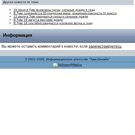
Другие новости по теме:
25 июня в Туве возможны грозы, сильные дожди и град
В Туве сохраняется 35-градусная жара, пожарная опасность IV класса
12 июля в Туве ожидаются грозы и сильные дожди
В Туве 19 августа местами дожди
В Туве 18 сентября ожидается усиление ветра и град
Информация
Вы можете оставить комментарий к новости, если
зарегистрируетесь
.
© 2001–2026, Информационное агентство "Тува-Онлайн"