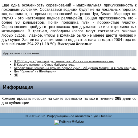
Еще одна особенность соревнований - максимальная приближенность к
походным условиям. Состязаться водники будут не на локальных порогах,
как, например, во время соревнований на реках Чуя, Белая. Маршрут по
Улуг-О - это настоящее водное ралли-рейд. Общая протяженность его -
более 90 километров. Почти половина пути - порожистые участки.
Соревнования пройдут в трех классах: для двухместных и четырехместных
катамаранов. В третьем, свободном классе могут состязаться экипажи
любых судов. Главное, чтобы в команде было не менее шести человек и
двух судов. Заявки на участие можно подавать с начала марта 2004 года по
тел. в Кызыле 394-22 (1-18-50).
Виктория Ховалыг
Другие новости по теме:
В 2006 году в Туве пройдет чемпионат России по мотоальпинизму
В Кызыле выявлена Супер-бабушка года
Асболютные чемпионы Тувы по борьбе сумо - Ай-Демир Монгуш и Ольга Сандый!
Две "бронзы" из Швейцарии
ЧП
Информация
Комментировать новости на сайте возможно только в течение
365
дней со
дня публикации.
© 2001–2026, Информационное агентство "Тува-Онлайн"