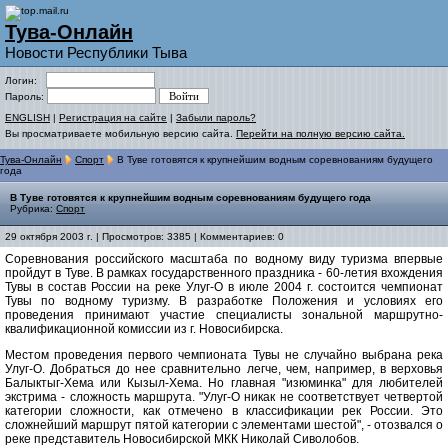
Тува-Онлайн
Новости Республики Тыва
Логин:
Пароль:
ENGLISH
|
Регистрация на сайте
|
Забыли пароль?
Вы просматриваете мобильную версию сайта.
Перейти на полную версию сайта.
Тува-Онлайн
Спорт
В Туве готовятся к крупнейшим водным соревнованиям будущего
года
В Туве готовятся к крупнейшим водным соревнованиям будущего года
Рубрика:
Спорт
29 октября 2003 г. | Просмотров: 3385 | Комментариев: 0
Соревнования российского масштаба по водному виду туризма впервые
пройдут в Туве. В рамках государственного праздника - 60-летия вхождения
Тувы в состав России на реке Улуг-О в июле 2004 г. состоится чемпионат
Тувы по водному туризму. В разработке Положения и условиях его
проведения принимают участие специалисты зональной маршрутно-
квалификационной комиссии из г. Новосибирска.
Местом проведения первого чемпионата Тувы не случайно выбрана река
Улуг-О. Добраться до нее сравнительно легче, чем, например, в верховья
Балыктыг-Хема или Кызыл-Хема. Но главная "изюминка" для любителей
экстрима - сложность маршрута. "Улуг-О никак не соответствует четвертой
категории сложности, как отмечено в классификации рек России. Это
сложнейший маршрут пятой категории с элементами шестой", - отозвался о
реке представитель Новосибирской МКК Николай Сиволобов.