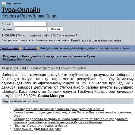
Тува-Онлайн
Новости Республики Тыва
Логин:
Пароль:
ENGLISH
|
Регистрация на сайте
|
Забыли пароль?
Вы просматриваете мобильную версию сайта.
Перейти на полную версию сайта.
Тува-Онлайн
Политика
Каадыр-оол Бичелдеей избран депутатом парламента Тувы
Каадыр-оол Бичелдеей избран депутатом парламента Тувы
Рубрика:
Политика
16 декабря 2003 г. | Просмотров: 3230 | Комментариев: 0
Избирательная комиссия республики опубликовала результаты выборов в
Законодательную палату парламента республики по Улуг-Хемскому
одномандатному избирательному округу № 29. По итогам прошедших 7
декабря выборов депутатом от Улуг-Хемского района вместо выбывшего
Шолбана Кара-оола стал бывший депутат ГосДумы Каадыр-оол Бичелдей
получивший 50,32%.
Саяна Монгуш
Другие новости по теме:
Законодательная палата парламента Тувы доукомплектована
Бывший министр культуры стал депутатом Палаты Представителей по решению
суда
За мандат депутата республиканского парламента от Улуг-Хема продолжают
бороться двое - Каадыр-оол Бичелдей и Радислав Наважап
"Единщик" участвует в двух выборах
Кошельки кандидатов в ГосДуму