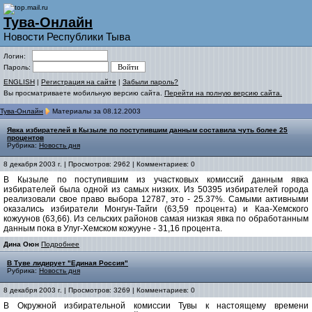
Тува-Онлайн
Новости Республики Тыва
Логин:
Пароль:
ENGLISH
|
Регистрация на сайте
|
Забыли пароль?
Вы просматриваете мобильную версию сайта.
Перейти на полную версию сайта.
Тува-Онлайн
Материалы за 08.12.2003
Явка избирателей в Кызыле по поступившим данным составила чуть более 25
процентов
Рубрика:
Новость дня
8 декабря 2003 г. | Просмотров: 2962 | Комментариев: 0
В Кызыле по поступившим из участковых комиссий данным явка
избирателей была одной из самых низких. Из 50395 избирателей города
реализовали свое право выбора 12787, это - 25.37%. Самыми активными
оказались избиратели Монгун-Тайги (63,59 процента) и Каа-Хемского
кожуунов (63,66). Из сельских районов самая низкая явка по обработанным
данным пока в Улуг-Хемском кожууне - 31,16 процента.
Дина Оюн
Подробнее
В Туве лидирует "Единая Россия"
Рубрика:
Новость дня
8 декабря 2003 г. | Просмотров: 3269 | Комментариев: 0
В Окружной избирательной комиссии Тувы к настоящему времени