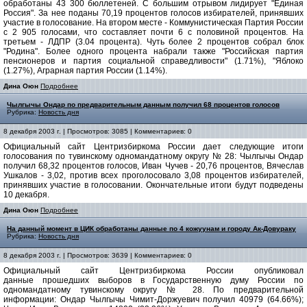
обработаны 43 300 бюллетеней. С большим отрывом лидирует "Единая
Россия". За нее поданы 70,19 процентов голосов избирателей, принявших
участие в голосование. На втором месте - Коммунистическая Партия России
с 2 905 голосами, что составляет почти 6 с половиной процентов. На
третьем - ЛДПР (3.04 процента). Чуть более 2 процентов собрал блок
"Родина". Более одного процента набрали также "Российская партия
пенсионеров и партия социальной справедливости" (1.71%), "Яблоко
(1.27%), Аграрная партия России (1.14%).
Дина Оюн
Подробнее
Чылгычы Ондар по предварительным данным получил 68 процентов голосов
Рубрика:
Новость дня
8 декабря 2003 г. | Просмотров: 3085 | Комментариев: 0
Официальный сайт Центризбиркома России дает следующие итоги
голосования по тувинскому одномандатному округу № 28: Чылгычы Ондар
получил 68,32 процентов голосов, Иван Чучев - 20,76 процентов, Вячеслав
Ушкалов - 3,02, против всех проголосовало 3,08 процентов избирателей,
принявших участие в голосовании. Окончательные итоги будут подведены
10 декабря.
Дина Оюн
Подробнее
На данный момент в ЦИК обработаны данные по 4 кожуунам и городу Ак-Довураку
Рубрика:
Новость дня
8 декабря 2003 г. | Просмотров: 3639 | Комментариев: 0
Официальный сайт Центризбиркома России опубликовал
данные прошедших выборов в Государственную думу России по
одномандатному тувинскому округу № 28. По предварительной
информации: Ондар Чылгычы Чимит-Доржуевич получил 40979 (64.66%);