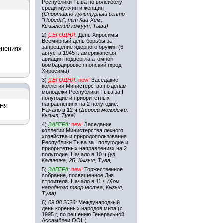
Республики Тыва по волейболу
среди мужчин и женщин
(Спортивно-культурный центр
"Победа", пгт Каа-Хем,
Кызылский кожуун, Тыва)
2)
СЕГОДНЯ
:
День Хиросимы.
Всемирный день борьбы за
запрещение ядерного оружия (6
енениях
августа 1945 г. американская
авиация подвергла атомной
бомбардировке японский город
Хиросима)
3)
СЕГОДНЯ
:
new!
Заседание
коллегии Министерства по делам
молодежи Республики Тыва за I
полугодие и приоритетных
направлениях на 2 полугодие.
дня
Начало в 12 ч
(Дворец молодежи,
Кызыл, Тува)
4)
ЗАВТРА
:
new!
Заседание
коллегии Министерства лесного
хозяйства и природопользования
Республики Тыва за I полугодие и
приоритетных направлениях на 2
полугодие. Начало в 10 ч
(ул.
Калинина, 2Б, Кызыл, Тува)
5)
ЗАВТРА
:
new!
Торжественное
собрание, посвященное Дня
строителя. Начало в 11 ч
(Дом
народного творчества, Кызыл,
Тува)
6)
09.08.2026:
Международный
день коренных народов мира (с
1995 г, по решению Генеральной
Ассамблеи ООН)