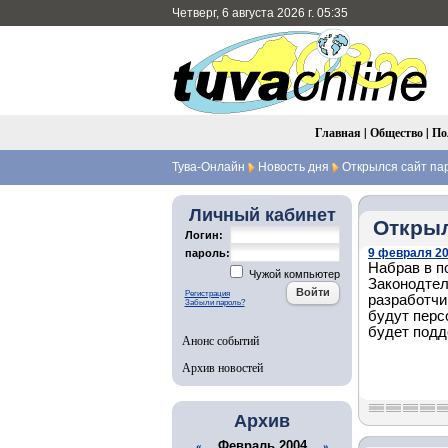
Четверг, 6 августа 2026 г. 05:35
Главная
|
Общество
|
По
Тува-Онлайн
Новость дня
Открылся сайт па
Личный кабинет
Открыл
Логин:
9 февраля 20
пароль:
Набрав в п
Чужой компьютер
Законодтел
Регистрация
разработчи
Забыли пароль?
будут перс
будет подд
Анонс событий
Архив новостей
Архив
Февраль 2004
«
»