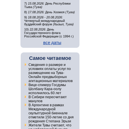
7)
15.08.2026:
День Республики
Тыва
(Тува)
8)
17.08.2026:
День Хоомея
(Тува)
9)
18.08.2026 - 20.08.2026:
Четвертый международный
буддийский форум
(Кызыл, Тува)
10)
22.08.2026:
День
Государственного флага
Российской Федерации (с 1994 г.)
все даты
Самое читаемое
Сведения о размере и
условиях оплаты услуг по
размещению на Тува-
Онлайн предвыборных
агитационных материалов
Вице-спикеру Госдумы
Шолбану Кара-оолу
исполнилось 60 лет
В Сибири пересчитают
манулов
В Аргентине в рамках
Международной
скульптурной биеннале
отметили 150-летие со дня
рождения Степана Эрьзи
Жители Тувы считают, что