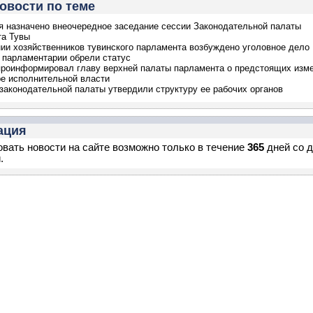
овости по теме
я назначено внеочередное заседание сессии Законодательной палаты
та Тувы
ии хозяйственников тувинского парламента возбуждено уголовное дело
 парламентарии обрели статус
роинформировал главу верхней палаты парламента о предстоящих изм
ре исполнительной власти
законодательной палаты утвердили структуру ее рабочих органов
ация
вать новости на сайте возможно только в течение
365
дней со 
.