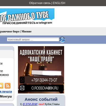
Обратная связь
|
ENGLISH
равочное бюро
|
Мнение
ти
те
можно
я печати
 Монгуш
Анонс событий
1)
В ЭТИ ДНИ
:
new!
Кубок Главы