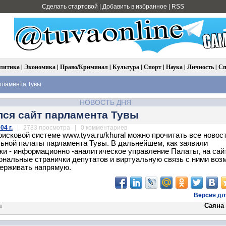
Сделать стартовой
|
Добавить в избранное
|
RSS
литика
|
Экономика
|
Право/Криминал
|
Культура
|
Спорт
|
Наука
|
Личность
|
Сп
рламента Тувы
НОВОСТЬ ДНЯ
ся сайт парламента Тувы
04 г.
| 2783 просмотра | 0 комментариев
оисковой системе www.tyva.ru/khural можно прочитать все новос
ьной палаты парламента Тувы. В дальнейшем, как заявили
ки - информационно -аналитическое управление Палаты, на сай
ональные странички депутатов и виртуальную связь с ними воз
ерживать напрямую.
Версия дл
Саяна