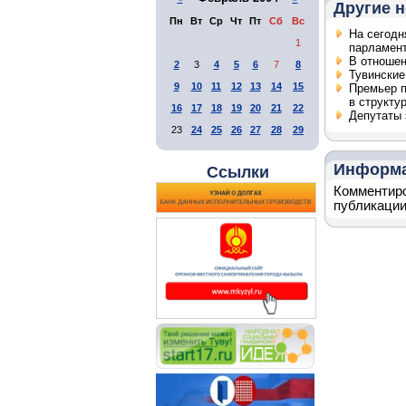
Другие н
Пн
Вт
Ср
Чт
Пт
Сб
Вс
На сегодн
1
парламен
В отношен
2
3
4
5
6
7
8
Тувинские
9
10
11
12
13
14
15
Премьер п
в структу
16
17
18
19
20
21
22
Депутаты 
23
24
25
26
27
28
29
Информ
Ссылки
Комментиро
публикации