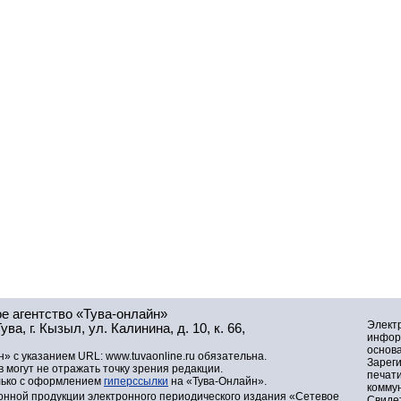
е агентство «Тува-онлайн»
Элект
а, г. Кызыл, ул. Калинина, д. 10, к. 66,
инфор
основа
» с указанием URL: www.tuvaonline.ru обязательна.
Зарег
могут не отражать точку зрения редакции.
печат
лько с оформлением
гиперссылки
на «Тува-Онлайн».
комму
нной продукции электронного периодического издания «Сетевое
Свидет