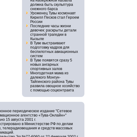
на набережной Кызыла
должна быть скульптура
снежного барса
Уроженец Тувы космонавт
Кирилл Песков стал Героем
России
Последние часы жизни
девочек: раскрыты детали
странной трагедии в
Кызыле
В Туве выстраивают
подготовку кадров для
беспилотных авиационных
систем
В Туве появятся сразу 5
новых ангарных
спортивных залов
Многодетная мама из
далекого Монгун-
Тайгинского района Тувы
развила овощное хозяйство
с помощью соцконтракта
ронное периодическое издание "Сетевое
мационное агентство «Тува-Онлайн»"
но 15 августа 2001 г.
истрировано в Министерстве РФ по делам
и, телерадиовещания и средств массовых
никаций.
ельство Эл №77-6060 от 22 февраля 2002 г.