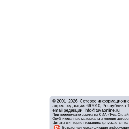
© 2001–2026, Сетевое информационно
адрес редакции: 667010, Республика Тув
email редакции: info@tuvaonline.ru
При перепечатке ссылка на СИА «Тува-Онлайн
Опубликованные материалы и мнения авторов 
Цитаты в интернет-изданиях допускаются то
Возрастная классификация информацио