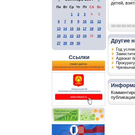
детей, взя
Пн
Вт
Ср
Чт
Пт
Сб
Вс
1
2
3
4
5
6
7
8
9
10
11
12
13
14
15
16
17
18
19
20
21
22
23
24
25
26
Другие н
27
28
29
30
Год услов
Заместите
Ссылки
Адвокат б
Прокурату
Чрезвычай
Информ
Комментиро
публикации