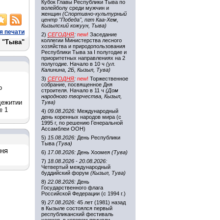
Кубок Главы Республики Тыва по
волейболу среди мужчин и
женщин
(Спортивно-культурный
центр "Победа", пгт Каа-Хем,
Кызылский кожуун, Тыва)
я печати
2)
СЕГОДНЯ
:
new!
Заседание
коллегии Министерства лесного
 "Тыва"
хозяйства и природопользования
Республики Тыва за I полугодие и
приоритетных направлениях на 2
полугодие. Начало в 10 ч
(ул.
Калинина, 2Б, Кызыл, Тува)
3)
СЕГОДНЯ
:
new!
Торжественное
собрание, посвященное Дня
о
строителя. Начало в 11 ч
(Дом
народного творчества, Кызыл,
щежитии
Тува)
№ 1
4)
09.08.2026:
Международный
день коренных народов мира (с
1995 г, по решению Генеральной
Ассамблеи ООН)
5)
15.08.2026:
День Республики
Тыва
(Тува)
дня
6)
17.08.2026:
День Хоомея
(Тува)
7)
18.08.2026 - 20.08.2026:
Четвертый международный
буддийский форум
(Кызыл, Тува)
8)
22.08.2026:
День
Государственного флага
Российской Федерации (с 1994 г.)
9)
27.08.2026:
45 лет (1981) назад
в Кызыле состоялся первый
республиканский фестиваль