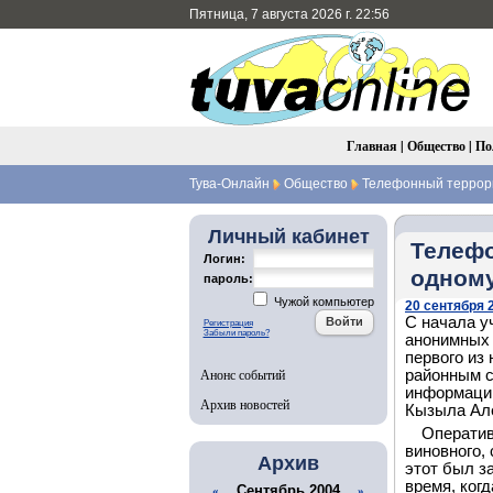
Пятница, 7 августа 2026 г. 22:56
Главная
|
Общество
|
По
Тува-Онлайн
Общество
Телефонный террори
Личный кабинет
Телефо
Логин:
одному
пароль:
Чужой компьютер
20 сентября 2
С начала у
Регистрация
Забыли пароль?
анонимных 
первого из
Анонс событий
районным с
информации
Архив новостей
Кызыла Ал
Оператив
виновного,
Архив
этот был з
время, ког
Сентябрь 2004
«
»