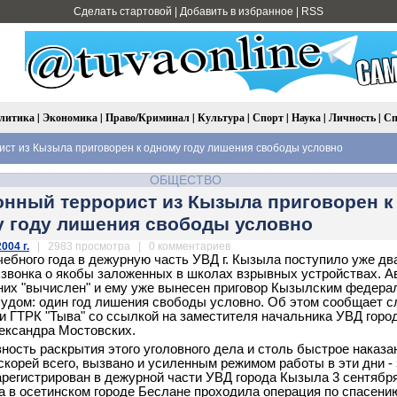
Сделать стартовой
|
Добавить в избранное
|
RSS
литика
|
Экономика
|
Право/Криминал
|
Культура
|
Спорт
|
Наука
|
Личность
|
Сп
ст из Кызыла приговорен к одному году лишения свободы условно
ОБЩЕСТВО
нный террорист из Кызыла приговорен к
 году лишения свободы условно
004 г.
| 2983 просмотра | 0 комментариев
чебного года в дежурную часть УВД г. Кызыла поступило уже дв
звонка о якобы заложенных в школах взрывных устройствах. А
 них "вычислен" и ему уже вынесен приговор Кызылским федер
удом: один год лишения свободы условно. Об этом сообщает 
 ГТРК "Тыва" со ссылкой на заместителя начальника УВД горо
ександра Мостовских.
ность раскрытия этого уголовного дела и столь быстрое наказа
 скорей всего, вызвано и усиленным режимом работы в эти дни -
арегистрирован в дежурной части УВД города Кызыла 3 сентября
да в осетинском городе Беслане проходила операция по спасени