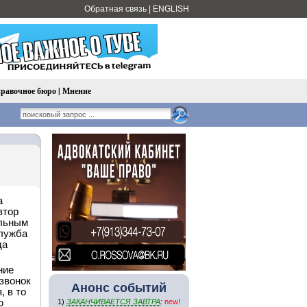
Обратная связь
|
ENGLISH
равочное бюро
|
Мнение
а
втор
альным
служба
да
ние
 звонок
Анонс событий
, в то
ю
1)
ЗАКАНЧИВАЕТСЯ ЗАВТРА
:
new!