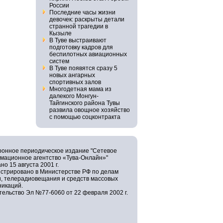
России
Последние часы жизни
девочек: раскрыты детали
странной трагедии в
Кызыле
В Туве выстраивают
подготовку кадров для
беспилотных авиационных
систем
В Туве появятся сразу 5
новых ангарных
спортивных залов
Многодетная мама из
далекого Монгун-
Тайгинского района Тувы
развила овощное хозяйство
с помощью соцконтракта
ронное периодическое издание "Сетевое
мационное агентство «Тува-Онлайн»"
но 15 августа 2001 г.
истрировано в Министерстве РФ по делам
и, телерадиовещания и средств массовых
никаций.
ельство Эл №77-6060 от 22 февраля 2002 г.