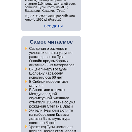
хоомея, в котором приняли
участие 110 представителей всех
районов Тувы, гости из МНР,
Башкирии, Хакасии.
(Тува)
10)
27.08.2026:
День российского
кино (с 1980 г.)
(Россия)
все даты
Самое читаемое
Сведения о размере и
условиях оплаты услуг по
размещению на Тува-
Онлайн предвыборных
агитационных материалов
Вице-спикеру Госдумы
Шолбану Кара-оолу
исполнилось 60 лет
В Сибири пересчитают
манулов
В Аргентине в рамках
Международной
скульптурной биеннале
отметили 150-летие со дня
рождения Степана Эрьзи
Жители Тувы считают, что
на набережной Кызыла
должна быть скульптура
снежного барса
Уроженец Тувы космонавт
Кирилл Песков стал Героем