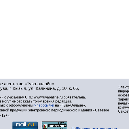
е агентство «Тува-онлайн»
Элект
а, г. Кызыл, ул. Калинина, д. 10, к. 66,
инфор
основа
» с указанием URL: www.tuvaonline.ru обязательна.
Зарег
могут не отражать точку зрения редакции.
печат
лько с оформлением
гиперссылки
на «Тува-Онлайн».
комму
нной продукции электронного периодического издания «Сетевое
Свидет
«12+».