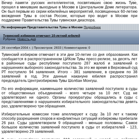
Вечер памяти русских интеллигентов, посвятивших свою жизнь Туве,
прошел в минувшие выходные в Москве в Центральном Доме литератора.
Он был первым из серии юбилейных мероприятий, посвященных 60-летию
вхождения Тувы в состав России, которые про водит в Москве при
поддержке Правительства Тувы тувинская диаспора.
По информации Представительства Тувы в Москве
Подробнее
Тувинский избирком отмечает 10-летний юбилей
Рубрика:
Новость дня
26 сентября 2004 г. | Просмотров: 2833 | Комментариев: 0
Тувинский избирком отмечает в эти дни 10-летие со дня образования. Как
сообщается в распространенном ЦИКом Тувы пресс-релизе, за десять лет
в районные суды республики поступило 287 жалоб и заявлений о
нарушениях выборного законодательства. За это же время в Верховный суд
РТ поступило 94 заявления. Итого - 381 заявление, в среднем по 38
заявлений в год. Эти данные накануне юбилея распространил
председатель Центризбиркома Тувы Шолбан Монгуш.
По его информации, наименьшее количество заявлений поступило в суды
от общественных объединений - всего четыре за 10 лет. Суд не
удовлетворил ни одного. Органы прокуратуры обращались в суды с
представлениями о нарушениях избирательного законодательства девять
раз, удовлетворено три обращения.
Избирательные комиссии тоже апеллируют к суду. За 10 лет к такому
способу разрешения споров и конфликтных ситуаций избиркомы прибегали
26 раз. Суды удовлетворили 9 обращений - меньше половины. Самое
большое количество заявлений поступило в суды от избирателей - 123,
удовлетворено 29 заявлений.