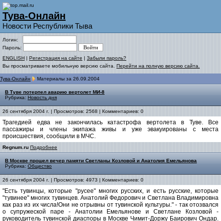
Тува-Онлайн
Новости Республики Тыва
Логин:
Пароль:
ENGLISH
|
Регистрация на сайте
|
Забыли пароль?
Вы просматриваете мобильную версию сайта.
Перейти на полную версию сайта.
Тува-Онлайн
Материалы за 26.09.2004
В Туве потерпел аварию вертолет МИ-8
Рубрика:
Новость дня
26 сентября 2004 г. | Просмотров: 2568 | Комментариев: 0
Трагедией едва не закончилась катастрофа вертолета в Туве. Все
пассажиры и члены экипажа живы и уже эвакуированы с места
происшествия, сообщили в МЧС.
Regnum.ru
Подробнее
В Москве прошел вечер памяти Светланы Козловой и Анатолия Емельянова
Рубрика:
Общество
26 сентября 2004 г. | Просмотров: 4973 | Комментариев: 0
"Есть тувинцы, которые "русее" многих русских, и есть русские, которые
"тувинее" многих тувинцев. Анатолий Федорович и Светлана Владимировна
как раз из их числа!Они не отрывны от тувинской культуры." - так отозвался
о супружеской паре - Анатолии Емельянове и Светлане Козловой -
руководитель тувинской диаспоры в Москве Чимит-Доржу Баирович Ондар.