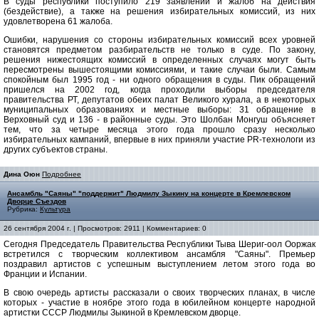
В суды республики поступило 219 заявлений и жалоб на действия
(бездействие), а также на решения избирательных комиссий, из них
удовлетворена 61 жалоба.
Ошибки, нарушения со стороны избирательных комиссий всех уровней
становятся предметом разбирательств не только в суде. По закону,
решения нижестоящих комиссий в определенных случаях могут быть
пересмотрены вышестоящими комиссиями, и такие случаи были. Самым
спокойным был 1995 год - ни одного обращения в суды. Пик обращений
пришелся на 2002 год, когда проходили выборы председателя
правительства РТ, депутатов обеих палат Великого хурала, а в некоторых
муниципальных образованиях и местные выборы: 31 обращение в
Верховный суд и 136 - в районные суды. Это Шолбан Монгуш объясняет
тем, что за четыре месяца этого года прошло сразу несколько
избирательных кампаний, впервые в них приняли участие PR-технологи из
других субъектов страны.
Дина Оюн
Подробнее
Ансамбль "Саяны" "поддержит" Людмилу Зыкину на концерте в Кремлевском
Дворце Съездов
Рубрика:
Культура
26 сентября 2004 г. | Просмотров: 2911 | Комментариев: 0
Сегодня Председатель Правительства Республики Тыва Шериг-оол Ооржак
встретился с творческим коллективом ансамбля "Саяны". Премьер
поздравил артистов с успешным выступлением летом этого года во
Франции и Испании.
В свою очередь артисты рассказали о своих творческих планах, в числе
которых - участие в ноябре этого года в юбилейном концерте народной
артистки СССР Людмилы Зыкиной в Кремлевском дворце.