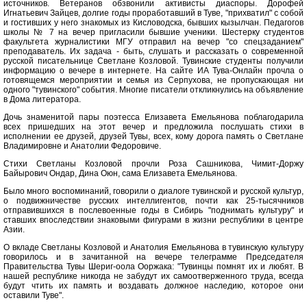
источников. Ветеранов обзвонили активисты диаспоры. Дорофей
Игнатьевич Зайцев, долгие годы проработавший в Туве, "прихватил" с собой
и гостивших у него знакомых из Кисловодска, бывших кызылчан. Педагогов
школы № 7 на вечер пригласили бывшие ученики. Шестерку студентов
факультета журналистики МГУ отправил на вечер "со спецзаданием"
преподаватель. Их задача - быть, слушать и рассказать о современной
русской писательнице Светлане Козловой. Тувинские студенты получили
информацию о вечере в интернете. На сайте ИА Тува-Онлайн прочла о
готовящемся мероприятии и семья из Серпухова, не пропускающая ни
одного "тувинского" события. Многие писатели откликнулись на объявление
в Дома литератора.
Дочь знаменитой пары поэтесса Елизавета Емельянова поблагодарила
всех пришедших на этот вечер и предложила послушать стихи в
исполнении ее друзей, друзей Тувы, всех, кому дорога память о Светлане
Владимировне и Анатолии Федоровиче.
Стихи Светланы Козловой прочли Роза Сашникова, Чимит-Доржу
Байырович Ондар, Дина Оюн, сама Елизавета Емельянова.
Было много воспоминаний, говорили о диалоге тувинской и русской культур,
о подвижничестве русских интеллигентов, почти как 25-тысячников
отправившихся в послевоенные годы в Сибирь "поднимать культуру" и
ставших впоследствии знаковыми фигурами в жизни республики в центре
Азии.
О вкладе Светланы Козловой и Анатолия Емельянова в тувинскую культуру
говорилось и в зачитанной на вечере телеграмме Председателя
Правительства Тувы Шериг-оола Ооржака: "Тувинцы помнят их и любят. В
нашей республике никогда не забудут их самоотверженного труда, всегда
будут чтить их память и воздавать должное наследию, которое они
оставили Туве".