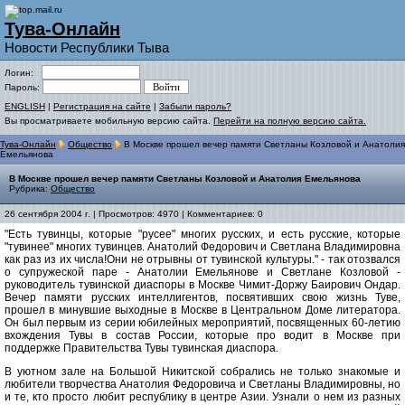
Тува-Онлайн
Новости Республики Тыва
Логин:
Пароль:
ENGLISH
|
Регистрация на сайте
|
Забыли пароль?
Вы просматриваете мобильную версию сайта.
Перейти на полную версию сайта.
Тува-Онлайн
Общество
В Москве прошел вечер памяти Светланы Козловой и Анатолия
Емельянова
В Москве прошел вечер памяти Светланы Козловой и Анатолия Емельянова
Рубрика:
Общество
26 сентября 2004 г. | Просмотров: 4970 | Комментариев: 0
"Есть тувинцы, которые "русее" многих русских, и есть русские, которые
"тувинее" многих тувинцев. Анатолий Федорович и Светлана Владимировна
как раз из их числа!Они не отрывны от тувинской культуры." - так отозвался
о супружеской паре - Анатолии Емельянове и Светлане Козловой -
руководитель тувинской диаспоры в Москве Чимит-Доржу Баирович Ондар.
Вечер памяти русских интеллигентов, посвятивших свою жизнь Туве,
прошел в минувшие выходные в Москве в Центральном Доме литератора.
Он был первым из серии юбилейных мероприятий, посвященных 60-летию
вхождения Тувы в состав России, которые про водит в Москве при
поддержке Правительства Тувы тувинская диаспора.
В уютном зале на Большой Никитской собрались не только знакомые и
любители творчества Анатолия Федоровича и Светланы Владимировны, но
и те, кто просто любит республику в центре Азии. Узнали о нем из разных