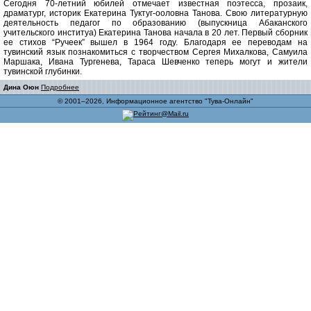
Сегодня 70-летний юбилей отмечает известная поэтесса, прозаик,
драматург, историк Екатерина Туктуг-ооловна Танова. Свою литературную
деятельность педагог по образованию (выпускница Абаканского
учительского институа) Екатерина Танова начала в 20 лет. Первый сборник
ее стихов “Ручеек” вышел в 1964 году. Благодаря ее переводам на
тувинский язык познакомиться с творчеством Сергея Михалкова, Самуила
Маршака, Ивана Тургенева, Тараса Шевченко теперь могут и жители
тувинской глубинки.
Дина Оюн
Подробнее
© 2001–2026, Информационное агентство "Тува-Онлайн"