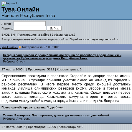
Тува-Онлайн
Новости Республики Тыва
Логин:
Пароль:
ENGLISH
|
Регистрация на сайте
|
Забыли пароль?
Вы просматриваете мобильную версию сайта.
Перейти на полную версию сайта.
Тува-Онлайн
Материалы за 27.03.2005
Сегодня завершился V республиканский турнир по волейболу среди юношей и
девушек на Кубок первого президента Республики Тыва
Рубрика:
Спорт
27 марта 2005 г. | Просмотров: 5382 | Комментариев: 0
Соревнования проходили в спортзале "Херел" и во дворце спорта имени
И.С. Ярыгина. В турнире приняли участие около 40 команд из городов и
районов республики. В итоге первое место среди юношей досталось
команде училища олимпийских резервов (УОР). Второе и третье места
заняли команды Кызылского кожууна и г. Кызыла. Среди девушек первое
место заняла команда Кызылского кожууна, второе и третье места
поделили между собой команды города Кызыла и города Ак-Довурака.
Пресс-служба правительства
Подробнее
Танова Екатерина. Поэт, прозаик, драматург отмечает сегодня юбилей
Рубрика:
Личность
27 марта 2005 г. | Просмотров: 13005 | Комментариев: 0