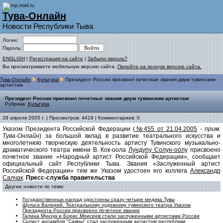
Тува-Онлайн
Новости Республики Тыва
Логин:
Пароль:
ENGLISH
|
Регистрация на сайте
|
Забыли пароль?
Вы просматриваете мобильную версию сайта.
Перейти на полную версию сайта.
Тува-Онлайн
Культура
Президент России присвоил почетные звания двум тувинским
артистам
Президент России присвоил почетные звания двум тувинским артистам
Рубрика:
Культура
28 апреля 2005 г. | Просмотров: 4419 | Комментариев: 0
Указом Президента Российской Федерации (
№455 от 21.04.2005
-
прим.
Тува-Онлайн
) за большой вклад в развитие театрального искусства и
многолетнюю творческую деятельность артисту Тувинского музыкально-
драматического театра имени В. Кок-оола
Лундупу Солун-оолу
присвоено
почетное звание «Народный артист Российской Федерации», сообщает
официальный сайт Республики Тыва. Звания «Заслуженный артист
Российской Федерации» тем же Указом удостоен его коллега
Александр
Салчак
.
Пресс-служба правительства
Другие новости по теме:
Государственных наград удостоены сразу четыре медика Тувы
Шульга Валерий. Театральному художнику тувинского театра Указом
Президента России присвоено почетное звание
Галина Мунзук и Борис Моисеев стали заслуженными артистами России
Солист ансамбля "Саяны" стал заслуженным артистом республики