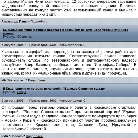
по адресу Малая Никитская улица, д. 12 состоится очередное заседание
Федеральной конкурсной комиссии по телерадиовещанию. В числе
выставленных на конкурс частот 29-й телевизионный канал в Кызыле с
мощностью передатчика 1 кВт.
Александр Папын
Подробнее
Кызыльская птицефабрика работает в закрытом режиме из-за угрозы птичьего
гриппа
Рубрика:
Общество
5 августа 2005 г. | Просмотров: 3406 | Комментариев: 0
Кызыльская птицефабрика переведена на закрытый режим работы для
предотвращения птичьего гриппа. Соответствующий приказ подписал
руководитель службы по ветеринарному и фитосанитарному надзору
республики Баир Дамдын, сообщает агентство "Интерфакс-Сибирь". В
соответствии с приказом, предприятию запрещено вывозить или ввозить
живых кур, корма, инкубационные яйца, мяса и другие виды продукции.
ИА "Интерфакс"
Подробнее
В Красноярске стартовал велопробег "Великое Саянское кольцо"
Рубрика:
Спорт
5 августа 2005 г. | Просмотров: 3602 | Комментариев: 0
От площади перед театром оперы и балета в Красноярске стартовал
велопробег "Великое Саянское кольцо", организованный партией "Единая
Россия". В этом году в традиционном велопробеге по маршруту Красноярск
- Абакан - Кызыл - Красноярск принимают участие профессиональные
спортсмены из Красноярского края, Хакасии, Тувы, Иркутской и
Новосибирской областей.
РИА "Новости"
Подробнее