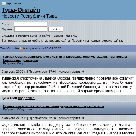
Тува-Онлайн
Новости Республики Тыва
Логин:
Пароль:
ENGLISH
|
Регистрация на сайте
|
Забыли пароль?
Вы просматриваете мобильную версию сайта.
Перейти на полную версию сайта.
Тува-Онлайн
Материалы за 05.08.2005
Лариса Ооржак выиграла все схватки и завоевала золотую медаль чемпионата
Европы среди юниров
Рубрика:
Спорт
5 августа 2005 г. | Просмотров: 3794 | Комментариев: 0
Тувинская спортсменка Лариса Ооржак “великолепно провела все схватки”,
как сообщил по телефону из Вроцлава корреспонденту “Тува-Онлайн”
старший тренер российской сборной Валерий Онопко, и завоевала золотую
медаль европейского первенства по вольной борьбе среди юниоров.
Дина Оюн
Подробнее
Осенью состоится конкурс на очередную телечастоту в Кызыле
Рубрика:
Общество
5 августа 2005 г. | Просмотров: 3676 | Комментариев: 0
Федеральная служба по надзору за соблюдением законодательства в
сфере массовых коммуникаций и охране культурного наследия
распространила информацию, что 26 октября 2005 года в 10 часов в Москве