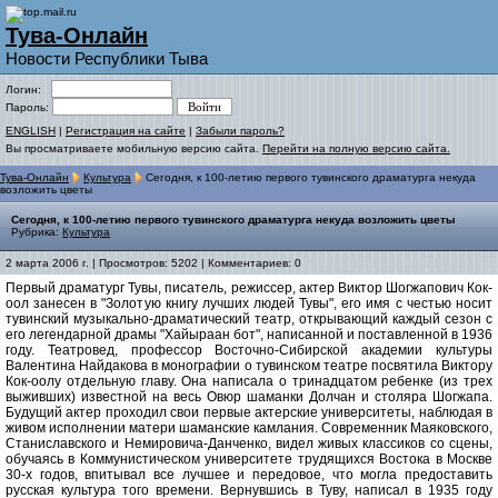
Тува-Онлайн
Новости Республики Тыва
Логин:
Пароль:
ENGLISH
|
Регистрация на сайте
|
Забыли пароль?
Вы просматриваете мобильную версию сайта.
Перейти на полную версию сайта.
Тува-Онлайн
Культура
Сегодня, к 100-летию первого тувинского драматурга некуда
возложить цветы
Сегодня, к 100-летию первого тувинского драматурга некуда возложить цветы
Рубрика:
Культура
2 марта 2006 г. | Просмотров: 5202 | Комментариев: 0
Первый драматург Тувы, писатель, режиссер, актер Виктор Шогжапович Кок-
оол занесен в "Золотую книгу лучших людей Тувы", его имя с честью носит
тувинский музыкально-драматический театр, открывающий каждый сезон с
его легендарной драмы "Хайыраан бот", написанной и поставленной в 1936
году. Театровед, профессор Восточно-Сибирской академии культуры
Валентина Найдакова в монографии о тувинском театре посвятила Виктору
Кок-оолу отдельную главу. Она написала о тринадцатом ребенке (из трех
выживших) известной на весь Овюр шаманки Долчан и столяра Шогжапа.
Будущий актер проходил свои первые актерские университеты, наблюдая в
живом исполнении матери шаманские камлания. Современник Маяковского,
Станиславского и Немировича-Данченко, видел живых классиков со сцены,
обучаясь в Коммунистическом университете трудящихся Востока в Москве
30-х годов, впитывал все лучшее и передовое, что могла предоставить
русская культура того времени. Вернувшись в Туву, написал в 1935 году