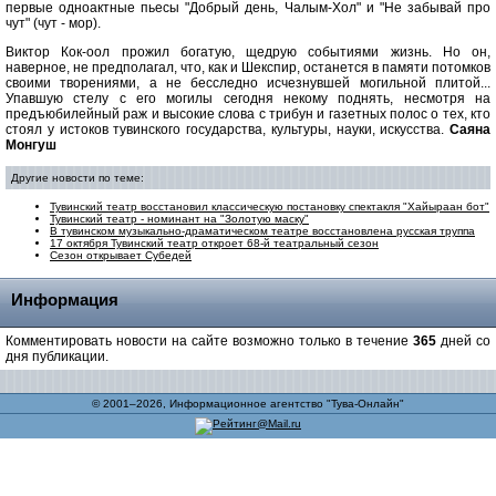
первые одноактные пьесы "Добрый день, Чалым-Хол" и "Не забывай про
чут" (чут - мор).
Виктор Кок-оол прожил богатую, щедрую событиями жизнь. Но он,
наверное, не предполагал, что, как и Шекспир, останется в памяти потомков
своими творениями, а не бесследно исчезнувшей могильной плитой...
Упавшую стелу с его могилы сегодня некому поднять, несмотря на
предъюбилейный раж и высокие слова с трибун и газетных полос о тех, кто
стоял у истоков тувинского государства, культуры, науки, искусства.
Саяна
Монгуш
Другие новости по теме:
Тувинский театр восстановил классическую постановку спектакля "Хайыраан бот"
Тувинский театр - номинант на "Золотую маску"
В тувинском музыкально-драматическом театре восстановлена русская труппа
17 октября Тувинский театр откроет 68-й театральный сезон
Сезон открывает Субедей
Информация
Комментировать новости на сайте возможно только в течение
365
дней со
дня публикации.
© 2001–2026, Информационное агентство "Тува-Онлайн"