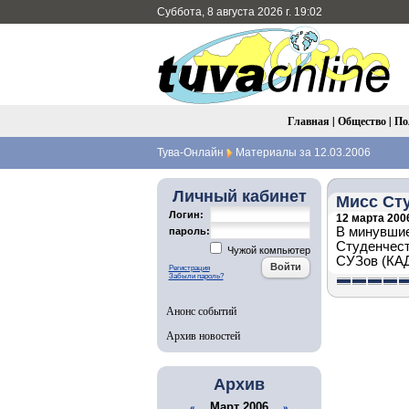
Суббота, 8 августа 2026 г. 19:02
Главная
|
Общество
|
По
Тува-Онлайн
Материалы за 12.03.2006
Личный кабинет
Мисс Сту
Логин:
12 марта 2006
В минувшие
пароль:
Студенчест
Чужой компьютер
СУЗов (КАД
Регистрация
Забыли пароль?
Анонс событий
Архив новостей
Архив
Март 2006
«
»