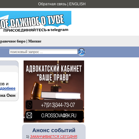
Обратная связь
|
ENGLISH
равочное бюро
|
Мнение
ов и
дробнее
ина Оюн
Анонс событий
1)
ЗАКАНЧИВАЕТСЯ СЕГОДНЯ
: