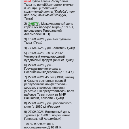
new!
Кубок Главы Республики
Тыва по волейболу среди мужчин
и женщин
(Спортивно-
культурный центр "Победа", пгт
Каа-Хем, Кызылский кожуун,
Тыва)
2)
ЗАВТРА
:
Международный день
коренных народов мира (с 1995 г,
по решению Генеральной
Ассамблеи ООН)
3)
15.08.2026:
День Республики
Тыва
(Тува)
4)
17.08.2026:
День Хоомея
(Тува)
5)
18.08.2026 - 20.08.2026:
Четвертый международный
буддийский форум
(Кызыл, Тува)
6)
22.08.2026:
День
Государственного флага
Российской Федерации (с 1994 г.)
7)
27.08.2026:
45 лет (1981) назад
в Кызыле состоялся первый
республиканский фестиваль
хоомея, в котором приняли
участие 110 представителей всех
районов Тувы, гости из МНР,
Башкирии, Хакасии.
(Тува)
8)
27.08.2026:
День российского
кино (с 1980 г.)
(Россия)
9)
27.09.2026:
Всемирный день
туризма (с 1980 г., по решению
Генеральной Ассамблеи)
10)
30.09.2026:
День
воссоединения ДНР, ЛНР,