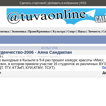
Сделать стартовой
|
Добавить в избранное
|
RSS
литика
|
Экономика
|
Право/Криминал
|
Культура
|
Спорт
|
Наука
|
Личность
|
Сп
КУЛЬТУРА
денчество-2006 - Аяна Сандакпан
 г.
| Просмотров: 4885 | Комментариев: 0
 выходные в Кызыле в 9-й раз прошел конкурс красоты «Мисс
во», в котором приняли участие 16 студенток из различных ВУЗ
Т, ТГУ, КТЭиП, КУИ,КГМУ, ТСХТ).
По
Д