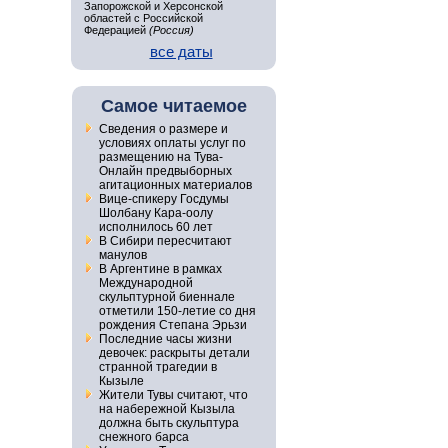
Запорожской и Херсонской
областей с Российской
Федерацией
(Россия)
все даты
Самое читаемое
Сведения о размере и
условиях оплаты услуг по
размещению на Тува-
Онлайн предвыборных
агитационных материалов
Вице-спикеру Госдумы
Шолбану Кара-оолу
исполнилось 60 лет
В Сибири пересчитают
манулов
В Аргентине в рамках
Международной
скульптурной биеннале
отметили 150-летие со дня
рождения Степана Эрьзи
Последние часы жизни
девочек: раскрыты детали
странной трагедии в
Кызыле
Жители Тувы считают, что
на набережной Кызыла
должна быть скульптура
снежного барса