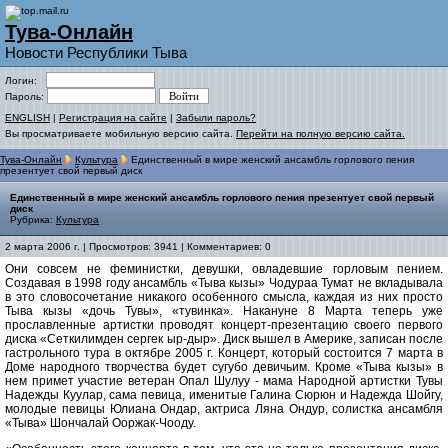
Тува-Онлайн
Новости Республики Тыва
Логин:
Пароль:
ENGLISH
|
Регистрация на сайте
|
Забыли пароль?
Вы просматриваете мобильную версию сайта.
Перейти на полную версию сайта.
Тува-Онлайн
Культура
Единственный в мире женский ансамбль горлового пения
презентует свой первый диск
Единственный в мире женский ансамбль горлового пения презентует свой первый
диск
Рубрика:
Культура
2 марта 2006 г. | Просмотров: 3941 | Комментариев: 0
Они совсем не феминистки, девушки, овладевшие горловым пением.
Создавая в 1998 году ансамбль «Тыва кызы» Чодураа Тумат не вкладывала
в это словосочетание никакого особенного смысла, каждая из них просто
Тыва кызы «дочь Тувы», «тувинка». Накануне 8 Марта теперь уже
прославленные артистки проводят концерт-презентацию своего первого
диска «Сеткилимден сергек ыр-дыр». Диск вышел в Америке, записан после
гастрольного тура в октябре 2005 г. Концерт, который состоится 7 марта в
Доме народного творчества будет сугубо девичьим. Кроме «Тыва кызы» в
нем примет участие ветеран Опал Шулуу - мама Народной артистки Тувы
Надежды Куулар, сама певица, именитые Галина Сюрюн и Надежда Шойгу,
молодые певицы Юлиана Ондар, актриса Ляна Ондур, солистка ансамбля
«Тыва» Шончалай Ооржак-Чооду.