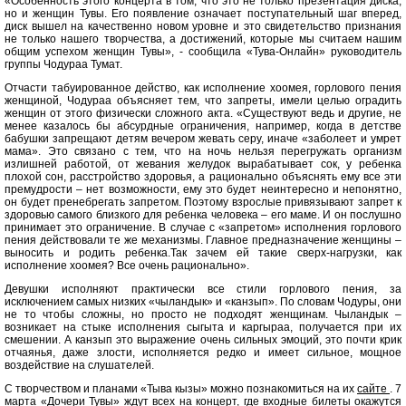
«Особенность этого концерта в том, что это не только презентация диска,
но и женщин Тувы. Его появление означает поступательный шаг вперед,
диск вышел на качественно новом уровне и это свидетельство признания
не только нашего творчества, а достижений, которые мы считаем нашим
общим успехом женщин Тувы», - сообщила «Тува-Онлайн» руководитель
группы Чодураа Тумат.
Отчасти табуированное действо, как исполнение хоомея, горлового пения
женщиной, Чодураа объясняет тем, что запреты, имели целью оградить
женщин от этого физически сложного акта. «Существуют ведь и другие, не
менее казалось бы абсурдные ограничения, например, когда в детстве
бабушки запрещают детям вечером жевать серу, иначе «заболеет и умрет
мама». Это связано с тем, что на ночь нельзя перегружать организм
излишней работой, от жевания желудок вырабатывает сок, у ребенка
плохой сон, расстройство здоровья, а рационально объяснять ему все эти
премудрости – нет возможности, ему это будет неинтересно и непонятно,
он будет пренебрегать запретом. Поэтому взрослые привязывают запрет к
здоровью самого близкого для ребенка человека – его маме. И он послушно
принимает это ограничение. В случае с «запретом» исполнения горлового
пения действовали те же механизмы. Главное предназначение женщины –
выносить и родить ребенка.Так зачем ей такие сверх-нагрузки, как
исполнение хоомея? Все очень рационально».
Девушки исполняют практически все стили горлового пения, за
исключением самых низких «чыландык» и «канзып». По словам Чодуры, они
не то чтобы сложны, но просто не подходят женщинам. Чыландык –
возникает на стыке исполнения сыгыта и каргыраа, получается при их
смешении. А канзып это выражение очень сильных эмоций, это почти крик
отчаянья, даже злости, исполняется редко и имеет сильное, мощное
воздействие на слушателей.
С творчеством и планами «Тыва кызы» можно познакомиться на их
сайте
. 7
марта «Дочери Тувы» ждут всех на концерт, где входные билеты окажутся