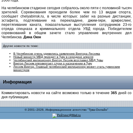
2006 года.
На челябинском стадионе сегодня собралось около пяти с половиной тысяч
зрителей. Соревнования проходили более чем по 13 видам спорта,
сообщает chelyabinsk.ru, в числе которых: забег на разные дистанции,
эстафета, подтягивание на перекладине, джим-гири, армреслинг,
перетягивание каната, показательные выступления сотрудников 23-го
отряда спецназа и криминального отдела УВД города. Победителем
соревнований в общем зачете стало управление внутренних дел
Челябинска.
Дина Оюн
Другие новости по теме:
В Челябинске очень удивились заявлению Виктора Лесняка
Новый министр МВД приедет в Туву в середине апреля
Челябинский милиционер Виктор Лесняк возглавил МВД Тувы
Виктор Лесняк опровергает слухи о назначении в Туву
Лесняк Виктор. Главный челябинский милиционер может стать тувинским
министром
Информация
Комментировать новости на сайте возможно только в течение
365
дней со
дня публикации.
© 2001–2026, Информационное агентство "Тува-Онлайн"