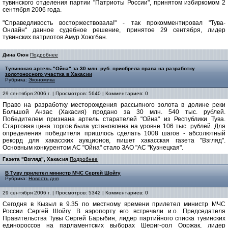
тувинского отделения партии "Патриоты России", принятом избиркомом 2
сентября 2006 года.
"Справедливость восторжествовала!" - так прокомментировал "Тува-
Онлайн" данное судебное решение, принятое 29 сентября, лидер
тувинских патриотов Амур Хоюгбан.
Дина Оюн
Подробнее
Тувинская артель "Ойна" за 30 млн. руб. приобрела права на разработку
золотоносного участка в Хакасии
Рубрика:
Экономика
29 сентября 2006 г. | Просмотров: 5640 | Комментариев: 0
Право на разработку месторождения рассыпного золота в долине реки
Большой Анзас (Хакасия) продано за 30 млн. 540 тыс. рублей.
Победителем признана артель старателей "Ойна" из Республики Тува.
Стартовая цена торгов была установлена на уровне 106 тыс. рублей. Для
определения победителя пришлось сделать 1008 шагов - абсолютный
рекорд для хакасских аукционов, пишет хакасская газета "Взгляд".
Основным конкурентом АС "Ойна" стало ЗАО "АС "Кузнецкая".
Газета "Взгляд", Хакасия
Подробнее
В Туву прилетел министр МЧС Сергей Шойгу
Рубрика:
Новость дня
29 сентября 2006 г. | Просмотров: 5342 | Комментариев: 0
Сегодня в Кызыл в 9.35 по местному времени прилетел министр МЧС
России Сергей Шойгу. В аэропорту его встречали и.о. Председателя
Правительства Тувы Сергей Барыбин, лидер партийного списка тувинских
единороссов на парламентских выборaх Шериг-оол Ооржак, лидер