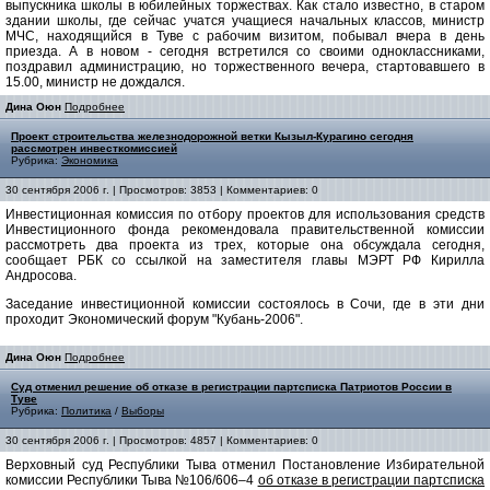
выпускника школы в юбилейных торжествах. Как стало известно, в старом
здании школы, где сейчас учатся учащиеся начальных классов, министр
МЧС, находящийся в Туве с рабочим визитом, побывал вчера в день
приезда. А в новом - сегодня встретился со своими одноклассниками,
поздравил администрацию, но торжественного вечера, стартовавшего в
15.00, министр не дождался.
Дина Оюн
Подробнее
Проект строительства железнодорожной ветки Кызыл-Курагино сегодня
рассмотрен инвесткомиссией
Рубрика:
Экономика
30 сентября 2006 г. | Просмотров: 3853 | Комментариев: 0
Инвестиционная комиссия по отбору проектов для использования средств
Инвестиционного фонда рекомендовала правительственной комиссии
рассмотреть два проекта из трех, которые она обсуждала сегодня,
сообщает РБК со ссылкой на заместителя главы МЭРТ РФ Кириллa
Андросовa.
Заседание инвестиционной комиссии состоялось в Сочи, где в эти дни
проходит Экономический форум "Кубань-2006".
Дина Оюн
Подробнее
Суд отменил решение об отказе в регистрации партсписка Патриотов России в
Туве
Рубрика:
Политика
/
Выборы
30 сентября 2006 г. | Просмотров: 4857 | Комментариев: 0
Верховный суд Республики Тыва отменил Постановление Избирательной
комиссии Республики Тыва №106/606–4
об отказе в регистрации партсписка