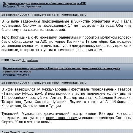
Задержаны подозреваемые в убийстве оператора АЗС
Рубрика:
Право/Криминал
28 сентября 2006 г. | Просмотров: 4376 | Комментариев: 0
В Кызыле задержаны подозреваемые в убийстве оператора АЗС Павла
Костицына. Одному из задержанных 17 лет, другому - 22 года. Оба - из
благополучных состоятельных семей.
Тело Костицына с 40 ножевыми ранениями и пробитой молотком головой
было обнаружено на АЗС по улице Калинина 17 сентября. Как позднее
установило следствие, в ночь накануне к дежурившему оператору приехали
знакомые, которых он впустил в помещение и напоил чаем.
ГТРК "Тыва"
Подробнее
На театральном фестивале в Башкортостане наградами отмечен талант двух
тувинских актеров
Рубрика:
Культура
28 сентября 2006 г. | Просмотров: 4550 | Комментариев: 0
В Уфе завершился IV международный фестиваль тюркоязычных театров
«Туганлык» («Родство»). В нем приняли участие творческие коллективы из
12 российских республик: Алтая, Башкортостана, Кабардино-Балкарии,
Татарстана, Тувы, Хакасии, Чувашии, Якутии, а также из Азербайджана,
Казахстана, Кыргызстана и Турции.
Тувинский Музыкально-драматический театр имени Виктора Кок-оола
представил на суд жюри
новую постановку
молодого режиссера Сюзанны
Ооржак "Сон в летнюю ночь".
Дина Оюн
Подробнее