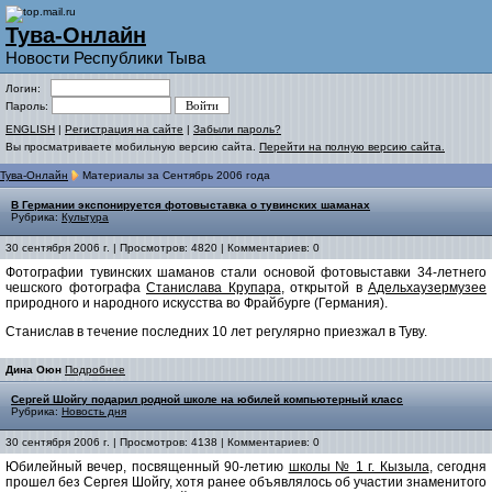
Тува-Онлайн
Новости Республики Тыва
Логин:
Пароль:
ENGLISH
|
Регистрация на сайте
|
Забыли пароль?
Вы просматриваете мобильную версию сайта.
Перейти на полную версию сайта.
Тува-Онлайн
Материалы за Сентябрь 2006 года
В Германии экспонируется фотовыставка о тувинских шаманах
Рубрика:
Культура
30 сентября 2006 г. | Просмотров: 4820 | Комментариев: 0
Фотографии тувинских шаманов стали основой фотовыставки 34-летнего
чешского фотографа
Станислава Крупара
, открытой в
Адельхаузермузее
природного и народного искусства во Фрайбурге (Германия).
Станислав в течение последних 10 лет регулярно приезжал в Туву.
Дина Оюн
Подробнее
Сергей Шойгу подарил родной школе на юбилей компьютерный класс
Рубрика:
Новость дня
30 сентября 2006 г. | Просмотров: 4138 | Комментариев: 0
Юбилейный вечер, посвященный 90-летию
школы № 1 г. Кызыла
, сегодня
прошел без Сергея Шойгу, хотя ранее объявлялось об участии знаменитого