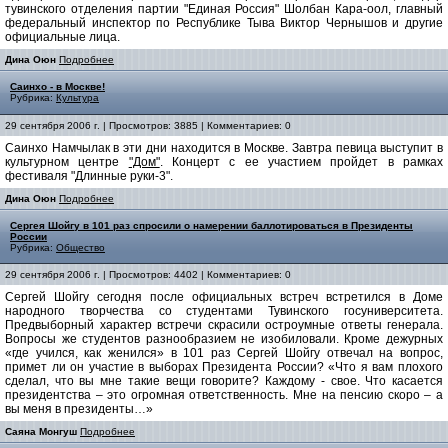
тувинского отделения партии "Единая Россия" Шолбан Кара-оол, главный
федеральный инспектор по Республике Тыва Виктор Чернышов и другие
официальные лица.
Дина Оюн
Подробнее
Саинхо - в Москве!
Рубрика:
Культура
29 сентября 2006 г. | Просмотров: 3885 | Комментариев: 0
Саинхо Намчылак в эти дни находится в Москве. Завтра певица выступит в
культурном центре
"Дом"
. Концерт с ее участием пройдет в рамках
фестиваля "Длинные руки-3".
Дина Оюн
Подробнее
Сергея Шойгу в 101 раз спросили о намерении баллотироваться в Президенты
России
Рубрика:
Общество
29 сентября 2006 г. | Просмотров: 4402 | Комментариев: 0
Cергей Шойгу сегодня после официальных встреч встретился в Доме
народного творчества со студентами Тувинского госуниверситета.
Предвыборный характер встречи скрасили остроумные ответы генерала.
Вопросы же студентов разнообразием не изобиловали. Кроме дежурных
«где учился, как женился» в 101 раз Сергей Шойгу отвечал на вопрос,
примет ли он участие в выборах Президента России? «Что я вам плохого
сделал, что вы мне такие вещи говорите? Каждому - свое. Что касается
президентства – это огромная ответственность. Мне на пенсию скоро – а
вы меня в президенты…»
Саяна Монгуш
Подробнее