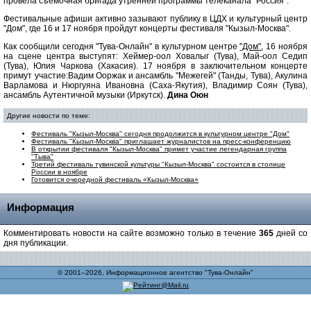
провела съемочная бригада утренней программы телеканала "Россия".
Фестивальные афиши активно зазывают публику в ЦДХ и культурный центр
"Дом", где 16 и 17 ноября пройдут концерты фестиваля "Кызыл-Москва".
Как сообщили сегодня "Тува-Онлайн" в культурном центре
"Дом"
, 16 ноября
на сцене центра выступят: Хеймер-оол Ховалыг (Тува), Май-оол Седип
(Тува), Юлия Чаркова (Хакасия). 17 ноября в заключительном концерте
примут участие:Вадим Ооржак и ансамбль "Межегей" (Танды, Тува), Акулина
Варламова и Нюргуяна Ивановна (Саха-Якутия), Владимир Соян (Тува),
ансамбль Аутентичной музыки (Иркутск).
Дина Оюн
Другие новости по теме:
Фестиваль "Кызыл-Москва" сегодня продолжится в культурном центре "Дом"
Фестиваль "Кызыл-Москва" приглашает журналистов на пресс-конференцию
В открытии фестиваля "Кызыл-Москва" примет участие легендарная группа
"Тыва"
Третий фестиваль тувинской культуры "Кызыл-Москва" состоится в столице
России в ноябре
Готовится очередной фестиваль «Кызыл-Москва»
Информация
Комментировать новости на сайте возможно только в течение
365
дней со
дня публикации.
© 2001–2026, Информационное агентство "Тува-Онлайн"