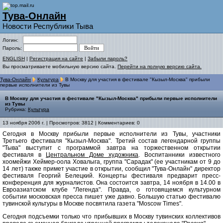
Тува-Онлайн
Новости Республики Тыва
Логин:
Пароль:
ENGLISH
|
Регистрация на сайте
|
Забыли пароль?
Вы просматриваете мобильную версию сайта.
Перейти на полную версию сайта.
Тува-Онлайн
Культура
В Москву для участия в фестивале "Кызыл-Москва" прибыли
первые исполнители из Тувы
В Москву для участия в фестивале "Кызыл-Москва" прибыли первые исполнители
из Тувы
Рубрика:
Культура
13 ноября 2006 г. | Просмотров: 3812 | Комментариев: 0
Сегодня в Москву прибыли первые исполнители из Тувы, участники
Третьего фестиваля "Кызыл-Москва". Третий состав легендарной группы
"Тыва" выступит с программой завтра на торжественном открытии
фестиваля в
Центральном Доме художника
. Воспитанники известного
хоомейжи Хеймер-оола Ховалыга, группа "Сарадак" (ее участникам от 9 до
14 лет) также примет участие в открытии, сообщил "Тува-Онлайн" директор
фестиваля Георгий Белецкий. Концерты фестиваля предварит пресс-
конференция для журналистов. Она состоится завтра, 14 ноября в 14.00 в
Евроазиатском клубе "Легенда". Правда, о готовящемся культурном
событии московская пресса пишет уже давно. Большую статью фестивалю
тувинской культуры в Москве посвятила газета "Moscow Times".
Сегодня подсъемки только что прибывших в Москву тувинских коллективов