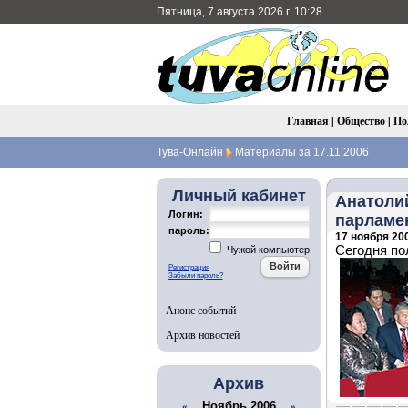
Пятница, 7 августа 2026 г. 10:28
Главная
|
Общество
|
По
Тува-Онлайн
Материалы за 17.11.2006
Личный кабинет
Анатоли
Логин:
парламе
пароль:
17 ноября 200
Сегодня по
Чужой компьютер
Регистрация
Забыли пароль?
Анонс событий
Архив новостей
Архив
Ноябрь 2006
«
»