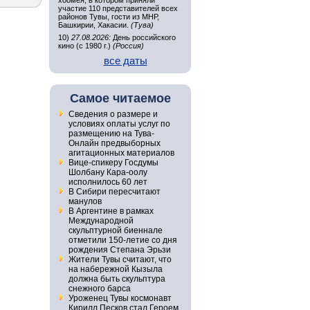
хоомея, в котором приняли
участие 110 представителей всех
районов Тувы, гости из МНР,
Башкирии, Хакасии.
(Тува)
10)
27.08.2026:
День российского
кино (с 1980 г.)
(Россия)
все даты
Самое читаемое
Сведения о размере и
условиях оплаты услуг по
размещению на Тува-
Онлайн предвыборных
агитационных материалов
Вице-спикеру Госдумы
Шолбану Кара-оолу
исполнилось 60 лет
В Сибири пересчитают
манулов
В Аргентине в рамках
Международной
скульптурной биеннале
отметили 150-летие со дня
рождения Степана Эрьзи
Жители Тувы считают, что
на набережной Кызыла
должна быть скульптура
снежного барса
Уроженец Тувы космонавт
Кирилл Песков стал Героем