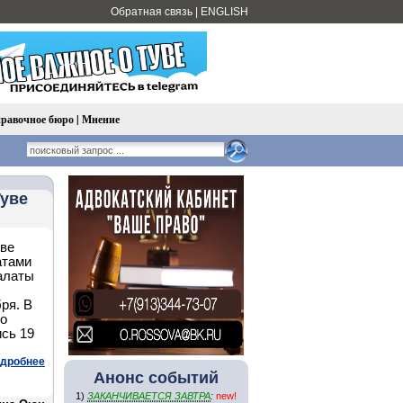
Обратная связь
|
ENGLISH
равочное бюро
|
Мнение
Туве
уве
атами
алаты
ря. В
го
сь 19
дробнее
Анонс событий
1)
ЗАКАНЧИВАЕТСЯ ЗАВТРА
:
new!