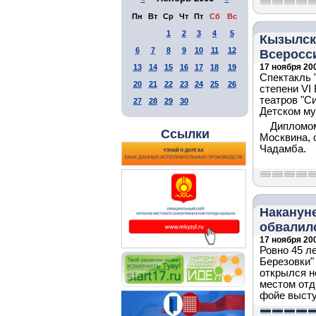
Пн
Вт
Ср
Чт
Пт
Сб
Вс
1
2
3
4
5
Кызылск
6
7
8
9
10
11
12
Всеросс
17 ноября 200
13
14
15
16
17
18
19
Спектакль 
20
21
22
23
24
25
26
степени VI
театров "С
27
28
29
30
Детском му
Дипломом
Ссылки
Москвина, 
Чадамба.
Накануне
обвалил
17 ноября 200
Ровно 45 л
Березовки"
открылся н
местом отд
фойе высту