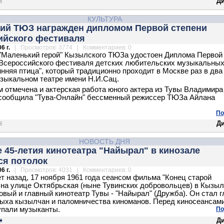
Д
КУЛЬТУРА
ий ТЮЗ награжден дипломом Первой степени
ийского фестиваля
6 г.
| Просмотров: 3774 | Комментариев: 0
"Маленький герой" Кызылского ТЮЗа удостоен Диплома Первой
 Всероссийского фестиваля детских любительских музыкальны
инняя птица", который традиционно проходит в Москве раз в два 
зыкальном театре имени Н.И.Сац.
 отмечена и актерская работа юного актера из Тувы Владимира
сообщила "Тува-Онлайн" бессменный режиссер ТЮЗа Айлана
По
Д
НОВОСТЬ ДНЯ
 45-летия кинотеатра "Найырал" в кинозале
ся потолок
6 г.
| Просмотров: 4031 | Комментариев: 0
ет назад, 17 ноября 1961 года сеансом фильма "Конец старой
 на улице Октябрьская (ныне Тувинских добровольцев) в Кызы
овый и главный кинотеатр Тувы - "Найырал" (Дружба). Он стал 
ыха кызылчан и паломничества киноманов. Перед киносеансами
пали музыканты.
По
Д