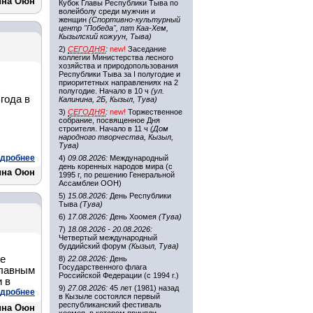
ина Оюн
Кубок Главы Республики Тыва по
волейболу среди мужчин и
женщин
(Спортивно-культурный
центр "Победа", пгт Каа-Хем,
Кызылский кожуун, Тыва)
2)
СЕГОДНЯ
:
new!
Заседание
коллегии Министерства лесного
хозяйства и природопользования
Республики Тыва за I полугодие и
приоритетных направлениях на 2
х
полугодие. Начало в 10 ч
(ул.
года в
Калинина, 2Б, Кызыл, Тува)
3)
СЕГОДНЯ
:
new!
Торжественное
собрание, посвященное Дня
строителя. Начало в 11 ч
(Дом
народного творчества, Кызыл,
Тува)
дробнее
4)
09.08.2026:
Международный
день коренных народов мира (с
ина Оюн
1995 г, по решению Генеральной
Ассамблеи ООН)
5)
15.08.2026:
День Республики
Тыва
(Тува)
6)
17.08.2026:
День Хоомея
(Тува)
7)
18.08.2026 - 20.08.2026:
Четвертый международный
буддийский форум
(Кызыл, Тува)
ле
8)
22.08.2026:
День
Государственного флага
главным
Российской Федерации (с 1994 г.)
 в
9)
27.08.2026:
45 лет (1981) назад
дробнее
в Кызыле состоялся первый
республиканский фестиваль
ина Оюн