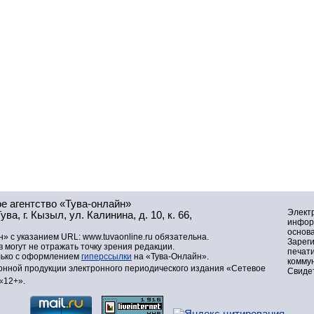
е агентство «Тува-онлайн»
Элект
а, г. Кызыл, ул. Калинина, д. 10, к. 66,
инфор
основа
» с указанием URL: www.tuvaonline.ru обязательна.
Зарег
могут не отражать точку зрения редакции.
печат
лько с оформлением
гиперссылки
на «Тува-Онлайн».
комму
нной продукции электронного периодического издания «Сетевое
Свидет
«12+».