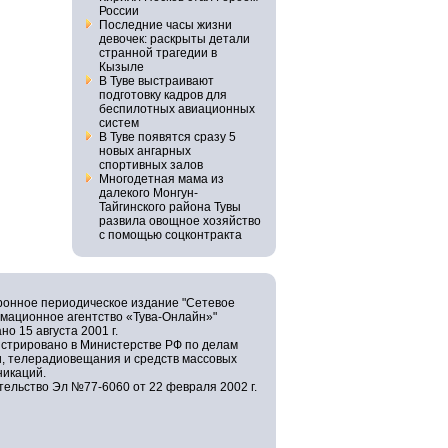
России
Последние часы жизни
девочек: раскрыты детали
странной трагедии в
Кызыле
В Туве выстраивают
подготовку кадров для
беспилотных авиационных
систем
В Туве появятся сразу 5
новых ангарных
спортивных залов
Многодетная мама из
далекого Монгун-
Тайгинского района Тувы
развила овощное хозяйство
с помощью соцконтракта
ронное периодическое издание "Сетевое
мационное агентство «Тува-Онлайн»"
но 15 августа 2001 г.
истрировано в Министерстве РФ по делам
и, телерадиовещания и средств массовых
никаций.
ельство Эл №77-6060 от 22 февраля 2002 г.