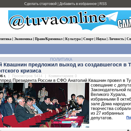
Сделать стартовой
|
Добавить в избранное
|
RSS
литика
|
Экономика
|
Право/Криминал
|
Культура
|
Спорт
|
Наука
|
Личность
|
Сп
ПОЛИТИКА
й Квашнин предложил выход из создавшегося в 
нтского кризиса
6 г.
| Просмотров: 5414 | Комментариев: 0
лпред Президента России в СФО Анатолий Квашнин провел в Т
совещание с депут
Законодательной п
Великого Хурала,
избранными 8 октяб
зале Дома народно
творчества собрали
из 27 избранных
депутатов.
По