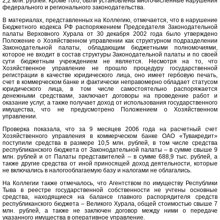
2,2 млн. рублей. Кроме того, были установлены многочисленные нарушения
федерального и регионального законодательства.
В материалах, представленных на Коллегию, отмечается, что в нарушение
Бюджетного кодекса РФ распоряжением Председателя Законодательной
палаты Верховного Хурала от 30 декабря 2002 года было утверждено
Положение о Хозяйственном управлении как структурном подразделении
Законодательной палаты, обладающим бюджетными полномочиями,
которое не входит в состав структуры Законодательной палаты и по своей
сути бюджетным учреждением не является. Несмотря на то, что
Хозяйственное управление не прошло процедуру государственной
регистрации в качестве юридического лица, оно имеет гербовую печать,
счет в коммерческом банке и фактически неправомерно обладает статусом
юридического лица, в том числе самостоятельно распоряжается
денежными средствами, заключает договоры на проведение работ и
оказание услуг, а также получает доход от использования государственного
имущества, что не предусмотрено Положением о Хозяйственном
управлении.
Проверка показала, что за 9 месяцев 2006 года на расчетный счет
Хозяйственного управления в коммерческом банке ОАО «Тувакредит»
поступили средства в размере 10,5 млн. рублей, в том числе средства
республиканского бюджета от Законодательной палаты – в сумме свыше 9
млн. рублей и от Палаты представителей – в сумме 688,9 тыс. рублей, а
также другие средства от иной приносящей доход деятельности, которые
не включались в налогооблагаемую базу и налогами не облагались.
На Коллегии также отмечалось, что Агентством по имуществу Республики
Тыва в реестре государственной собственности не учтены основные
средства, находящиеся на балансе главного распорядителя средств
республиканского бюджета – Великого Хурала, общей стоимостью свыше 7
млн. рублей, а также не заключен договор между ними о передаче
указанного имущества в оперативное управление.