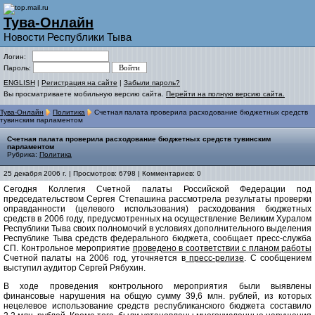
Тува-Онлайн
Новости Республики Тыва
Логин:
Пароль:
ENGLISH
|
Регистрация на сайте
|
Забыли пароль?
Вы просматриваете мобильную версию сайта.
Перейти на полную версию сайта.
Тува-Онлайн
Политика
Счетная палата проверила расходование бюджетных средств
тувинским парламентом
Счетная палата проверила расходование бюджетных средств тувинским
парламентом
Рубрика:
Политика
25 декабря 2006 г. | Просмотров: 6798 | Комментариев: 0
Сегодня Коллегия Счетной палаты Российской Федерации под
председательством Сергея Степашина рассмотрела результаты проверки
оправданности (целевого использования) расходования бюджетных
средств в 2006 году, предусмотренных на осуществление Великим Хуралом
Республики Тыва своих полномочий в условиях дополнительного выделения
Республике Тыва средств федерального бюджета, сообщает пресс-служба
СП. Контрольное мероприятие
проведено в соответствии с планом работы
Счетной палаты на 2006 год, уточняется в
пресс-релизе
. С сообщением
выступил аудитор Сергей Рябухин.
В ходе проведения контрольного мероприятия были выявлены
финансовые нарушения на общую сумму 39,6 млн. рублей, из которых
нецелевое использование средств республиканского бюджета составило