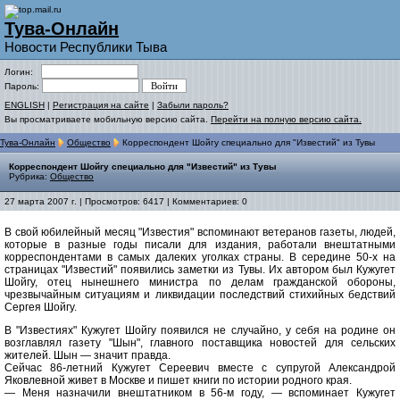
Тува-Онлайн
Новости Республики Тыва
Логин:
Пароль:
ENGLISH
|
Регистрация на сайте
|
Забыли пароль?
Вы просматриваете мобильную версию сайта.
Перейти на полную версию сайта.
Тува-Онлайн
Общество
Корреспондент Шойгу специально для "Известий" из Тувы
Корреспондент Шойгу специально для "Известий" из Тувы
Рубрика:
Общество
27 марта 2007 г. | Просмотров: 6417 | Комментариев: 0
В свой юбилейный месяц "Известия" вспоминают ветеранов газеты, людей,
которые в разные годы писали для издания, работали внештатными
корреспондентами в самых далеких уголках страны. В середине 50-х на
страницах "Известий" появились заметки из Тувы. Их автором был Кужугет
Шойгу, отец нынешнего министра по делам гражданской обороны,
чрезвычайным ситуациям и ликвидации последствий стихийных бедствий
Сергея Шойгу.
В "Известиях" Кужугет Шойгу появился не случайно, у себя на родине он
возглавлял газету "Шын", главного поставщика новостей для сельских
жителей. Шын — значит правда.
Сейчас 86-летний Кужугет Сереевич вместе с супругой Александрой
Яковлевной живет в Москве и пишет книги по истории родного края.
— Меня назначили внештатником в 56-м году, — вспоминает Кужугет