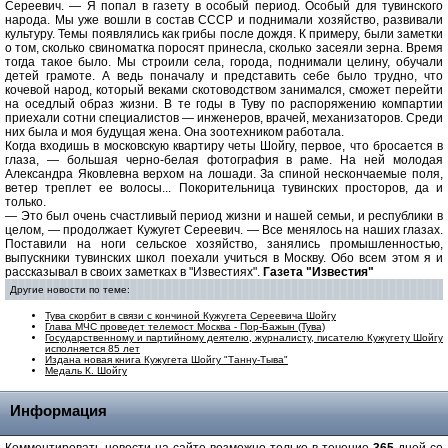
Сереевич. — Я попал в газету в особый период. Особый для тувинского
народа. Мы уже вошли в состав СССР и поднимали хозяйство, развивали
культуру. Темы появлялись как грибы после дождя. К примеру, были заметки
о том, сколько свиноматка поросят принесла, сколько засеяли зерна. Время
тогда такое было. Мы строили села, города, поднимали целину, обучали
детей грамоте. А ведь поначалу и представить себе было трудно, что
кочевой народ, который веками скотоводством занимался, сможет перейти
на оседлый образ жизни. В те годы в Туву по распоряжению компартии
приехали сотни специалистов — инженеров, врачей, механизаторов. Среди
них была и моя будущая жена. Она зоотехником работала.
Когда входишь в московскую квартиру четы Шойгу, первое, что бросается в
глаза, — большая черно-белая фотография в раме. На ней молодая
Александра Яковлевна верхом на лошади. За спиной нескончаемые поля,
ветер треплет ее волосы... Покорительница тувинских просторов, да и
только.
— Это был очень счастливый период жизни и нашей семьи, и республики в
целом, — продолжает Кужугет Сереевич. — Все менялось на наших глазах.
Поставили на ноги сельское хозяйство, занялись промышленностью,
выпускники тувинских школ поехали учиться в Москву. Обо всем этом я и
рассказывал в своих заметках в "Известиях".
Газета "Известия"
Другие новости по теме:
Тува скорбит в связи с кончиной Кужугета Сереевича Шойгу
Глава МЧС проведет телемост Москва - Пор-Бажын (Тува)
Государственному и партийному деятелю, журналисту, писателю Кужугету Шойгу
исполняется 85 лет
Издана новая книга Кужугета Шойгу "Танну-Тыва"
Медаль К. Шойгу
Информация