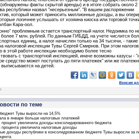
(обнаружены факты скрытой аренды) и в итоге собрать около 2 
ава республики назвал "несерьезным". "В вашем распоряжении
ктив, который может приносить миллионные доходы, а вы опери
оторые логичнее услышать от хозяина киоска или торговой точки"
лбан Кара-оол.
онно" проблемным остается транспортный налог. Недоимка по н
 более 7 млн. рублей. По данным ГИБДД, на учете числится бол
спортных единиц, а налог начислен только на 34 тысячи, - таки
ва налоговой инспекции Тувы Сергей Смирнов. При этом налогов
то в этой работе инспекции необходимо более тесно
твовать с транспортной инспекцией, иначе возможны казусы - "
ое средство может поступать до пяти платежек" или же платеж
 выписываются на детей.
Версия дл
овости по теме
бюджет Тувы выросли на 14,5%
ала в январе больше налоговых платежей
1 процент увеличила доходы консолидированного бюджета
3 процента увеличила налоговые доходы
ые доходы республики в консолидрованном бюджете Тувы выросли за п
оцента