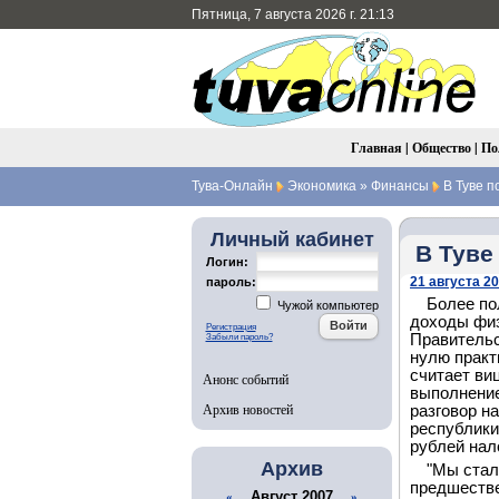
Пятница, 7 августа 2026 г. 21:13
Главная
|
Общество
|
По
Тува-Онлайн
Экономика
»
Финансы
В Туве п
Личный кабинет
В Туве
Логин:
21 августа 20
пароль:
Более по
Чужой компьютер
доходы физ
Регистрация
Правительс
Забыли пароль?
нулю практ
считает ви
Анонс событий
выполнение
Архив новостей
разговор н
республики
рублей нал
Архив
"Мы стал
предшестве
Август 2007
«
»