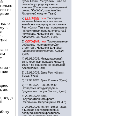
й,
Кубок Главы Республики Тыва по
волейболу среди мужчин и
ательно
женщин
(Спортивно-культурный
сит от
центр "Победа", пгт Каа-Хем,
одимо
Кызылский кожуун, Тыва)
2)
СЕГОДНЯ
:
new!
Заседание
коллегии Министерства лесного
 налог
хозяйства и природопользования
му в
Республики Тыва за I полугодие и
приоритетных направлениях на 2
ва
полугодие. Начало в 10 ч
(ул.
ть
Калинина, 2Б, Кызыл, Тува)
ятий
3)
СЕГОДНЯ
:
new!
Торжественное
собрание, посвященное Дня
строителя. Начало в 11 ч
(Дом
рано
народного творчества, Кызыл,
вам
Тува)
е
4)
09.08.2026:
Международный
день коренных народов мира (с
1995 г, по решению Генеральной
огии -
Ассамблеи ООН)
ствие
5)
15.08.2026:
День Республики
Тыва
(Тува)
6)
17.08.2026:
День Хоомея
(Тува)
 дало
7)
18.08.2026 - 20.08.2026:
Четвертый международный
, его
буддийский форум
(Кызыл, Тува)
8)
22.08.2026:
День
, когда
Государственного флага
ой
Российской Федерации (с 1994 г.)
9)
27.08.2026:
45 лет (1981) назад
в Кызыле состоялся первый
аботу
республиканский фестиваль