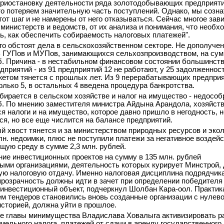
приостановку деятельности ряда золотодобывающих предприяти
то потеряем значительную часть поступлений. Однако, мы созн
тот шаг и не намерены от него отказываться. Сейчас многое зави
 министерств и ведомств, от их анализа и понимания, что необх
ь, как обеспечить собираемость налоговых платежей".
го обстоят дела в сельскохозяйственном секторе. Не дополучен
 ГУПов и МУПов, занимающихся сельхозпроизводством, на сум
уб. Причина - в нестабильном финансовом состоянии большинст
дприятий - из 91 предприятий 12 не работают, у 25 задолженнос
етом тянется с прошлых лет. Из 9 перерабатывающих предпри
олько 5, в остальных 4 введена процедура банкротства.
бирается в сельском хозяйстве и налог на имущество - недособ
уб. По мнению заместителя министра Айдына Арандола, хозяйст
я налоги и на имущество, которое давно пришло в негодность, н
ся, но все еще числится на балансе предприятий.
й хвост тянется и за министерством природных ресурсов и экол
лн. недоимки, плюс не поступили платежи за негативное воздей
щую среду в сумме 2,3 млн. рублей.
ие инвестиционных проектов на сумму в 135 млн. рублей
ыми организациями, деятельность которых курирует Минстрой,
ю налоговую отдачу. Именно налоговая дисциплина подрядчика
прозрачность должны идти в зачет при определении победителя
 инвестиционный объект, подчеркнул Шолбан Кара-оол. Практика
м тендеров становились вновь созданные организации с нулев
историей, должна уйти в прошлое.
 главы минимущества Владислава Ховалыга активизировать р
емельного налога, платежей от сдачи в аренду государственного