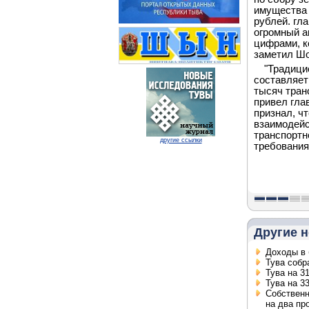
имущества 
рублей. гл
огромный а
цифрами, к
заметил Шо
"Традици
составляет
тысяч тран
привел гла
признал, ч
взаимодейс
транспортн
другие ссылки
требования
Другие н
Доходы в 
Тува собр
Тува на 3
Тува на 3
Собственн
на два пр