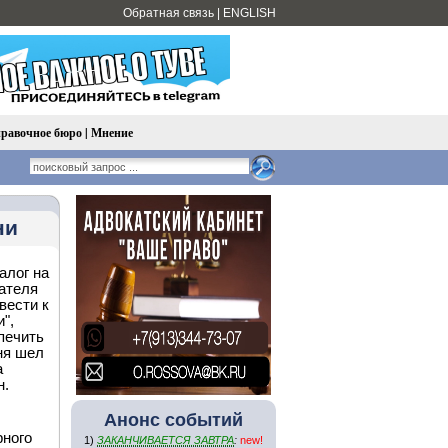
Обратная связь
|
ENGLISH
равочное бюро
|
Мнение
ни
алог на
ателя
вести к
",
печить
ня шел
а
н.
Анонс событий
рного
1)
ЗАКАНЧИВАЕТСЯ ЗАВТРА
:
new!