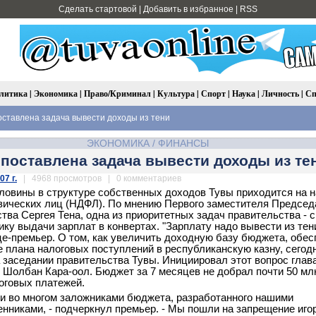
Сделать стартовой
|
Добавить в избранное
|
RSS
литика
|
Экономика
|
Право/Криминал
|
Культура
|
Спорт
|
Наука
|
Личность
|
Сп
оставлена задача вывести доходы из тени
ЭКОНОМИКА
/
ФИНАНСЫ
 поставлена задача вывести доходы из те
07 г.
| 4968 просмотров | 0 комментариев
ловины в структуре собственных доходов Тувы приходится на н
ических лиц (НДФЛ). По мнению Первого заместителя Председ
тва Сергея Тена, одна из приоритетных задач правительства - с
ику выдачи зарплат в конвертах. "Зарплату надо вывести из тени
це-премьер. О том, как увеличить доходную базу бюджета, обес
 плана налоговых поступлений в республиканскую казну, сегод
а заседании правительства Тувы. Инициировал этот вопрос глав
 Шолбан Кара-оол. Бюджет за 7 месяцев не добрал почти 50 мл
оговых платежей.
и во многом заложниками бюджета, разработанного нашими
нниками, - подчеркнул премьер. - Мы пошли на запрещение иго