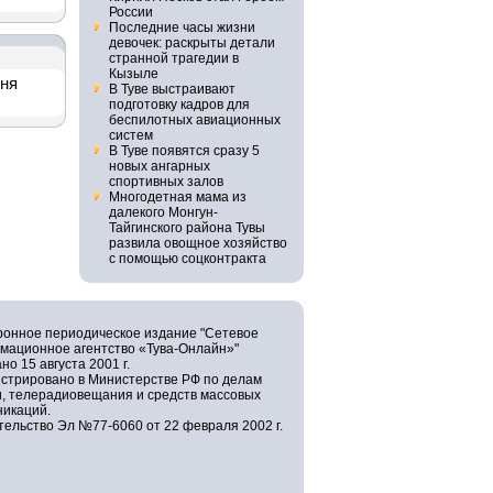
России
Последние часы жизни
девочек: раскрыты детали
странной трагедии в
Кызыле
дня
В Туве выстраивают
подготовку кадров для
беспилотных авиационных
систем
В Туве появятся сразу 5
новых ангарных
спортивных залов
Многодетная мама из
далекого Монгун-
Тайгинского района Тувы
развила овощное хозяйство
с помощью соцконтракта
ронное периодическое издание "Сетевое
мационное агентство «Тува-Онлайн»"
но 15 августа 2001 г.
истрировано в Министерстве РФ по делам
и, телерадиовещания и средств массовых
никаций.
ельство Эл №77-6060 от 22 февраля 2002 г.