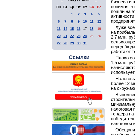
бизнеса и 
понимая, ч
Пн
Вт
Ср
Чт
Пт
Сб
Вс
пошли на э
1
2
3
4
5
активности
предпринят
6
7
8
9
10
11
12
Хуже все
13
14
15
16
17
18
19
на прибыль
20
21
22
23
24
25
26
2,7 млн. р
сельхозпре
27
28
29
30
31
перед бюдж
работают т
Ссылки
Плохо со
1,5 млн. р
начисляютс
использует
Налоговы
более 12 м
на окружаю
Выполнен
строительн
минимальну
налоговая 
тендера на
победителе
налоговой 
Обещание
по сбору з