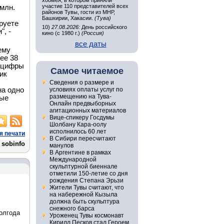
хоомея, в котором приняли
участие 110 представителей всех
млн.
районов Тувы, гости из МНР,
Башкирии, Хакасии.
(Тува)
руете
10)
27.08.2026:
День российского
, -
кино (с 1980 г.)
(Россия)
все даты
ему
ее 38
е цифры
Самое читаемое
ик
Сведения о размере и
на одно
условиях оплаты услуг по
размещению на Тува-
ные
Онлайн предвыборных
агитационных материалов
Вице-спикеру Госдумы
Шолбану Кара-оолу
исполнилось 60 лет
я печати
В Сибири пересчитают
sobinfo
манулов
В Аргентине в рамках
Международной
скульптурной биеннале
отметили 150-летие со дня
рождения Степана Эрьзи
Жители Тувы считают, что
на набережной Кызыла
должна быть скульптура
снежного барса
олгода
Уроженец Тувы космонавт
Кирилл Песков стал Героем