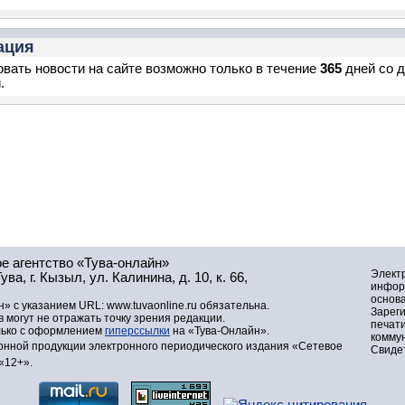
ация
вать новости на сайте возможно только в течение
365
дней со 
.
е агентство «Тува-онлайн»
Элект
а, г. Кызыл, ул. Калинина, д. 10, к. 66,
инфор
основа
» с указанием URL: www.tuvaonline.ru обязательна.
Зарег
могут не отражать точку зрения редакции.
печат
лько с оформлением
гиперссылки
на «Тува-Онлайн».
комму
нной продукции электронного периодического издания «Сетевое
Свидет
«12+».