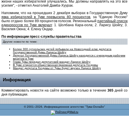
жизни наших избирателей улучшались. Мы должны направлять на это все
усилия", - отметил Анатолий Дамба-Хуурак.
Напомним, что на прошедших 2 декабря выборах в Государственную Думу
явка избирателей в Туве превысила 80 процентов
, за "Единую Россию"
было отдано более 89 процентов голосов. Региональный
партийный список
единороссов по Туве включал
: 1. Шолбана Кара-оола; 2. Ларису Шойгу; 3.
Василия Оюна; 4. Елену Ондар.
По информации пресс-службы правительства
Другие новости по теме:
Более 300 сутхольских детей побывали на Новогодней елке депутата
Государственной Думы Ларисы Шойгу
Депутат Государственной Думы Лариса Шойгу находится с очередным рабочим
визитом в Туве
Глава Тувы передал депутатский мандат Ларисе Шойгу
В Туве откроется общественная приемная депутата Госдумы
Мандат депутата Госдумы от Тувы будет вручен Ларисе Шойгу
Информация
Комментировать новости на сайте возможно только в течение
365
дней со
дня публикации.
© 2001–2026, Информационное агентство "Тува-Онлайн"