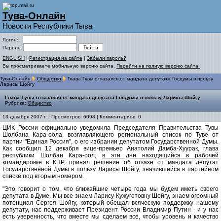
Тува-Онлайн
Новости Республики Тыва
Логин:
Пароль:
ENGLISH
|
Регистрация на сайте
|
Забыли пароль?
Вы просматриваете мобильную версию сайта.
Перейти на полную версию сайта.
Тува-Онлайн
Общество
Глава Тувы отказался от мандата депутата Госдумы в пользу
Ларисы Шойгу
Глава Тувы отказался от мандата депутата Госдумы в пользу Ларисы Шойгу
Рубрика:
Общество
13 декабря 2007 г. | Просмотров: 6098 | Комментариев: 0
ЦИК России официально уведомилa Председателя Правительства Тувы
Шолбана Кара-оола, возглавляющего региональный список по Туве от
партии "Единая Россия", о его избрании депутатом Государственной Думы.
Как сообщил 12 декабря вице-премьер Анатолий Дамба-Хуурак, глава
республики Шолбан Кара-оол,
в эти дни находящийся в рабочей
командировке в КНР
, принял решение об отказе от мандата депутат
Государственной Думы в пользу Ларисы Шойгу, значившейся в партийном
списке под вторым номером.
"Это говорит о том, что ближайшие четыре года мы будем иметь своего
депутата в Думе. Мы все знаем Ларису Кужугетовну Шойгу, знаем огромный
потенциал Сергея Шойгу, который обещал всяческую поддержку нашему
депутату, нас поддерживает Президент России Владимир Путин - и у нас
есть уверенность, что вместе мы сделаем все, чтобы уровень и качество