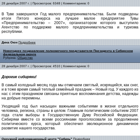
28 декабря 2007 г. | Просмотров: 6348 | Комментариев: 0
В Туве завершился Год малого предпринимательства. Были подведены
итоги Пятого конкурса на лучшее малое предприятие Тувы
«Предпринимательство – 2007», организатором которого выступило
Агентство по поддержке малого предпринимательства и туризма
республики.
Дина Оюн
Подробнее
Новогоднее поздравление полномочного представителя Президента в Сибирском
федеральном округе
Рубрика:
Общество
28 декабря 2007 г. | Просмотров: 4510 | Комментариев: 0
Дорогие сибиряки!
В самый холодный месяц года мы отмечаем светлый, искрящийся, как снег,
и в тоже время самый теплый семейный праздник – Новый год. У каждого из
нас с этим праздником связаны приятные воспоминания детства, надежды
на добрые перемены.
Уходящий год был насыщен важными событиями в жизни отдельного
человека, региона, страны в целом. Главным политическим событием 2007
года стали выборы в Государственную Думу Российской Федерации.
Сибиряки вместе со всеми россиянами проголосовали за продолжение
политического курса, который обеспечил эволюционное динамичное
развитие нашего государства.
Окружной информационный центр "Сибирь"
Подробнее