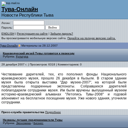
Тува-Онлайн
Новости Республики Тыва
Логин:
Пароль:
ENGLISH
|
Регистрация на сайте
|
Забыли пароль?
Вы просматриваете мобильную версию сайта.
Перейти на полную версию сайта.
Тува-Онлайн
Материалы за 28.12.2007
Краеведческий музей Тувы готовится к переезду
Рубрика:
Культура
28 декабря 2007 г. | Просмотров: 6318 | Комментариев: 0
Чествование дарителей, тех, кто пополнил фонды Национального
краеведческого музея, прошло 26 декабря в Кызыле. В старом здании
музея была открыта выставка "Дар музею-2007", на которой были
представлены подаренные экспонаты. Собравшихся дарителей
поблагодарили сотрудники музея. Им были вручены выпущенный музеем
историко-краеведческий альманах "Летопись Тувы-2008" и годовой
абонемент на бесплатное посещение музея. Уже нового здания, уточняли
сотрудники.
Пресс-служба правительства
Подробнее
Названы лучшие предприниматели Тувы
Рубрика:
Экономика
/
Бизнес