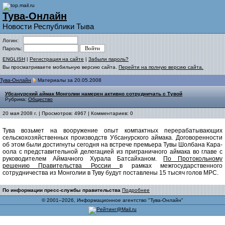
Тува-Онлайн
Новости Республики Тыва
Логин:
Пароль:
ENGLISH
|
Регистрация на сайте
|
Забыли пароль?
Вы просматриваете мобильную версию сайта.
Перейти на полную версию сайта.
Тува-Онлайн
Материалы за 20.05.2008
Убсанурский аймак Монголии намерен активно сотрудничать с Тувой
Рубрика:
Общество
20 мая 2008 г. | Просмотров: 4967 | Комментариев: 0
Тува возьмет на вооружение опыт компактных перерабатывающих
сельскохозяйственных производств Убсанурского аймака. Договоренности
об этом были достигнуты сегодня на встрече премьера Тувы Шолбана Кара-
оола с представительной делегацией из приграничного аймака во главе с
руководителем Аймачного Хурала Батсайханом.
По Протокольному
решению Правительства России
в рамках межгосударственного
сотрудничества из Монголии в Туву будут поставлены 15 тысяч голов МРС.
По информации пресс-службы правительства
Подробнее
© 2001–2026, Информационное агентство "Тува-Онлайн"