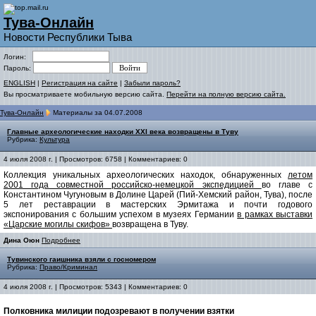
Тува-Онлайн
Новости Республики Тыва
Логин:
Пароль:
ENGLISH
|
Регистрация на сайте
|
Забыли пароль?
Вы просматриваете мобильную версию сайта.
Перейти на полную версию сайта.
Тува-Онлайн
Материалы за 04.07.2008
Главные археологические находки XXI века возвращены в Туву
Рубрика:
Культура
4 июля 2008 г. | Просмотров: 6758 | Комментариев: 0
Коллекция уникальных археологических находок, обнаруженных
летом
2001 года совместной российско-немецкой экспедицией
во главе с
Константином Чугуновым в Долине Царей (Пий-Хемский район, Тува), после
5 лет реставрации в мастерских Эрмитажа и почти годового
экспонирования с большим успехом в музеях Германии
в рамках выставки
«Царские могилы скифов»
возвращена в Туву.
Дина Оюн
Подробнее
Тувинского гаишника взяли с госномером
Рубрика:
Право/Криминал
4 июля 2008 г. | Просмотров: 5343 | Комментариев: 0
Полковника милиции подозревают в получении взятки