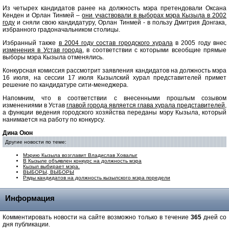
Из четырех кандидатов ранее на должность мэра претендовали Оксана
Кенден и Орлан Тинмей –
они участвовали в выборах мэра Кызыла в 2002
году
и сняли свою кандидатуру, Орлан Тинмей - в пользу Дмитрия Донгака,
избранного градоначальником столицы.
Избранный также
в 2004 году состав городского хурала
в 2005 году внес
изменения в Устав города
, в соответствии с которыми всеобщие прямые
выборы мэра Кызыла отменялись.
Конкурсная комиссия рассмотрит заявления кандидатов на должность мэра
16 июля, на сессии 17 июля Кызылский хурал представителей примет
решение по кандидатуре сити-менеджера.
Напомним, что в соответствии с внесенными прошлым созывом
изменениями в Устав
главой города является глава хурала представителей
,
а функции ведения городского хозяйства переданы мэру Кызыла, который
нанимается на работу по конкурсу.
Дина Оюн
Другие новости по теме:
Мэрию Кызыла возглавит Владислав Ховалыг
В Кызыле объявлен конкурс на должность мэра
Кызыл выбирает мэра.
ВЫБОРЫ, ВЫБОРЫ
Ряды кандидатов на должность кызылского мэра поредели
Информация
Комментировать новости на сайте возможно только в течение
365
дней со
дня публикации.