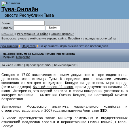
Тува-Онлайн
Новости Республики Тыва
Логин:
Пароль:
ENGLISH
|
Регистрация на сайте
|
Забыли пароль?
Вы просматриваете мобильную версию сайта.
Перейти на полную версию сайта.
Тува-Онлайн
Общество
На должность мэра Кызыла четыре претендента
На должность мэра Кызыла четыре претендента
Рубрика:
Общество
14 июля 2008 г. | Просмотров: 5822 | Комментариев: 0
Сегодня в 17.00 заканчивается прием документов от претендентов на
должность мэра столицы Тувы. К середине дня в комиссии имелись
заявления от четырех кандидатов. Конкурс на должность мэра города
(сити-менеджера)
был объявлен 11 июня
, прием документов начался 23
июня. Интересно, что первой заявила о своем намерении участвовать в
конкурсе женщина – 44-летняя Оксана Кенден, на настоящий момент
безработная.
Выпускница Московского института коммунального хозяйства и
строительства до апреля 2007 года возглавляла Агентство ЖКХ.
В числе претендентов также министр земельных и имущественных
отношений Владислав Ховалыг и неработающие Орлан Тинмей, Степан
Борзук.