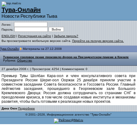
Тува-Онлайн
Новости Республики Тыва
Логин:
Пароль:
ENGLISH
|
Регистрация на сайте
|
Забыли пароль?
Вы просматриваете мобильную версию сайта.
Перейти на полную версию сайта.
Тува-Онлайн
Материалы за 27.12.2008
Тувинское горловое пение произвело фурор на Президентском приеме в Кремле
Рубрика:
Общество
27 декабря 2008 г. | Просмотров: 4254 | Комментариев: 0
Премьер Тувы Шолбан Кара-оол и член консультативного совета при
Президенте России Шериг-оол Ооржак 25 декабря приняли участие в
совместном заседании Совета безопасности и Госсовета России. Главный
лейтмотив заседания, прошедшего в Георгиевском зале Большого
Кремлевского Дворца: Россия должна сотрудничать со странами СНГ в
преодолении кризиса, в том числе создавая новые институты и механизмы
развития, чтобы быть готовыми к реализации новых проектов.
Дина Оюн
Подробнее
© 2001–2026, Информационное агентство "Тува-Онлайн"