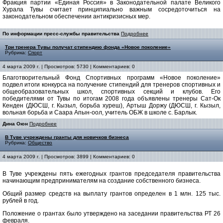
Фракция партии «Единая Россия» в Законодательной палате Великого
Хурала Тувы считает принципиально важным сосредоточиться на
законодательном обеспечении антикризисных мер.
По информации пресс-службы правительства
Подробнее
Три тренера Тувы получат стипендию фонда «Новое поколение»
Рубрика:
Спорт
4 марта 2009 г. | Просмотров: 5730 | Комментариев: 0
Благотворительный Фонд Спортивных программ «Новое поколение»
подвел итоги конкурса на получение стипендий для тренеров спортивных и
общеобразовательных школ, спортивных секций и клубов. Его
победителями от Тувы по итогам 2008 года объявлены тренеры Сат-Ок
Кенден (ДЮСШ, г. Кызыл, борьба хуреш), Артыш Доржу (ДЮСШ, г. Кызыл,
вольная борьба и Саара Апын-оол, учитель ОБЖ в школе с. Барлык.
Дина Оюн
Подробнее
В Туве учреждены гранты для новичков бизнеса
Рубрика:
Общество
4 марта 2009 г. | Просмотров: 3899 | Комментариев: 0
В Туве учреждены пять ежегодных грантов председателя правительства
начинающим предпринимателям на создание собственного бизнеса.
Общий размер средств на выплату грантов определен в 1 млн. 125 тыс.
рублей в год.
Положение о грантах было утверждено на заседании правительства РТ 26
февраля.