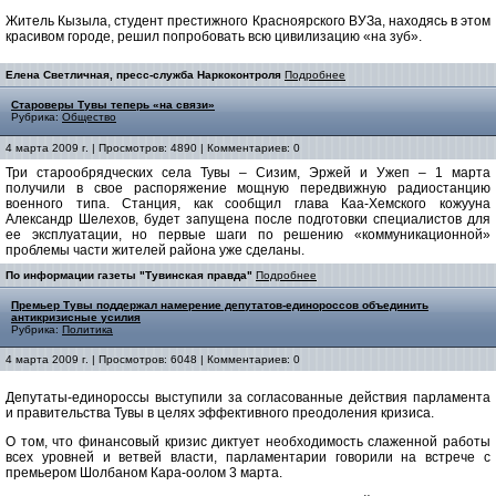
Житель Кызыла, студент престижного Красноярского ВУЗа, находясь в этом
красивом городе, решил попробовать всю цивилизацию «на зуб».
Елена Светличная, пресс-служба Наркоконтроля
Подробнее
Староверы Тувы теперь «на связи»
Рубрика:
Общество
4 марта 2009 г. | Просмотров: 4890 | Комментариев: 0
Три старообрядческих села Тувы – Сизим, Эржей и Ужеп – 1 марта
получили в свое распоряжение мощную передвижную радиостанцию
военного типа. Станция, как сообщил глава Каа-Хемского кожууна
Александр Шелехов, будет запущена после подготовки специалистов для
ее эксплуатации, но первые шаги по решению «коммуникационной»
проблемы части жителей района уже сделаны.
По информации газеты "Тувинская правда"
Подробнее
Премьер Тувы поддержал намерение депутатов-единороссов объединить
антикризисные усилия
Рубрика:
Политика
4 марта 2009 г. | Просмотров: 6048 | Комментариев: 0
Депутаты-единороссы выступили за согласованные действия парламента
и правительства Тувы в целях эффективного преодоления кризиса.
О том, что финансовый кризис диктует необходимость слаженной работы
всех уровней и ветвей власти, парламентарии говорили на встрече с
премьером Шолбаном Кара-оолом 3 марта.