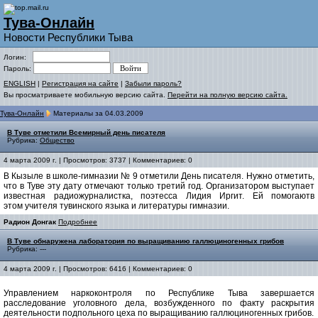
Тува-Онлайн
Новости Республики Тыва
Логин:
Пароль:
ENGLISH
|
Регистрация на сайте
|
Забыли пароль?
Вы просматриваете мобильную версию сайта.
Перейти на полную версию сайта.
Тува-Онлайн
Материалы за 04.03.2009
В Туве отметили Всемирный день писателя
Рубрика:
Общество
4 марта 2009 г. | Просмотров: 3737 | Комментариев: 0
В Кызыле в школе-гимназии № 9 отметили День писателя. Нужно отметить,
что в Туве эту дату отмечают только третий год. Организатором выступает
известная радиожурналистка, поэтесса Лидия Иргит. Ей помогаютв
этом учителя тувинского языка и литературы гимназии.
Радион Донгак
Подробнее
В Туве обнаружена лаборатория по выращиванию галлюциногенных грибов
Рубрика: ---
4 марта 2009 г. | Просмотров: 6416 | Комментариев: 0
Управлением наркоконтроля по Республике Тыва завершается
расследование уголовного дела, возбужденного по факту раскрытия
деятельности подпольного цеха по выращиванию галлюциногенных грибов.