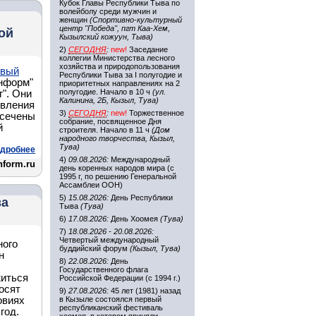
Кубок Главы Республики Тыва по
волейболу среди мужчин и
женщин
(Спортивно-культурный
центр "Победа", пгт Каа-Хем,
ой
Кызылский кожуун, Тыва)
2)
СЕГОДНЯ
:
new!
Заседание
коллегии Министерства лесного
хозяйства и природопользования
овый
Республики Тыва за I полугодие и
нформ"
приоритетных направлениях на 2
полугодие. Начало в 10 ч
(ул.
". Они
Калинина, 2Б, Кызыл, Тува)
овления
3)
СЕГОДНЯ
:
new!
Торжественное
ысечены
собрание, посвященное Дня
й
строителя. Начало в 11 ч
(Дом
народного творчества, Кызыл,
Тува)
дробнее
4)
09.08.2026:
Международный
nform.ru
день коренных народов мира (с
1995 г, по решению Генеральной
Ассамблеи ООН)
5)
15.08.2026:
День Республики
за
Тыва
(Тува)
6)
17.08.2026:
День Хоомея
(Тува)
7)
18.08.2026 - 20.08.2026:
Четвертый международный
ного
буддийский форум
(Кызыл, Тува)
н
8)
22.08.2026:
День
Государственного флага
житься
Российской Федерации (с 1994 г.)
осят
9)
27.08.2026:
45 лет (1981) назад
овиях
в Кызыле состоялся первый
республиканский фестиваль
год.