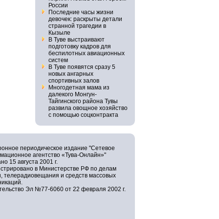
России
Последние часы жизни
девочек: раскрыты детали
странной трагедии в
Кызыле
В Туве выстраивают
подготовку кадров для
беспилотных авиационных
систем
В Туве появятся сразу 5
новых ангарных
спортивных залов
Многодетная мама из
далекого Монгун-
Тайгинского района Тувы
развила овощное хозяйство
с помощью соцконтракта
ронное периодическое издание "Сетевое
мационное агентство «Тува-Онлайн»"
но 15 августа 2001 г.
истрировано в Министерстве РФ по делам
и, телерадиовещания и средств массовых
никаций.
ельство Эл №77-6060 от 22 февраля 2002 г.