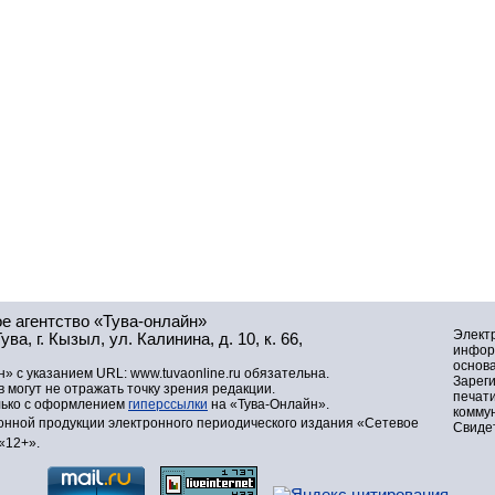
е агентство «Тува-онлайн»
Элект
а, г. Кызыл, ул. Калинина, д. 10, к. 66,
инфор
основа
» с указанием URL: www.tuvaonline.ru обязательна.
Зарег
могут не отражать точку зрения редакции.
печат
лько с оформлением
гиперссылки
на «Тува-Онлайн».
комму
нной продукции электронного периодического издания «Сетевое
Свидет
«12+».