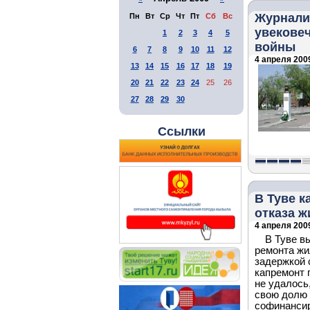
Журнали
Пн
Вт
Ср
Чт
Пт
Сб
Вс
увекове
1
2
3
4
5
войны
6
7
8
9
10
11
12
4 апреля 2009
13
14
15
16
17
18
19
20
21
22
23
24
25
26
27
28
29
30
Ссылки
В Туве к
отказа ж
4 апреля 2009
В Туве в
ремонта жи
задержкой 
капремонт 
не удалось
свою долю 
софинансир