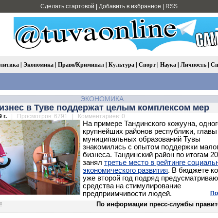
Сделать стартовой
|
Добавить в избранное
|
RSS
литика
|
Экономика
|
Право/Криминал
|
Культура
|
Спорт
|
Наука
|
Личность
|
Сп
ЭКОНОМИКА
изнес в Туве поддержат целым комплексом мер
 г.
| Просмотров: 6791 | Комментариев: 0
На примере Тандинского кожууна, одног
крупнейших районов республики, главы
муниципальных образований Тувы
знакомились с опытом поддержки мало
бизнеса. Тандинский район по итогам 20
занял
третье место в рейтинге социаль
экономического развития
. В бюджете к
уже второй год подряд предусматриваю
средства на стимулирование
предприимчивости людей.
По
По информации пресс-службы правит