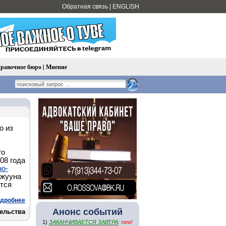
Обратная связь
|
ENGLISH
равочное бюро
|
Мнение
о из
го
08 года
но-
ожууна
тся
дробнее
Анонс событий
ельства
1)
ЗАКАНЧИВАЕТСЯ ЗАВТРА
:
new!