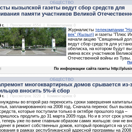
ОБЩЕСТВО
сты кызылской газеты ведут сбор средств для
чивания памяти участников Великой Отечественн
 г.
| Просмотров: 4554 | Комментариев: 0
Журналисты
телекомпании "Н
век" (Кызыл)
и газеты "Плюс И
начали акцию "Священный долг
ведут сбор средств для устан
обелиска, на котором будут в
имена всех участников Велико
Отечественной войны из Тувы.
По
По информации сайта газеты http://plusi
ОБЩЕСТВО
апремонт многоквартирных домов срывается из-
ильцов вносить 5%-й сбор
 г.
| Просмотров: 3220 | Комментариев: 0
ынуждены во второй раз переносить сроки завершения капиталь
лья, запланированного на 2008 год. Сначала перенос был вызва
средств, которые поступили только в октябре прошлого года –
пришлось продлить до 31 марта 2009 года. Но и в этот срок уло
, теперь уже по вине главным образом самих жильцов: они не вн
денег в ремонт собственных домов, который проводится на усл
ования в рамках республиканской адресной программы на 2008 