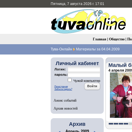
Пятница, 7 августа 2026 г. 17:01
Главная
|
Общество
|
По
Тува-Онлайн
Материалы за 04.04.2009
Личный кабинет
Малый б
Логин:
4 апреля 2009
пароль:
Чужой компьютер
Регистрация
Забыли пароль?
Анонс событий
Архив новостей
Архив
Апрель 2009
«
»