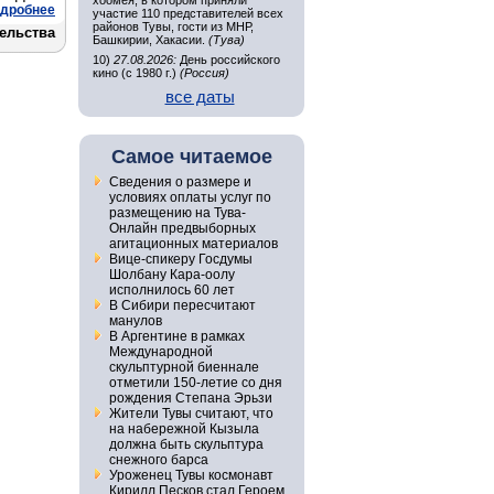
хоомея, в котором приняли
дробнее
участие 110 представителей всех
районов Тувы, гости из МНР,
ельства
Башкирии, Хакасии.
(Тува)
10)
27.08.2026:
День российского
кино (с 1980 г.)
(Россия)
все даты
Самое читаемое
Сведения о размере и
условиях оплаты услуг по
размещению на Тува-
Онлайн предвыборных
агитационных материалов
Вице-спикеру Госдумы
Шолбану Кара-оолу
исполнилось 60 лет
В Сибири пересчитают
манулов
В Аргентине в рамках
Международной
скульптурной биеннале
отметили 150-летие со дня
рождения Степана Эрьзи
Жители Тувы считают, что
на набережной Кызыла
должна быть скульптура
снежного барса
Уроженец Тувы космонавт
Кирилл Песков стал Героем