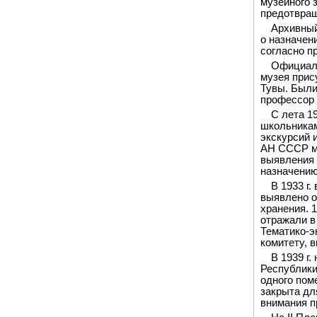
музейного 
предотвращ
Архивный
о назначен
согласно пр
Официаль
музея прис
Тувы. Были
профессор 
С лета 1
школьникам
экскурсий 
АН СССР му
выявления 
назначению
В 1933 г
выявлено о
хранения. 
отражали в
Тематико-э
комитету, 
В 1939 г
Республики
одного пом
закрыта дл
внимания п