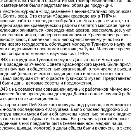
» свидетельствовала о развитии местной промышленности. По
х материалов были представлены образцы продукций.
. в местном журнале «Под знаменем Ленина-Сталина» опубликов
. Богатырева. Это статьи «Задачи краеведения в ТНР» и
ионные работы краеведческой работы». Богатырев считал, что
едной задачей краеведческой работы является массовое привл
желающих заниматься краеведением: аратов, ревсомольцев, учи
угих специалистов, пионеров и школьников. Краеведение развив
ьность масс, привлекает их к непосредственному участию в
тве нового государства, обогащает молодую Тувинскую науку н
и и сведениями о прошлом и настоящем Тувы. Массовое краев
жная опора для молодых научных сил ТНР».
1943 г. сотрудники Тувинского музея Данзын-оол и Богатырев
и в заседании Ученого Совета Красноярского музея. Были при
ели научных и общественных организаций, в том числе и высш
ведений (педагогического, медицинского и лесотехнического
). Был заслушан отчет о работе Тувинского музея. Представите
 были даны деловые советы и предложения.
1943 г. на совместном совещании научных работников Минусинск
 музеев были прослушаны доклады Данзын-оола о научной раб
гатырева об экспозиционной.
. на территории Пий-Хемского хошууна под руководством директ
ын-оола обследовано 492 кургана. Было описано подробно 359
Сотрудниками музея были обнаружены каменные плиты с надпис
возле поселков Аржан и Чкаловка. Встречались разграбленные
айденные в них предметы быта (железный нож, медная чаша,
 ложки, щипцы, молоток) в дальнейшем были включены в эксп