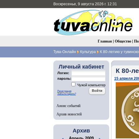
Воскресенье, 9 августа 2026 г. 12:31
Главная
|
Общество
|
По
Тува-Онлайн
Культура
К 80-летию у тувинск
Личный кабинет
К 80-л
Логин:
15 апреля 200
пароль:
Чужой компьютер
Регистрация
Забыли пароль?
Анонс событий
Архив новостей
Архив
Апрель 2009
«
»