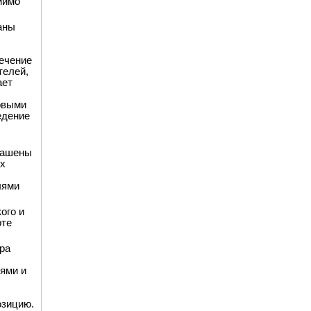
мимо
аны
ечение
телей,
ает
овыми
едение
глашены
их
лями
ого и
оте
ора
ями и
озицию.