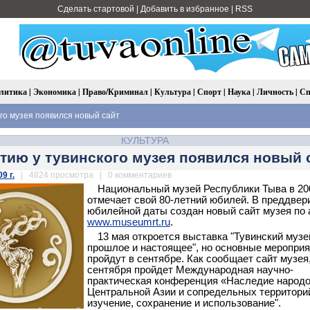
Сделать стартовой
|
Добавить в избранное
|
RSS
литика
|
Экономика
|
Право/Криминал
|
Культура
|
Спорт
|
Наука
|
Личность
|
Сп
ого музея появился новый сайт
КУЛЬТУРА
етию у тувинского музея появился новый 
9 г.
| 4824 просмотра | 0 комментариев
Национальный музей Республики Тыва в 20
отмечает свой 80-летний юбилей. В преддвер
юбилейной даты создан новый сайт музея по 
www.museumrt.ru
.
13 мая откроется выставка "Тувинский музе
прошлое и настоящее", но основные мероприя
пройдут в сентябре. Как сообщает сайт музея,
сентября пройдет Международная научно-
практическая конференция «Наследие народ
Центральной Азии и сопредельных территори
изучение, сохранение и использование".