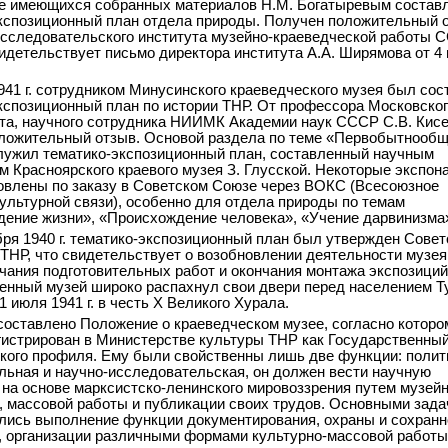
е имеющихся собранных материалов Н.М. Богатыревым состав
кспозиционный план отдела природы. Получен положительный 
исследовательского института музейно-краеведческой работы 
идетельствует письмо директора института А.А. Ширямова от 4
941 г. сотрудником Минусинского краеведческого музея был сос
кспозиционный план по истории ТНР. От профессора Московско
та, научного сотрудника НИИМК Академии наук СССР С.В. Кис
ложительный отзыв. Основой раздела по теме «Первобытнооб
лужил тематико-экспозиционный план, составленный научным
м Красноярского краевого музея З. Глусской. Некоторые экспон
овлены по заказу в Советском Союзе через ВОКС (Всесоюзное
ультурной связи), особенно для отдела природы по темам
ение жизни», «Происхождение человека», «Учение дарвинизма
бря 1940 г. тематико-экспозиционный план был утвержден Сове
ТНР, что свидетельствует о возобновлении деятельности музея
чания подготовительных работ и окончания монтажа экспозиций
енный музей широко распахнул свои двери перед населением Т
 июля 1941 г. в честь X Великого Хурала.
. составлено Положение о краеведческом музее, согласно которо
гистрирован в Министерстве культуры ТНР как Государственны
кого профиля. Ему были свойственны лишь две функции: полит
льная и научно-исследовательская, он должен вести научную
 на основе марксистско-ленинского мировоззрения путем музей
, массовой работы и публикации своих трудов. Основными зад
лись выполнение функции документирования, охраны и сохранн
, организации различными формами культурно-массовой работы