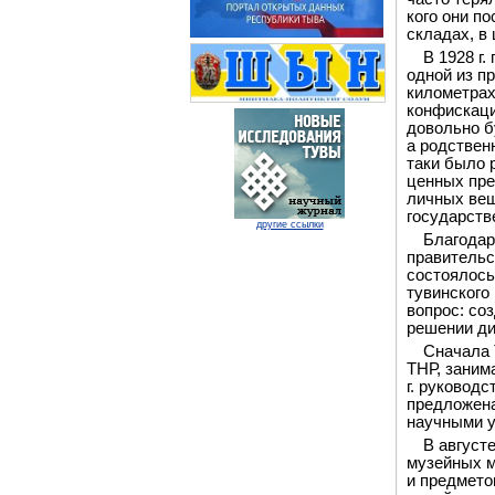
кого они п
складах, в
В 1928 г
одной из п
километрах
конфискац
довольно б
а родствен
таки было 
ценных пре
личных вещ
государств
другие ссылки
Благодар
правительс
состоялось
тувинского
вопрос: со
решении ди
Сначала 
ТНР, заним
г. руковод
предложена
научными 
В август
музейных м
и предмето