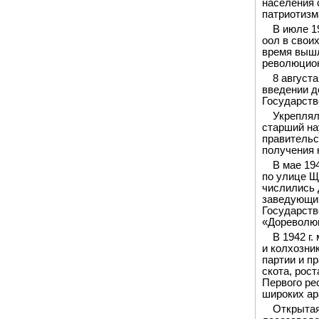
населения 
патриотизм
В июле 1
оол в свои
время вышл
революцион
8 август
введении д
Государств
Укреплял
старший на
правительс
получения 
В мае 19
по улице Щ
числились 
заведующий
Государств
«Дореволюц
В 1942 г
и колхозни
партии и п
скота, рос
Первого ре
широких ар
Открытая