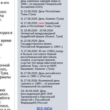
день коренных народов мира (с
в его
1995 г, по решению Генеральной
Ассамблеи ООН)
кого
2)
15.08.2026:
День Республики
Тыва
(Тува)
ла
3)
17.08.2026:
День Хоомея
(Тува)
,
4)
17.08.2026:
new!
Нерабочий
день в Республике Тыва
(Тува)
5)
18.08.2026 - 20.08.2026:
ходка в
Четвертый международный
буддийский форум
(Кызыл, Тува)
о время
6)
22.08.2026:
День
Государственного флага
го
Российской Федерации (с 1994 г.)
7)
27.08.2026:
45 лет (1981) назад
в Кызыле состоялся первый
.
республиканский фестиваль
хоомея, в котором приняли
участие 110 представителей всех
точной
районов Тувы, гости из МНР,
ого,
Башкирии, Хакасии.
(Тува)
-Тува
8)
27.08.2026:
День российского
кино (с 1980 г.)
(Россия)
ериалы
9)
27.09.2026:
Всемирный день
туризма (с 1980 г., по решению
Генеральной Ассамблеи)
ких
10)
30.09.2026:
День
школ.
воссоединения ДНР, ЛНР,
Запорожской и Херсонской
работа
областей с Российской
.
Федерацией
(Россия)
лохо,
все даты
да и от