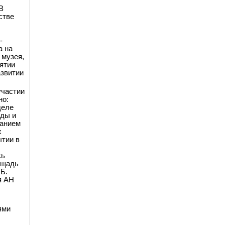
В
стве
-
а на
 музея,
ятии
азвитии
участии
но:
деле
нды и
ванием
х
ытии в
сь
ощадь
.Б.
я АН
ями