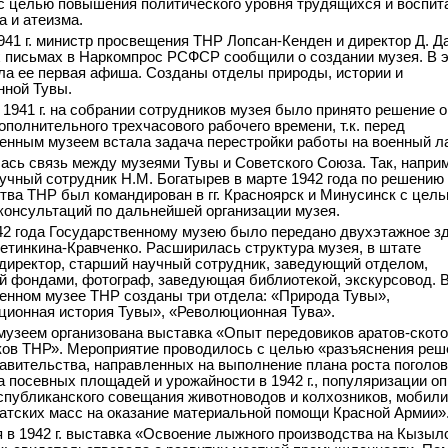
с целью повышения политического уровня трудящихся и воспит
а и атеизма.
941 г. министр просвещения ТНР Лопсан-Кенден и директор Д. Д
х письмах в Наркомпрос РСФСР сообщили о создании музея. В э
а ее первая афиша. Созданы отделы природы, истории и
ной Тувы.
а 1941 г. на собрании сотрудников музея было принято решение о
ополнительного трехчасового рабочего времени, т.к. перед
енным музеем встала задача перестройки работы на военный л
ась связь между музеями Тувы и Советского Союза. Так, напри
учный сотрудник Н.М. Богатырев в марте 1942 года по решению
тва ТНР был командирован в гг. Красноярск и Минусинск с цел
консультаций по дальнейшей организации музея.
42 года Государственному музею было передано двухэтажное з
етинкина-Кравченко. Расширилась структура музея, в штате
директор, старший научный сотрудник, заведующий отделом,
 фондами, фотограф, заведующая библиотекой, экскурсовод. 
енном музее ТНР созданы три отдела: «Природа Тувы»,
ионная история Тувы», «Революционная Тува».
. музеем организована выставка «Опыт передовиков аратов-скот
ков ТНР». Мероприятие проводилось с целью «разъяснения реш
равительства, направленных на выполнение плана роста поголо
та посевных площадей и урожайности в 1942 г., популяризации о
спубликанского совещания животноводов и колхозников, мобил
атских масс на оказание материальной помощи Красной Армии»
 в 1942 г. выставка «Освоение лыжного производства на Кызыл