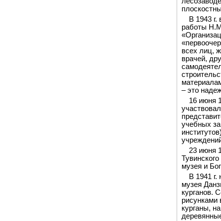
лесозаводе
плоскостны
В 1943 г
работы Н.М
«Организац
«первоочер
всех лиц, 
врачей, др
самодеятел
строительс
материалам
– это наде
16 июня 
участвовал
представит
учебных за
институтов
учреждений
23 июня 
Тувинского
музея и Бо
В 1941 г
музея Данз
курганов. 
рисунками 
курганы, н
деревянные