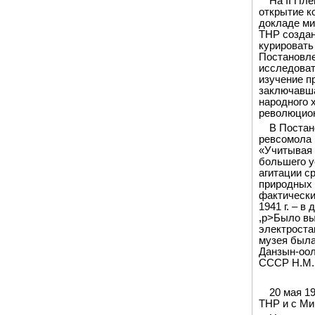
На II Пл
открытие к
докладе ми
ТНР создан
курировать
Постановле
исследоват
изучение п
заключавша
народного 
революцион
В Постан
ревсомола в
«Учитывая 
большего у
агитации с
природных 
фактически
1941 г. – в
,p>Было вы
электроста
музея была
Данзын-оол
СССР Н.М. 
20 мая 1
ТНР и с Ми