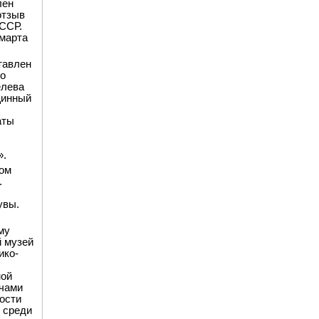
лен
отзыв
СССР.
 марта
тавлен
го
елева
щинный
аты
».
том
.
увы.
му
й музей
ико-
ной
ачами
ости
 среди