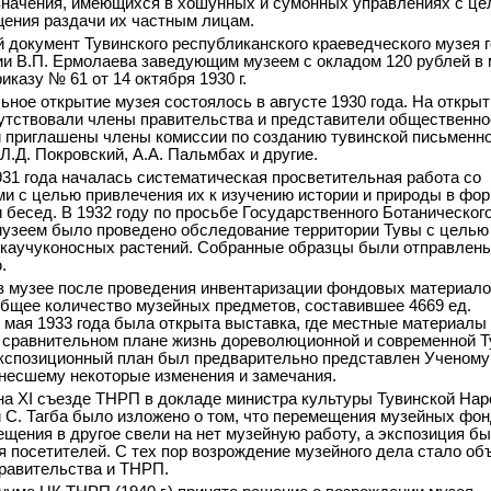
значения, имеющихся в хошунных и сумонных управлениях с ц
ения раздачи их частным лицам.
 документ Тувинского республиканского краеведческого музея 
ии В.П. Ермолаева заведующим музеем с окладом 120 рублей в
иказу № 61 от 14 октября 1930 г.
ное открытие музея состоялось в августе 1930 года. На открыт
утствовали члены правительства и представители общественно
 приглашены члены комиссии по созданию тувинской письменн
Л.Д. Покровский, А.А. Пальмбах и другие.
931 года началась систематическая просветительная работа со
и с целью привлечения их к изучению истории и природы в фо
и бесед. В 1932 году по просьбе Государственного Ботаническог
зеем было проведено обследование территории Тувы с целью
каучуконосных растений. Собранные образцы были отправлены
.
. в музее после проведения инвентаризации фондовых материал
бщее количество музейных предметов, составившее 4669 ед.
1 мая 1933 года была открыта выставка, где местные материалы
 сравнительном плане жизнь дореволюционной и современной Т
кспозиционный план был предварительно представлен Ученому
внесшему некоторые изменения и замечания.
. на XI съезде ТНРП в докладе министра культуры Тувинской На
 С. Тагба было изложено о том, что перемещения музейных фон
ещения в другое свели на нет музейную работу, а экспозиция б
я посетителей. С тех пор возрождение музейного дела стало об
равительства и ТНРП.