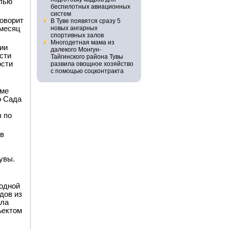
елью
беспилотных авиационных
систем
говорит
В Туве появятся сразу 5
 месяц
новых ангарных
спортивных залов
Многодетная мама из
ии
далекого Монгун-
сти
Тайгинского района Тувы
ости
развила овощное хозяйство
с помощью соцконтракта
рме
о Сада
 по
ов
увы.
родной
дов из
ыла
ъектом