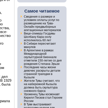
Самое читаемое
,
Сведения о размере и
о
условиях оплаты услуг по
размещению на Тува-
ло
Онлайн предвыборных
ества,
агитационных материалов
 все-
Вице-спикеру Госдумы
чество
Шолбану Кара-оолу
исполнилось 60 лет
го
В Сибири пересчитают
манулов
В Аргентине в рамках
Международной
скульптурной биеннале
отметили 150-летие со дня
н
рождения Степана Эрьзи
Последние часы жизни
ном
девочек: раскрыты детали
странной трагедии в
х дел
Кызыле
 В 1929
Жители Тувы считают, что
, была
на набережной Кызыла
должна быть скульптура
снежного барса
Уроженец Тувы космонавт
Кирилл Песков стал Героем
ериала
России
В Туве выстраивают
подготовку кадров для