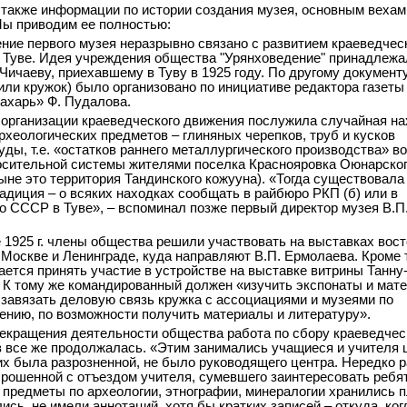
 также информации по истории создания музея, основным вехам 
Мы приводим ее полностью:
ние первого музея неразрывно связано с развитием краеведчес
 Туве. Идея учреждения общества "Урянховедение" принадлежа
 Чичаеву, приехавшему в Туву в 1925 году. По другому документу
или кружок) было организовано по инициативе редактора газеты
ахарь» Ф. Пудалова.
организации краеведческого движения послужила случайная на
археологических предметов – глиняных черепков, труб и кусков
уды, т.е. «остатков раннего металлургического производства» в
осительной системы жителями поселка Краснояровка Оюнарско
ыне это территория Тандинского кожууна). «Тогда существовала
адиция – о всяких находках сообщать в райбюро РКП (б) или в
о СССР в Туве», – вспоминал позже первый директор музея В.П
е 1925 г. члены общества решили участвовать на выставках вос
 Москве и Ленинграде, куда направляют В.П. Ермолаева. Кроме т
ается принять участие в устройстве на выставке витрины Танну
. К тому же командированный должен «изучить экспонаты и мат
 завязать деловую связь кружка с ассоциациями и музеями по
ению, по возможности получить материалы и литературу».
екращения деятельности общества работа по сбору краеведчес
 все же продолжалась. «Этим занимались учащиеся и учителя 
их была разрозненной, не было руководящего центра. Нередко 
рошенной с отъездом учителя, сумевшего заинтересовать ребят
предметы по археологии, этнографии, минералогии хранились п
ись, не имели аннотаций, хотя бы кратких записей – откуда, ког