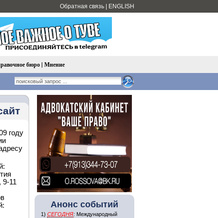
Обратная связь
|
ENGLISH
равочное бюро
|
Мнение
сайт
09 году
ии
адресу
й:
тия
 9-11
ов
Анонс событий
й:
1)
СЕГОДНЯ
:
Международный