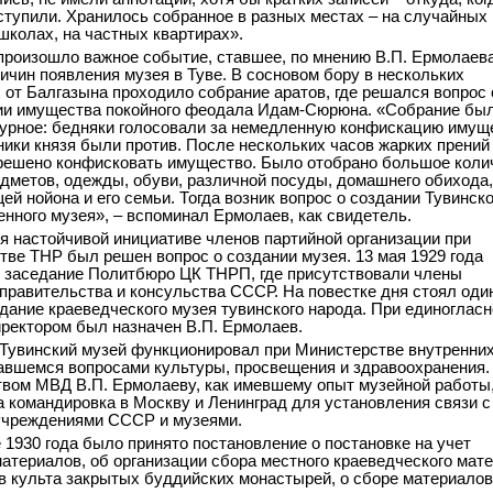
оступили. Хранилось собранное в разных местах – на случайных
 школах, на частных квартирах».
. произошло важное событие, ставшее, по мнению В.П. Ермолаева
ричин появления музея в Туве. В сосновом бору в нескольких
 от Балгазына проходило собрание аратов, где решался вопрос 
ии имущества покойного феодала Идам-Сюрюна. «Собрание бы
урное: бедняки голосовали за немедленную конфискацию имущ
ники князя были против. После нескольких часов жарких прений
решено конфисковать имущество. Было отобрано большое коли
дметов, одежды, обуви, различной посуды, домашнего обихода,
ей нойона и его семьи. Тогда возник вопрос о создании Тувинско
енного музея», – вспоминал Ермолаев, как свидетель.
я настойчивой инициативе членов партийной организации при
тве ТНР был решен вопрос о создании музея. 13 мая 1929 года
 заседание Политбюро ЦК ТНРП, где присутствовали члены
 правительства и консульства СССР. На повестке дня стоял оди
здание краеведческого музея тувинского народа. При единоглас
ректором был назначен В.П. Ермолаев.
Тувинский музей функционировал при Министерстве внутренни
авшемся вопросами культуры, просвещения и здравоохранения.
ством МВД В.П. Ермолаеву, как имевшему опыт музейной работы
 командировка в Москву и Ленинград для установления связи с
учреждениями СССР и музеями.
е 1930 года было принято постановление о постановке на учет
атериалов, об организации сбора местного краеведческого мат
в культа закрытых буддийских монастырей, о сборе материалов