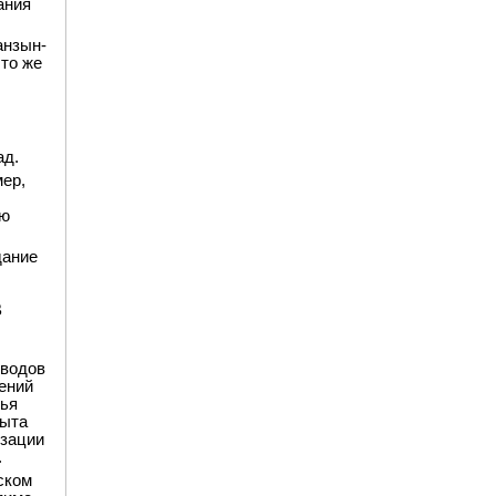
ания
анзын-
то же
ад.
мер,
ью
дание
В
оводов
ений
вья
пыта
изации
.
ском