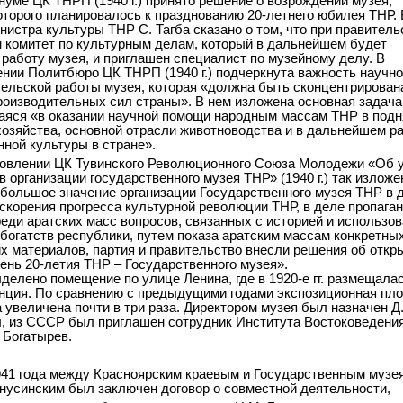
енуме ЦК ТНРП (1940 г.) принято решение о возрождении музея,
оторого планировалось к празднованию 20-летнего юбилея ТНР. 
нистра культуры ТНР С. Тагба сказано о том, что при правитель
 комитет по культурным делам, который в дальнейшем будет
 работу музея, и приглашен специалист по музейному делу. В
нии Политбюро ЦК ТНРП (1940 г.) подчеркнута важность научно
ельской работы музея, которая «должна быть сконцентрирован
роизводительных сил страны». В нем изложена основная задача
яся «в оказании научной помощи народным массам ТНР в подн
хозяйства, основной отрасли животноводства и в дальнейшем р
ной культуры в стране».
овлении ЦК Тувинского Революционного Союза Молодежи «Об 
 организации государственного музея ТНР» (1940 г.) так изложе
большое значение организации Государственного музея ТНР в 
скорения прогресса культурной революции ТНР, в деле пропага
реди аратских масс вопросов, связанных с историей и использо
богатств республики, путем показа аратским массам конкретны
х материалов, партия и правительство внесли решения об откр
 день 20-летия ТНР – Государственного музея».
делено помещение по улице Ленина, где в 1920-е гг. размещала
нция. По сравнению с предыдущими годами экспозиционная пл
 увеличена почти в три раза. Директором музея был назначен Д
, из СССР был приглашен сотрудник Института Востоковедени
Богатырев.
941 года между Красноярским краевым и Государственным музе
нусинским был заключен договор о совместной деятельности,