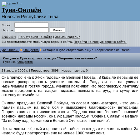
Тува-Онлайн
Новости Республики Тыва
Логин:
Пароль:
ENGLISH
|
Регистрация на сайте
|
Забыли пароль?
Вы просматриваете мобильную версию сайта.
Перейти на полную версию сайта.
Тува-Онлайн
Общество
Сегодня в Туве стартовала акция "Георгиевская ленточка"
Сегодня в Туве стартовала акция "Георгиевская ленточка"
Рубрика:
Общество
28 апреля 2009 г. | Просмотров: 3898 | Комментариев: 0
Она приурочена к 64-ой годовщине Великой Победы. В Кызыле первыми ее
начали распространять ученики школы 4. Раздавая ее на улицах
кызылчанам и гостям города, ученики поясняют, что георгиевскую ленточку
можно прикрепить на лацкан пиджака, повязать на руку, на сумку или
антенну автомобиля.
Символ праздника Великой Победы, по словам организаторов, - это дань
памяти павшим на поле боя и выражение благодарности ветеранам.
Георгиевская лента является частью "Ордена святого Георгия" - высшей
военной награды России, она украшает колодки "Ордена Славы" и медали
"За победу над Германией в Великой Отечественной войне".
Цвета ленты - чёрный и оранжевый - обозначают дым и пламень войны. За
неделю будет распространено не менее 1000 таких лент.