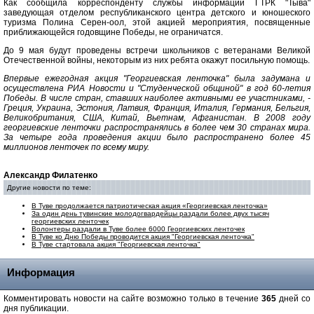
Как сообщила корреспонденту службы информации ГТРК "Тыва"
заведующая отделом республиканского центра детского и юношеского
туризма Полина Серен-оол, этой акцией мероприятия, посвященные
приближающейся годовщине Победы, не ограничатся.
До 9 мая будут проведены встречи школьников с ветеранами Великой
Отечественной войны, некоторым из них ребята окажут посильную помощь.
Впервые ежегодная акция "Георгиевская ленточка" была задумана и
осуществлена РИА Новости и "Студенческой общиной" в год 60-летия
Победы. В числе стран, ставших наиболее активными ее участниками, -
Греция, Украина, Эстония, Латвия, Франция, Италия, Германия, Бельгия,
Великобритания, США, Китай, Вьетнам, Афганистан. В 2008 году
георгиевские ленточки распространялись в более чем 30 странах мира.
За четыре года проведения акции было распространено более 45
миллионов ленточек по всему миру.
Александр Филатенко
Другие новости по теме:
В Туве продолжается патриотическая акция «Георгиевская ленточка»
За один день тувинские молодогвардейцы раздали более двух тысяч
георгиевских ленточек
Волонтеры раздали в Туве более 6000 Георгиевских ленточек
В Туве ко Дню Победы проводится акция "Георгиевская ленточка"
В Туве стартовала акция "Георгиевская ленточка"
Информация
Комментировать новости на сайте возможно только в течение
365
дней со
дня публикации.