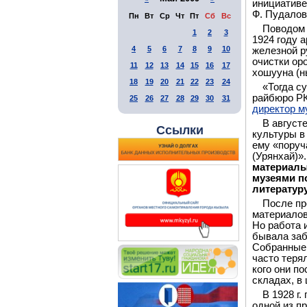
инициативе
Ф. Пудалов
Пн
Вт
Ср
Чт
Пт
Сб
Вс
Поводом 
1
2
3
1924 году 
4
5
6
7
8
9
10
железной р
очистки ор
11
12
13
14
15
16
17
хошууна (н
18
19
20
21
22
23
24
«Тогда с
райбюро РК
25
26
27
28
29
30
31
директор м
В август
Ссылки
культуры в
ему «поруч
(Урянхай)»
материалы
музеями п
литератур
После пр
материалов
Но работа 
бывала заб
Собранные 
часто терял
кого они п
складах, в
В 1928 г
одной из п