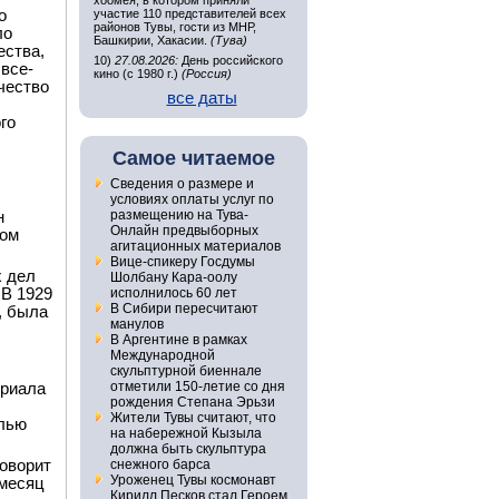
хоомея, в котором приняли
о
участие 110 представителей всех
районов Тувы, гости из МНР,
ло
Башкирии, Хакасии.
(Тува)
ества,
10)
27.08.2026:
День российского
 все-
кино (с 1980 г.)
(Россия)
чество
все даты
го
Самое читаемое
Сведения о размере и
условиях оплаты услуг по
размещению на Тува-
н
Онлайн предвыборных
ном
агитационных материалов
Вице-спикеру Госдумы
х дел
Шолбану Кара-оолу
 В 1929
исполнилось 60 лет
В Сибири пересчитают
, была
манулов
В Аргентине в рамках
Международной
скульптурной биеннале
отметили 150-летие со дня
ериала
рождения Степана Эрьзи
Жители Тувы считают, что
елью
на набережной Кызыла
должна быть скульптура
говорит
снежного барса
Уроженец Тувы космонавт
 месяц
Кирилл Песков стал Героем