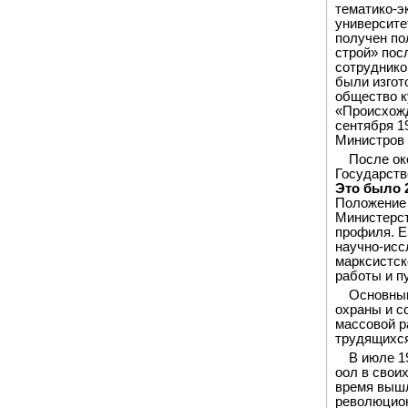
тематико-э
университе
получен по
строй» пос
сотруднико
были изгот
общество к
«Происхожд
сентября 1
Министров 
После ок
Государств
Это было 2
Положение 
Министерст
профиля. Е
научно-исс
марксистск
работы и п
Основным
охраны и с
массовой р
трудящихся
В июле 1
оол в свои
время вышл
революцион