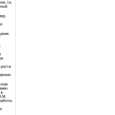
и, т.к.
нный
мер,
ью
дание
В
м
ов
 роста
ироких
ском
мимо
 в
Н.М.
 работы
их