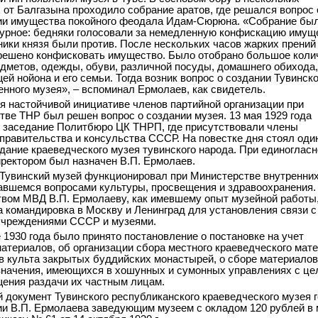
 от Балгазына проходило собрание аратов, где решался вопрос 
ии имущества покойного феодала Идам-Сюрюна. «Собрание бы
урное: бедняки голосовали за немедленную конфискацию имущ
ники князя были против. После нескольких часов жарких прений
решено конфисковать имущество. Было отобрано большое коли
дметов, одежды, обуви, различной посуды, домашнего обихода,
ей нойона и его семьи. Тогда возник вопрос о создании Тувинско
енного музея», – вспоминал Ермолаев, как свидетель.
я настойчивой инициативе членов партийной организации при
тве ТНР был решен вопрос о создании музея. 13 мая 1929 года
 заседание Политбюро ЦК ТНРП, где присутствовали члены
 правительства и консульства СССР. На повестке дня стоял оди
здание краеведческого музея тувинского народа. При единоглас
ректором был назначен В.П. Ермолаев.
Тувинский музей функционировал при Министерстве внутренни
авшемся вопросами культуры, просвещения и здравоохранения.
ством МВД В.П. Ермолаеву, как имевшему опыт музейной работы
 командировка в Москву и Ленинград для установления связи с
учреждениями СССР и музеями.
е 1930 года было принято постановление о постановке на учет
атериалов, об организации сбора местного краеведческого мат
в культа закрытых буддийских монастырей, о сборе материалов
значения, имеющихся в хошунных и сумонных управлениях с ц
ения раздачи их частным лицам.
 документ Тувинского республиканского краеведческого музея 
ии В.П. Ермолаева заведующим музеем с окладом 120 рублей в