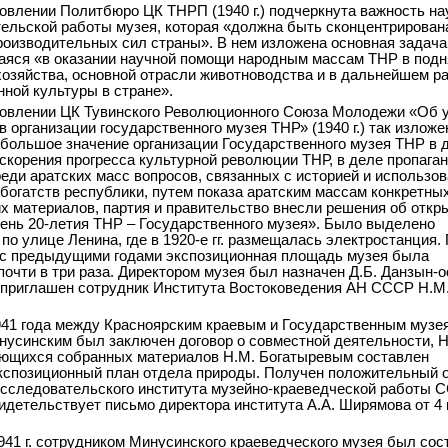
овлении Политбюро ЦК ТНРП (1940 г.) подчеркнута важность на
ельской работы музея, которая «должна быть сконцентрирован
роизводительных сил страны». В нем изложена основная задача
яся «в оказании научной помощи народным массам ТНР в подн
хозяйства, основной отрасли животноводства и в дальнейшем р
ной культуры в стране».
овлении ЦК Тувинского Революционного Союза Молодежи «Об 
 организации государственного музея ТНР» (1940 г.) так изложе
большое значение организации Государственного музея ТНР в 
скорения прогресса культурной революции ТНР, в деле пропага
реди аратских масс вопросов, связанных с историей и использо
богатств республики, путем показа аратским массам конкретны
х материалов, партия и правительство внесли решения об откр
в день 20-летия ТНР – Государственного музея». Было выделено
по улице Ленина, где в 1920-е гг. размещалась электростанция.
с предыдущими годами экспозиционная площадь музея была
почти в три раза. Директором музея был назначен Д.Б. Данзын-о
приглашен сотрудник Института Востоковедения АН СССР Н.М
941 года между Красноярским краевым и Государственным музе
нусинским был заключен договор о совместной деятельности, 
ющихся собранных материалов Н.М. Богатыревым составлен
кспозиционный план отдела природы. Получен положительный 
исследовательского института музейно-краеведческой работы 
идетельствует письмо директора института А.А. Ширямова от 4
941 г. сотрудником Минусинского краеведческого музея был сос