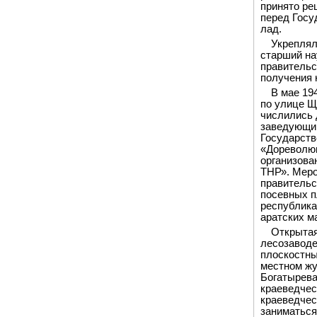
принято ре
перед Госу
лад.
Укреплял
старший на
правительс
получения 
В мае 19
по улице Щ
числились 
заведующий
Государств
«Дореволюц
организова
ТНР». Меро
правительс
посевных п
республика
аратских м
Открытая
лесозаводе
плоскостны
местном жу
Богатырева
краеведчес
краеведчес
заниматься