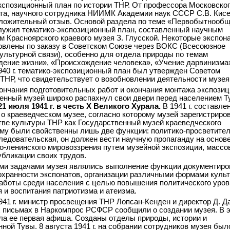
кспозиционный план по истории ТНР. От профессора Московско
та, научного сотрудника НИИМК Академии наук СССР С.В. Кис
ложительный отзыв. Основой раздела по теме «Первобытнооб
лужил тематико-экспозиционный план, составленный научным
м Красноярского краевого музея З. Глусской. Некоторые экспон
овлены по заказу в Советском Союзе через ВОКС (Всесоюзное
ультурной связи), особенно для отдела природы по темам
ение жизни», «Происхождение человека», «Учение дарвинизма»
940 г. тематико-экспозиционный план был утвержден Советом
ТНР, что свидетельствует о возобновлении деятельности музея
ончания подготовительных работ и окончания монтажа экспозиц
енный музей широко распахнул свои двери перед населением Т
1 июля 1941 г. в честь X Великого Хурала.
В 1941 г. составле
о краеведческом музее, согласно которому музей зарегистриров
ве культуры ТНР как Государственный музей краеведческого
му были свойственны лишь две функции: политико-просветител
ледовательская, он должен вести научную пропаганду на основ
о-ленинского мировоззрения путем музейной экспозиции, массо
убликации своих трудов.
и задачами музея являлись выполнение функции документиро
охранности экспонатов, организации различными формами культ
аботы среди населения с целью повышения политического уров
 и воспитания патриотизма и атеизма.
941 г. министр просвещения ТНР Лопсан-Кенден и директор Д. Д
х письмах в Наркомпрос РСФСР сообщили о создании музея. В э
а ее первая афиша. Созданы отделы природы, истории и
ной Тувы. 8 августа 1941 г. на собрании сотрудников музея был