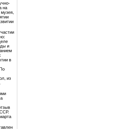
учно-
а на
 музея,
ятии
азвитии
участии
но:
деле
нды и
ванием
х
ытии в
 По
ол, из
.
ями
На
отзыв
СССР.
 марта
тавлен