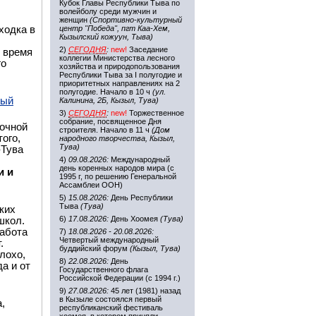
Кубок Главы Республики Тыва по
волейболу среди мужчин и
женщин
(Спортивно-культурный
ходка в
центр "Победа", пгт Каа-Хем,
Кызылский кожуун, Тыва)
2)
СЕГОДНЯ
:
new!
Заседание
о время
коллегии Министерства лесного
го
хозяйства и природопользования
Республики Тыва за I полугодие и
приоритетных направлениях на 2
полугодие. Начало в 10 ч
(ул.
вый
Калинина, 2Б, Кызыл, Тува)
3)
СЕГОДНЯ
:
new!
Торжественное
собрание, посвященное Дня
точной
строителя. Начало в 11 ч
(Дом
ого,
народного творчества, Кызыл,
Тува)
-Тува
4)
09.08.2026:
Международный
день коренных народов мира (с
и и
1995 г, по решению Генеральной
Ассамблеи ООН)
5)
15.08.2026:
День Республики
Тыва
(Тува)
ких
6)
17.08.2026:
День Хоомея
(Тува)
школ.
работа
7)
18.08.2026 - 20.08.2026:
Четвертый международный
.
буддийский форум
(Кызыл, Тува)
лохо,
8)
22.08.2026:
День
да и от
Государственного флага
Российской Федерации (с 1994 г.)
9)
27.08.2026:
45 лет (1981) назад
в Кызыле состоялся первый
,
республиканский фестиваль