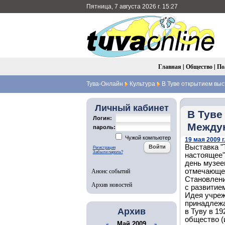
Пятница, 7 августа 2026 г. 15:27
Главная
|
Общество
|
По
Тува-Онлайн
Культура
В Туве открытием вы
Личный кабинет
В Туве
Логин:
Между
пароль:
Чужой компьютер
19 мая 2009 г
Выставка "
Регистрация
Забыли пароль?
настоящее"
день музее
Анонс событий
отмечающем
Становлени
Архив новостей
с развитие
Идея учреж
принадлежа
Архив
в Туву в 19
общество (
Май 2009
«
»