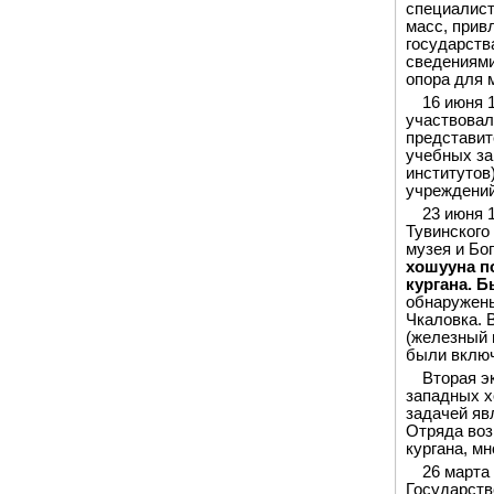
специалист
масс, прив
государств
сведениями
опора для 
16 июня 
участвовал
представит
учебных за
институтов
учреждений
23 июня 
Тувинского
музея и Бо
хошууна п
кургана. 
обнаружены
Чкаловка. 
(железный 
были включ
Вторая э
западных х
задачей яв
Отряда воз
кургана, м
26 марта
Государств