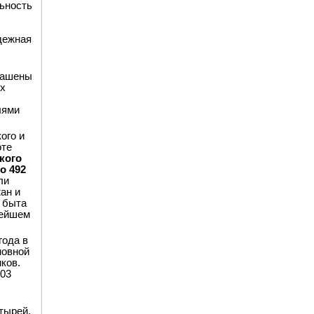
льность
дежная
глашены
их
лями
ого и
оте
ского
о 492
ли
ан и
 быта
нейшем
года в
новной
ков.
103
тырей,