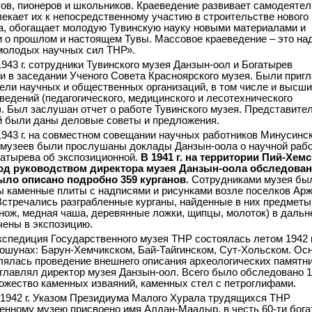
ов, пионеров и школьников. Краеведение развивает самодеяте
лекает их к непосредственному участию в строительстве нового
а, обогащает молодую Тувинскую науку новыми материалами и
 о прошлом и настоящем Тувы. Массовое краеведение – это на
молодых научных сил ТНР».
1943 г. сотрудники Тувинского музея Данзын-оол и Богатырев
и в заседании Ученого Совета Красноярского музея. Были при
ели научных и общественных организаций, в том числе и высш
ведений (педагогического, медицинского и лесотехнического
). Был заслушан отчет о работе Тувинского музея. Представите
 были даны деловые советы и предложения.
1943 г. на совместном совещании научных работников Минусинск
 музеев были прослушаны доклады Данзын-оола о научной раб
гатырева об экспозиционной.
В 1941 г. на территории Пий-Хем
од руководством директора музея Данзын-оола обследован
Было описано подробно 359 курганов
. Сотрудниками музея бы
 каменные плиты с надписями и рисунками возле поселков Арж
Встречались разграбленные курганы, найденные в них предметы
нож, медная чаша, деревянные ложки, щипцы, молоток) в даль
ены в экспозицию.
кспедиция Государственного музея ТНР состоялась летом 1942 
ошунах: Барун-Хемчикском, Бай-Тайгинском, Сут-Хольском. Ос
лялась проведение внешнего описания археологических памятни
главлял директор музея Данзын-оол. Всего было обследовано 
ножество каменных изваяний, каменных стел с петроглифами.
 1942 г. Указом Президиума Малого Хурала трудящихся ТНР
енному музею присвоено имя Алдан-Маадыр, в честь 60-ти бога