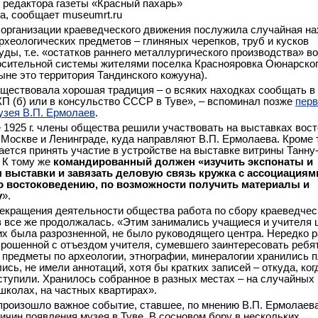
 редактора газеты «Красный пахарь»
а, сообщает museumrt.ru
организации краеведческого движения послужила случайная на
археологических предметов – глиняных черепков, труб и кусков
уды, т.е. «остатков раннего металлургического производства» в
осительной системы жителями поселка Краснояровка Оюнарско
ыне это территория Тандинского кожууна).
уществовала хорошая традиция – о всяких находках сообщать в
П (б) или в консульство СССР в Туве», – вспоминал позже
пер
узея В.П. Ермолаев
.
е 1925 г. члены общества решили участвовать на выставках вос
 Москве и Ленинграде, куда направляют В.П. Ермолаева. Кроме т
ается принять участие в устройстве на выставке витрины Танну
. К тому же
командированный должен «изучить экспонаты и
 выставки и завязать деловую связь кружка с ассоциациям
о востоковедению, по возможности получить материалы и
у
».
екращения деятельности общества работа по сбору краеведчес
 все же продолжалась. «Этим занимались учащиеся и учителя 
их была разрозненной, не было руководящего центра. Нередко 
рошенной с отъездом учителя, сумевшего заинтересовать ребят
предметы по археологии, этнографии, минералогии хранились п
ись, не имели аннотаций, хотя бы кратких записей – откуда, ког
оступили. Хранилось собранное в разных местах – на случайных
 школах, на частных квартирах».
. произошло важное событие, ставшее, по мнению В.П. Ермолаева
ричин появления музея в Туве. В сосновом бору в нескольких