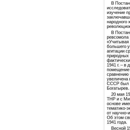
В Постан
исследоват
изучение п
заключавша
народного 
революцион
В Постан
ревсомола в
«Учитывая 
большего у
агитации с
природных 
фактически
1941 г. – 
помещение 
сравнению 
увеличена 
СССР был 
Богатырев.
20 мая 1
ТНР и с Ми
основе име
тематико-э
от научно-
Об этом св
1941 года.
Весной 1