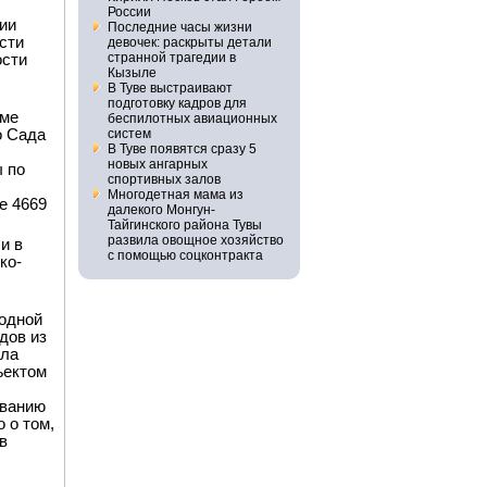
России
ии
Последние часы жизни
сти
девочек: раскрыты детали
странной трагедии в
ости
Кызыле
В Туве выстраивают
подготовку кадров для
рме
беспилотных авиационных
о Сада
систем
В Туве появятся сразу 5
новых ангарных
 по
спортивных залов
Многодетная мама из
е 4669
далекого Монгун-
Тайгинского района Тувы
развила овощное хозяйство
и в
с помощью соцконтракта
ко-
родной
дов из
ыла
ъектом
ованию
 о том,
в