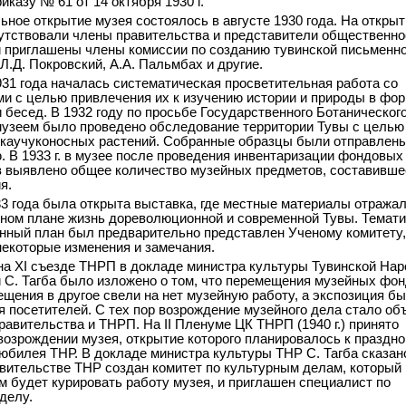
иказу № 61 от 14 октября 1930 г.
ное открытие музея состоялось в августе 1930 года. На открыт
утствовали члены правительства и представители общественно
 приглашены члены комиссии по созданию тувинской письменн
Л.Д. Покровский, А.А. Пальмбах и другие.
931 года началась систематическая просветительная работа со
и с целью привлечения их к изучению истории и природы в фо
и бесед. В 1932 году по просьбе Государственного Ботаническог
зеем было проведено обследование территории Тувы с целью
каучуконосных растений. Собранные образцы были отправлены
. В 1933 г. в музее после проведения инвентаризации фондовых
 выявлено общее количество музейных предметов, составивше
я.
33 года была открыта выставка, где местные материалы отражал
ном плане жизнь дореволюционной и современной Тувы. Темати
нный план был предварительно представлен Ученому комитету,
екоторые изменения и замечания.
. на XI съезде ТНРП в докладе министра культуры Тувинской На
 С. Тагба было изложено о том, что перемещения музейных фон
ещения в другое свели на нет музейную работу, а экспозиция б
я посетителей. С тех пор возрождение музейного дела стало об
равительства и ТНРП. На II Пленуме ЦК ТНРП (1940 г.) принято
возрождении музея, открытие которого планировалось к праздн
 юбилея ТНР. В докладе министра культуры ТНР С. Тагба сказано
авительстве ТНР создан комитет по культурным делам, который 
 будет курировать работу музея, и приглашен специалист по
делу.