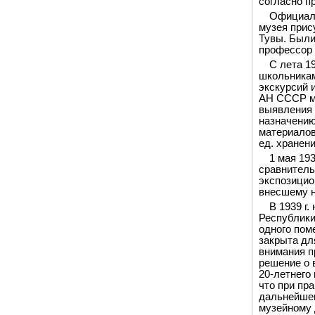
согласно пр
Официаль
музея прис
Тувы. Были
профессор 
С лета 1
школьникам
экскурсий 
АН СССР му
выявления 
назначению
материалов
ед. хранени
1 мая 19
сравнитель
экспозицио
внесшему н
В 1939 г
Республики
одного пом
закрыта дл
внимания п
решение о 
20-летнего
что при пр
дальнейшем
музейному 