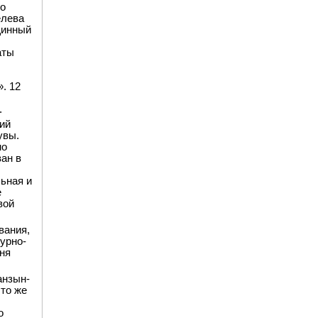
го
елева
щинный
аты
. 12
.
ий
увы.
но
ан в
ьная и
е
вой
вания,
урно-
ня
анзын-
то же
о