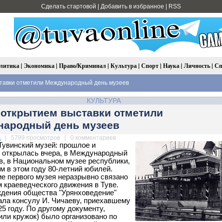
Сделать стартовой
|
Добавить в избранное
|
RSS
литика
|
Экономика
|
Право/Криминал
|
Культура
|
Спорт
|
Наука
|
Личность
|
Сп
ставки отметили Международный день музеев
КУЛЬТУРА
 открытием выставки отметили
народный день музеев
.
| 5799 просмотров | 0 комментариев
Тувинский музей: прошлое и
 открылась вчера, в Международный
в, в Национальном музее республики,
 в этом году 80-летний юбилей.
е первого музея неразрывно связано
м краеведческого движения в Туве.
дения общества "Урянховедение"
ла консулу И. Чичаеву, приехавшему
25 году. По другому документу,
или кружок) было организовано по