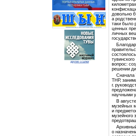
километрах
конфискац
довольно б
а родствен
таки было 
ценных пре
личных вещ
государств
Благодар
правительс
состоялось
тувинского
другие ссылки
вопрос: со
решении ди
Сначала 
ТНР, заним
г. руковод
предложена
научными 
В август
музейных м
и предмето
музейного 
предотвращ
Архивный
о назначен