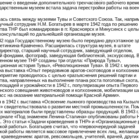
шение о введении дополнительного трехчасового рабочего времен
дарственным музеем встала задача перестройки работы на вое
ась связь между музеями Тувы и Советского Союза. Так, напри
учный сотрудник Н.М. Богатырев в марте 1942 года по решению
тва ТНР был командирован в гг. Красноярск и Минусинск с цел
консультаций по дальнейшей организации музея.
42 года Государственному музею было передано двухэтажное з
етинкина-Кравченко. Расширилась структура музея, в штате
директор, старший научный сотрудник, заведующий отделом,
 фондами, фотограф, заведующая библиотекой, экскурсовод. 
енном музее ТНР созданы три отдела: «Природа Тувы»,
ионная история Тувы», «Революционная Тува». В 1942 г. музее
на выставка «Опыт передовиков аратов-скотоводов и колхозник
приятие проводилось с целью «разъяснения решений партии и
тва, направленных на выполнение плана роста поголовья скота,
лощадей и урожайности в 1942 г., популяризации опыта Первого
нского совещания животноводов и колхозников, мобилизации ш
асс на оказание материальной помощи Красной Армии».
 в 1942 г. выставка «Освоение лыжного производства на Кызыл
» свидетельствовала о развитии местной промышленности. По
х материалов были представлены образцы продукций. В 1943 г.
рнале «Под знаменем Ленина-Сталина» опубликованы работы 
. Это статьи «Задачи краеведения в ТНР» и «Организационные
кой работы». Богатырев считал, что «первоочередной задачей
кой работы является массовое привлечение всех лиц, желающ
 краеведением: аратов, ревсомольцев, учителей, врачей, других