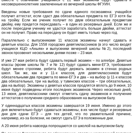
Вместе с обычными учащимися с 22 мая экзамены будут сдавать и
несовершеннолетние заключенные из вечерней школы ФГУИН.
Введены новые требования по сдаче единого госэкзамена: учащийся
получит аттестат, если сдаст два обязательных предмета по ЕГЭ хотя бы
на тройку. Если же ученик получит по двум обязательным предметам
двойку, ему придется пересдавать – в один из резервных дней. Если же и
после пересдачи ученику не удастся заработать больше двойки, аттестат
он не получит. Право на пересдачу он будет иметь только через год.
Параллельно с выпускниками 11 классов экзамены начнут сдавать и
девятые классы. Для 1558 городских девятиклассников (в это число входят
учащиеся КЦО «Аныяк» и выпускники вечерней школы №2), последний
звонок прозвенит несколькими днями позже – 23 мая.
И уже 27 мая ребята будут сдавать первый экзамен – по алгебре. Девятые
классы (кроме школы № 7 и № 12) будут сдавать мини-ЕГЭ, требования
будут менее строгими, ребята будут держать экзамен в стенах родных
школ. Так же, как и у 11-х классов, для девятиклассников будут
обязательными два предмета по мини-ЕГЭ и два – на выбор (у 11-х классов
два обязательных, три на выбор, у тувинских классов – три обязательных,
два на выбор). Экзамены у девятых классов продлятся вплоть до 9 июня, 10
июня будут подведены итоги последних экзаменов. Через несколько дней,
13 июня, девятиклассники смогут отметить сдачу экзаменов и получение
аттестатов о получении среднего образования на выпускном балу.
У одиннадцатых классов экзамены завершатся 19 июня. Именно до этого
дня включительно будут сдаваться экзамены, в их числе будут и резервные
дни для сдачи ЕГЭ – для тех детей, что по уважительной причине,
например, из-за болезни, не смогут сдать ЕГЭ в положенные дни.
А 20 июня ребята навсегда попрощаются со школой на выпускном балу.