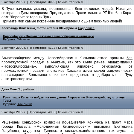
2 октября 2009 г. | Просмотров: 3029 | Комментариев: 0
В Туве началась декада, посвященная Дню пожилых людей. Накануне
ветеранов Тувы поздравил Председатель Правительства РТ Шолбан Кара-
оол: "Дорогие ветераны Тувы!
Примите мои самые искренние поздравления с Днем пожилых людей!
Александр Филатенко, фото Виталия Шайфулина
Подробнее
Новосибирск и Кызыл связаны авиасообщением напрямую
Рубрика:
Общество
2 октября 2009 г. | Просмотров: 4122 | Комментариев: 0
Авиасоообщение между Новосибирском и Кызылом стало прямым,
без
промежуточной посадки в Абакане, как это было ранее
. Авиакомпания
«Новосибирскавиа», выполняющая авиарейс, отказалась от
промежуточной посадки в столице Хакасии из-за малой загруженности
пассажирами. Большинство из них предпочитает добираться в Туву
автотранспортом.
Дина Оюн
Подробнее
Грант мэра Кызыла пойдет на молодежный проект по благоустройству столицы
Тувы
Рубрика:
Экономика
2 октября 2009 г. | Просмотров: 4303 | Комментариев: 0
Решением Конкурсной комиссии победителем Конкурса на грант Мэра
города Кызыла «Молодежный бизнес-проект» признана Екатерина
Голубкова, студентка Тувинского сельскохозяйственного техникума, с