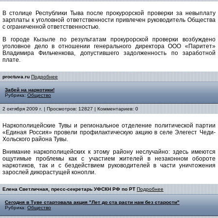
В столице Республики Тыва после прокурорской проверки за невыплату
зарплаты к уголовной ответственности привлечен руководитель Общества
с ограниченной ответственностью.
В городе Кызыле по результатам прокурорской проверки возбуждено
уголовное дело в отношении генерального директора ООО «Паритет»
Владимира Фильченкова, допустившего задолженность по заработной
плате.
proctuva.ru
Подробнее
Забей на наркотики!
Рубрика:
Общество
2 октября 2009 г. | Просмотров: 12827 | Комментариев: 0
Наркополицейские Тувы и региональное отделение политической партии
«Единая Россия» провели профилактическую акцию в селе Элегест Чеди-
Хольского района Тувы.
Внимание наркополицейских к этому району неслучайно: здесь имеются
ощутимые проблемы как с участием жителей в незаконном обороте
наркотиков, так и с бездействием руководителей в части уничтожения
зарослей дикорастущей конопли.
Елена Светличная, пресс-секретарь УФСКН РФ по РТ
Подробнее
Сегодня в Туве стартовала акция "Лет до ста расти нам без старости"
Рубрика:
Общество