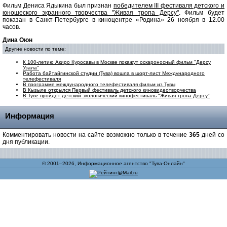
Фильм Дениса Ядыкина был признан
победителем III фестиваля детского и
юношеского экранного творчества "Живая тропа Дерсу"
. Фильм будет
показан в Санкт-Петербурге в киноцентре «Родина» 26 ноября в 12.00
часов.
Дина Оюн
Другие новости по теме:
К 100-летию Акиро Куросавы в Москве покажут оскароносный фильм "Дерсу
Узала"
Работа байтайгинской студии (Тува) вошла в шорт-лист Международного
телефестиваля
В программе международного телефестиваля фильм из Тувы
В Кызыле открылся Первый фестиваль детского киновидеотворчества
В Туве пройдет детский экологический кинофестиваль "Живая тропа Дерсу"
Информация
Комментировать новости на сайте возможно только в течение
365
дней со
дня публикации.
© 2001–2026, Информационное агентство "Тува-Онлайн"