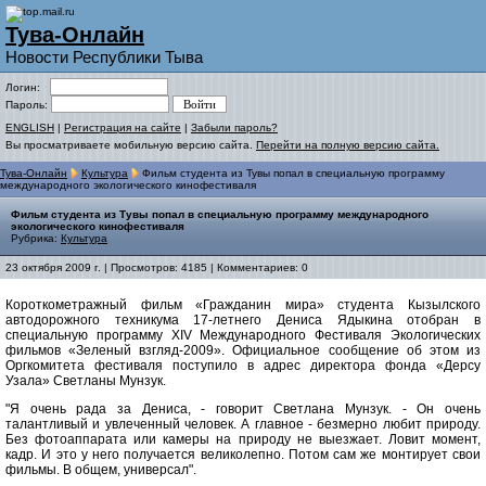
Тува-Онлайн
Новости Республики Тыва
Логин:
Пароль:
ENGLISH
|
Регистрация на сайте
|
Забыли пароль?
Вы просматриваете мобильную версию сайта.
Перейти на полную версию сайта.
Тува-Онлайн
Культура
Фильм студента из Тувы попал в специальную программу
международного экологического кинофестиваля
Фильм студента из Тувы попал в специальную программу международного
экологического кинофестиваля
Рубрика:
Культура
23 октября 2009 г. | Просмотров: 4185 | Комментариев: 0
Короткометражный фильм «Гражданин мира» студента Кызылского
автодорожного техникума 17-летнего Дениса Ядыкина отобран в
специальную программу XIV Международного Фестиваля Экологических
фильмов «Зеленый взгляд-2009». Официальное сообщение об этом из
Оргкомитета фестиваля поступило в адрес директора фонда «Дерсу
Узала» Светланы Мунзук.
"Я очень рада за Дениса, - говорит Светлана Мунзук. - Он очень
талантливый и увлеченный человек. А главное - безмерно любит природу.
Без фотоаппарата или камеры на природу не выезжает. Ловит момент,
кадр. И это у него получается великолепно. Потом сам же монтирует свои
фильмы. В общем, универсал".