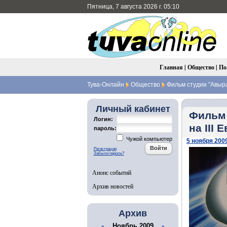
Пятница, 7 августа 2026 г. 05:10
Главная
|
Общество
|
По
Тува-Онлайн
Общество
Фильм студии "Авырал
Личный кабинет
Фильм 
Логин:
на III
пароль:
Чужой компьютер
5 ноября 2009
Регистрация
Забыли пароль?
Анонс событий
Архив новостей
Архив
Ноябрь 2009
«
»