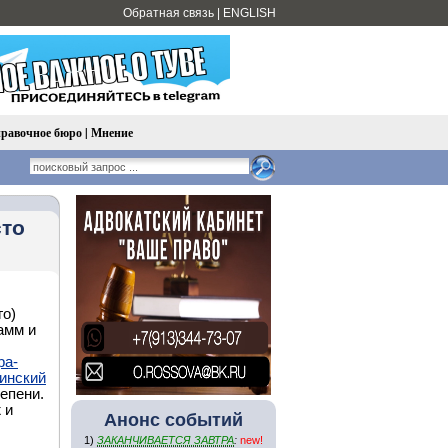
Обратная связь
|
ENGLISH
равочное бюро
|
Мнение
сто
го)
амм и
ра-
инский
епени.
 и
Анонс событий
1)
ЗАКАНЧИВАЕТСЯ ЗАВТРА
:
new!