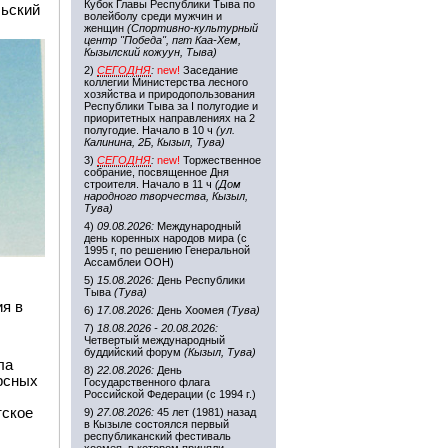
Кубок Главы Республики Тыва по
льский
волейболу среди мужчин и
женщин
(Спортивно-культурный
центр "Победа", пгт Каа-Хем,
Кызылский кожуун, Тыва)
2)
СЕГОДНЯ
:
new!
Заседание
коллегии Министерства лесного
хозяйства и природопользования
Республики Тыва за I полугодие и
приоритетных направлениях на 2
полугодие. Начало в 10 ч
(ул.
Калинина, 2Б, Кызыл, Тува)
3)
СЕГОДНЯ
:
new!
Торжественное
собрание, посвященное Дня
строителя. Начало в 11 ч
(Дом
народного творчества, Кызыл,
Тува)
4)
09.08.2026:
Международный
день коренных народов мира (с
1995 г, по решению Генеральной
Ассамблеи ООН)
,
5)
15.08.2026:
День Республики
Тыва
(Тува)
ия в
6)
17.08.2026:
День Хоомея
(Тува)
7)
18.08.2026 - 20.08.2026:
Четвертый международный
буддийский форум
(Кызыл, Тува)
ла
8)
22.08.2026:
День
рсных
Государственного флага
Российской Федерации (с 1994 г.)
тское
9)
27.08.2026:
45 лет (1981) назад
в Кызыле состоялся первый
республиканский фестиваль