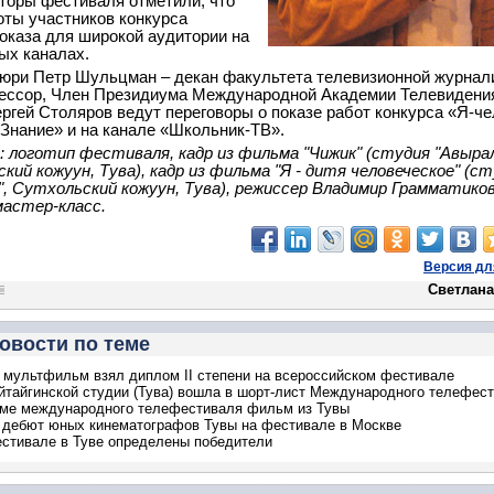
торы фестиваля отметили, что
оты участников конкурса
оказа для широкой аудитории на
ых каналах.
ри Петр Шульцман – декан факультета телевизионной журнал
ессор, Член Президиума Международной Академии Телевидени
ергей Столяров ведут переговоры о показе работ конкурса «Я-ч
«Знание» и на канале «Школьник-ТВ».
 логотип фестиваля, кадр из фильма "Чижик" (студия "Авырал
кий кожуун, Тува), кадр из фильма "Я - дитя человеческое" (с
, Сутхольский кожуун, Тува), режиссер Владимир Грамматико
астер-класс.
Версия дл
Светлана
овости по теме
 мультфильм взял диплом II степени на всероссийском фестивале
йтайгинской студии (Тува) вошла в шорт-лист Международного телефес
мме международного телефестиваля фильм из Тувы
дебют юных кинематографов Тувы на фестивале в Москве
стивале в Туве определены победители