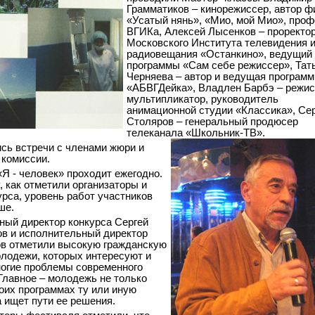
Грамматиков – кинорежиссер, автор 
«Усатый нянь», «Мио, мой Мио», про
ВГИКа, Алексей Лысенков – проректо
Московского Института телевидения 
радиовещания «Останкино», ведущий
программы «Сам себе режиссер», Тат
Черняева – автор и ведущая програм
«АБВГДейка», Владлен Барбэ – режис
мультипликатор, руководитель
анимационной студии «Классика», Се
Столяров – генеральный продюсер
телеканала «Школьник-ТВ».
сь встречи с членами жюри и
 комиссии.
«Я - человек» проходит ежегодно.
, как отметили организаторы и
рса, уровень работ участников
ше.
ный директор конкурса Сергей
в и исполнительный директор
в отметили высокую гражданскую
лодежи, которых интересуют и
огие проблемы современного
Главное – молодежь не только
воих программах ту или иную
а ищет пути ее решения.