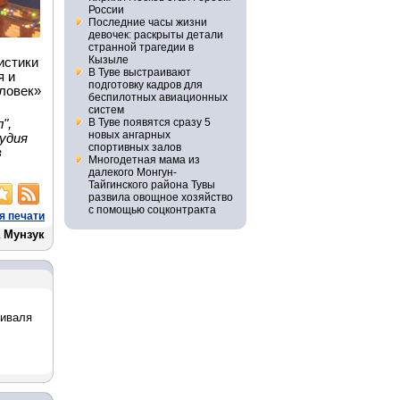
России
Последние часы жизни
девочек: раскрыты детали
странной трагедии в
Кызыле
истики
В Туве выстраивают
я и
подготовку кадров для
еловек»
беспилотных авиационных
систем
В Туве появятся сразу 5
",
новых ангарных
тудия
спортивных залов
в
Многодетная мама из
далекого Монгун-
Тайгинского района Тувы
развила овощное хозяйство
с помощью соцконтракта
я печати
 Мунзук
тиваля