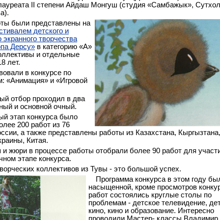
ауреата II степени Айдаш Монгуш (студия «Самбажык», Сутхо
а).
ты были представлены на
стивалем детского и
 экранного творчества
па Дерсу»
в категорию «А»
коллективы и отдельные
8 лет.
вовали в конкурсе по
: «Анимация» и «Игровой
ый отбор проходил в два
чный и основной очный.
ый этап конкурса было
олее 200 работ из 76
оссии, а также представлены работы из Казахстана, Кыргызтана
краины, Китая.
 и жюри в процессе работы отобрали более 90 работ для участ
чном этапе конкурса.
ворческих коллективов из Тувы - это большой успех.
Программа конкурса в этом году бы
насыщенной, кроме просмотров конку
работ состоялись круглые столы по
проблемам - детское телевидение, де
кино, кино и образование. Интересно
проводили Мастер- классы Владимир