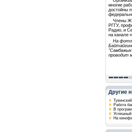
Организа
многие раб
достойны п
федеральн
Члены Жю
РГГУ, проф
Радио, и С
на канале 
На фото:
Байтайгинс
"Самбажык"
проводит м
Другие н
Тувинский
Работа ба
В програ
Успешный 
На кинофе