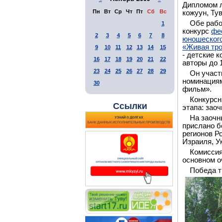
Дипломом л
Пн
Вт
Ср
Чт
Пт
Сб
Вс
кожуун, Тув
Обе рабо
1
конкурс
фе
2
3
4
5
6
7
8
юношеского
«Живая тро
9
10
11
12
13
14
15
- детские 
16
17
18
19
20
21
22
авторы до 1
23
24
25
26
27
28
29
Он участ
номинациям
30
фильм».
Конкурсн
Ссылки
этапа: зао
На заочн
прислано б
регионов Р
Израиля, У
Комиссия
основном о
Победа т