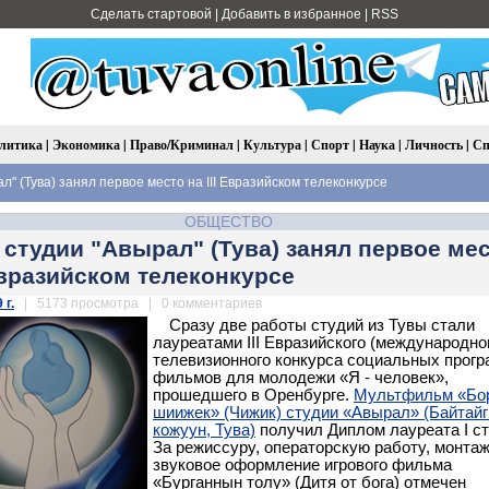
Сделать стартовой
|
Добавить в избранное
|
RSS
литика
|
Экономика
|
Право/Криминал
|
Культура
|
Спорт
|
Наука
|
Личность
|
Сп
" (Тува) занял первое место на III Евразийском телеконкурсе
ОБЩЕСТВО
студии "Авырал" (Тува) занял первое ме
 Евразийском телеконкурсе
 г.
| 5173 просмотра | 0 комментариев
Сразу две работы студий из Тувы стали
лауреатами III Евразийского (международно
телевизионного конкурса социальных прогр
фильмов для молодежи «Я - человек»,
прошедшего в Оренбурге.
Мультфильм «Бо
шиижек» (Чижик) студии «Авырал» (Байтайг
кожуун, Тува)
получил Диплом лауреата I ст
За режиссуру, операторскую работу, монтаж
звуковое оформление игрового фильма
«Бурганнын толу» (Дитя от бога) отмечен