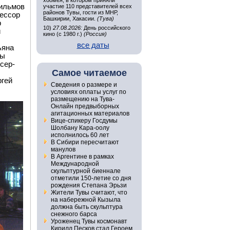
хоомея, в котором приняли
фильмов
участие 110 представителей всех
районов Тувы, гости из МНР,
фессор
Башкирии, Хакасии.
(Тува)
р
10)
27.08.2026:
День российского
и
кино (с 1980 г.)
(Россия)
все даты
ьяна
мы
сер-
Самое читаемое
ргей
Сведения о размере и
условиях оплаты услуг по
размещению на Тува-
Онлайн предвыборных
агитационных материалов
Вице-спикеру Госдумы
Шолбану Кара-оолу
исполнилось 60 лет
В Сибири пересчитают
манулов
В Аргентине в рамках
Международной
скульптурной биеннале
отметили 150-летие со дня
рождения Степана Эрьзи
Жители Тувы считают, что
на набережной Кызыла
должна быть скульптура
снежного барса
Уроженец Тувы космонавт
Кирилл Песков стал Героем