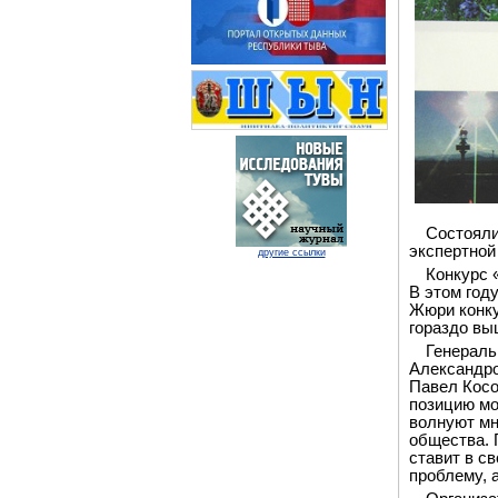
Состояли
экспертной
другие ссылки
Конкурс 
В этом году
Жюри конку
гораздо вы
Генераль
Александро
Павел Косо
позицию мо
волнуют мн
общества. 
ставит в с
проблему, 