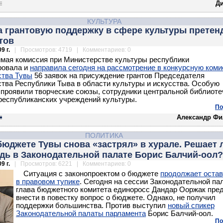
Д
КУЛЬТУРА
а грантовую поддержку в сфере культуры претен
тов
9 г.
| Просмотров: 4719 | Комментариев: 0
мая комиссия при Министерстве культуры республики
ровала и
направила сегодня на рассмотрение в конкурсную ком
ства Тувы
56 заявок на присуждение грантов Председателя
тва Республики Тыва в области культуры и искусства. Особую
 проявили творческие союзы, сотрудники центральной библиоте
республиканских учреждений культуры.
По
Александр Фи
ПОЛИТИКА
бюджете Тувы снова «застрял» в хурале. Решает 
дь в Законодательной палате Борис Балчий-оол?
9 г.
| Просмотров: 6221 | Комментариев: 0
Ситуация с законопроектом о бюджете
продолжает остав
в правовом тупике
. Сегодня на сессии Законодательной па
глава бюджетного комитета единоросс Дандар Ооржак пре
внести в повестку вопрос о бюджете. Однако, не получил
поддержки большинства. Против выступил
новый спикер
Законодательной палаты парламента
Борис Балчий-оол.
По