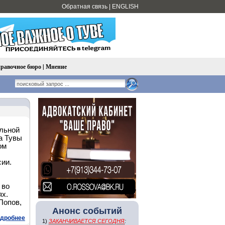
Обратная связь
|
ENGLISH
равочное бюро
|
Мнение
льной
а Тувы
ом
сии.
 во
ях.
Попов,
Анонс событий
дробнее
1)
ЗАКАНЧИВАЕТСЯ СЕГОДНЯ
: