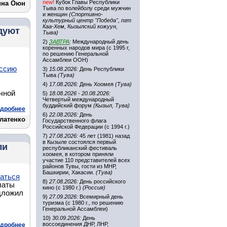
new!
Кубок Главы Республики
ина Оюн
Тыва по волейболу среди мужчин
и женщин
(Спортивно-
культурный центр "Победа", пгт
Каа-Хем, Кызылский кожуун,
дуют
Тыва)
2)
ЗАВТРА
:
Международный день
коренных народов мира (с 1995 г,
по решению Генеральной
Ассамблеи ООН)
иссию
3)
15.08.2026:
День Республики
Тыва
(Тува)
4)
17.08.2026:
День Хоомея
(Тува)
чной
5)
18.08.2026 - 20.08.2026:
Четвертый международный
буддийский форум
(Кызыл, Тува)
дробнее
6)
22.08.2026:
День
латенко
Государственного флага
Российской Федерации (с 1994 г.)
7)
27.08.2026:
45 лет (1981) назад
в Кызыле состоялся первый
ли
республиканский фестиваль
хоомея, в котором приняли
участие 110 представителей всех
районов Тувы, гости из МНР,
Башкирии, Хакасии.
(Тува)
аться
8)
27.08.2026:
День российского
латы
кино (с 1980 г.)
(Россия)
дложил
9)
27.09.2026:
Всемирный день
туризма (с 1980 г., по решению
Генеральной Ассамблеи)
10)
30.09.2026:
День
воссоединения ДНР, ЛНР,
дробнее