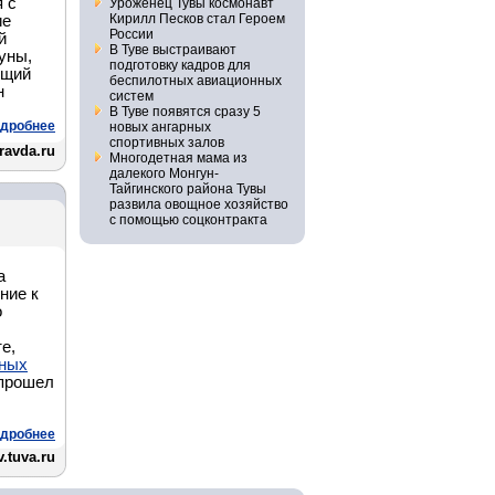
 с
Уроженец Тувы космонавт
Кирилл Песков стал Героем
ие
России
й
В Туве выстраивают
уны,
подготовку кадров для
ущий
беспилотных авиационных
н
систем
В Туве появятся сразу 5
дробнее
новых ангарных
спортивных залов
ravda.ru
Многодетная мама из
далекого Монгун-
Тайгинского района Тувы
развила овощное хозяйство
с помощью соцконтракта
а
ние к
о
е,
нных
прошел
дробнее
.tuva.ru