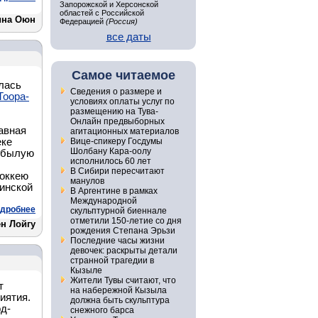
Запорожской и Херсонской
областей с Российской
ина Оюн
Федерацией
(Россия)
все даты
Самое читаемое
лась
Сведения о размере и
Тоора-
условиях оплаты услуг по
размещению на Тува-
Онлайн предвыборных
авная
агитационных материалов
еке
Вице-спикеру Госдумы
Шолбану Кара-оолу
ь былую
исполнилось 60 лет
В Сибири пересчитают
хоккею
манулов
инской
В Аргентине в рамках
Международной
дробнее
скульптурной биеннале
отметили 150-летие со дня
н Лойгу
рождения Степана Эрьзи
Последние часы жизни
девочек: раскрыты детали
странной трагедии в
Кызыле
Жители Тувы считают, что
т
на набережной Кызыла
иятия.
должна быть скульптура
од­
снежного барса