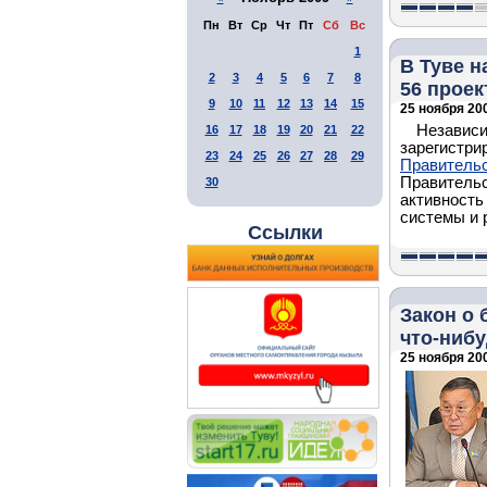
Пн
Вт
Ср
Чт
Пт
Сб
Вс
1
В Туве н
2
3
4
5
6
7
8
56 проек
9
10
11
12
13
14
15
25 ноября 200
Независи
16
17
18
19
20
21
22
зарегистри
23
24
25
26
27
28
29
Правитель
Правительс
30
активность
системы и 
Ссылки
Закон о 
что-нибу
25 ноября 200