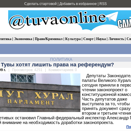
Сделать стартовой
|
Добавить в избранное
|
RSS
литика
|
Экономика
|
Право/Криминал
|
Культура
|
Спорт
|
Наука
|
Личность
|
Сп
ПОЛИТИКА
 Тувы хотят лишить права на референдум?
9 г.
| Просмотров: 4251 | Комментариев: 0
Депутаты Законодате
палаты Великого Хурал
сегодня приняли в перв
чтении законопроект о
конституционной комис
Часть депутатов даже
выступила за то, чтобы
принять документ сразу
втором и третьем чтени
тивых остановил Главный федеральный инспектор Александр 
 внимание на необходимость доработки законопроекта.
По