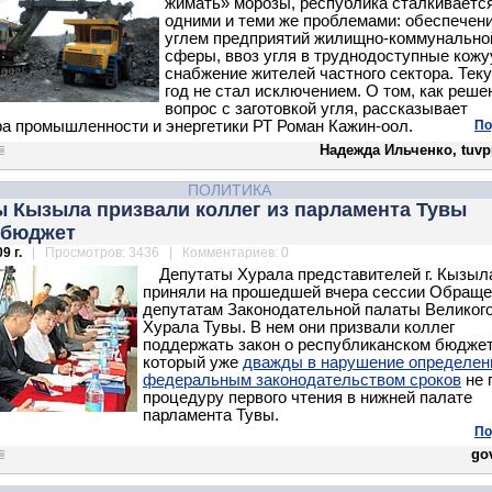
жимать» морозы, республика сталкивается
одними и теми же проблемами: обеспечен
углем предприятий жилищно-коммунально
сферы, ввоз угля в труднодоступные кожу
снабжение жителей частного сектора. Тек
год не стал исключением. О том, как реше
вопрос с за­готовкой угля, рассказывает
а промышленности и энергетики РТ Роман Кажин-оол.
По
Надежда Ильченко, tuvp
ПОЛИТИКА
ы Кызыла призвали коллег из парламента Тувы
 бюджет
9 г.
| Просмотров: 3436 | Комментариев: 0
Депутаты Хурала представителей г. Кызыл
приняли на прошедшей вчера сессии Обраще
депутатам Законодательной палаты Великог
Хурала Тувы. В нем они призвали коллег
поддержать закон о республиканском бюджет
который уже
дважды в нарушение определе
федеральным законодательством сроков
не 
процедуру первого чтения в нижней палате
парламента Тувы.
По
gov