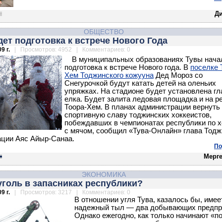
Д
ОБЩЕСТВО
дет подготовка к встрече Нового Года
9 г.
| Просмотров: 4952 | Комментариев: 0
В муниципальных образованиях Тувы нача
подготовка к встрече Нового года. В
поселке 
Хем Тоджинского кожууна
Дед Мороз со
Снегурочкой будут катать детей на оленьих
упряжках. На стадионе будет установлена гл
елка. Будет залита ледовая площадка и на р
Тоора-Хем. В планах администрации вернут
спортивную славу тоджинских хоккеистов,
побеждавших в чемпионатах республики по 
с мячом, сообщил «Тува-Онлайн» глава Тодж
ции Аяс Айыр-Санаа.
По
Мерге
ЭКОНОМИКА
уголь в запасниках республики?
9 г.
| Просмотров: 3217 | Комментариев: 0
В отношении угля Тува, казалось бы, имее
надежный тыл — два добывающих предпр
Однако ежегодно, как только начинают «п