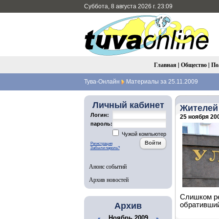
Суббота, 8 августа 2026 г. 23:09
Главная
|
Общество
|
По
Тува-Онлайн
Материалы за 25.11.2009
Личный кабинет
Жителей
Логин:
25 ноября 200
пароль:
Чужой компьютер
Регистрация
Забыли пароль?
Анонс событий
Архив новостей
Слишком ре
Архив
обративший
Ноябрь 2009
«
»