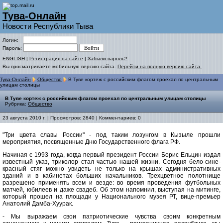
Тува-Онлайн
Новости Республики Тыва
Логин:
Пароль:
ENGLISH
|
Регистрация на сайте
|
Забыли пароль?
Вы просматриваете мобильную версию сайта.
Перейти на полную версию сайта.
Тува-Онлайн
Общество
В Туве кортеж с российским флагом проехал по центральным
улицам столицы
В Туве кортеж с российским флагом проехал по центральным улицам столицы
Рубрика:
Общество
23 августа 2010 г. | Просмотров: 2840 | Комментариев: 0
"Три цвета славы России" - под таким лозунгом в Кызыле прошли
мероприятия, посвященные Дню Государственного флага РФ.
Начиная с 1993 года, когда первый президент России Борис Ельцин издал
известный указ, триколор стал частью нашей жизни. Сегодня бело-сине-
красный стяг можно увидеть не только на крышах административных
зданий и в кабинетах больших начальников. Трехцветное полотнище
разрешено применять всем и везде: во время проведения футбольных
матчей, юбилеев и даже свадеб. Об этом напомнил, выступая на митинге,
который прошел на площади у Национального музея РТ, вице-премьер
Анатолий Дамба-Хуурак.
- Мы выражаем свои патриотические чувства своим конкретным