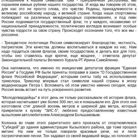
отношением к нашим символам. Тува - приграничная республика, мы
охраняем южные рубежи нашего государства. И когда мы говорим об этом,
для нас это не просто слова, это чувство Родины, принадлежности к
великому российскому народу, к великой стране. Когда наши спортсмены
побеждают на различных международных соревнованиях, и под гимн
России поднимается государственный флаг, то у каждого, независимо от
национальной принадлежности, политических взглядов возникают особые
чувства гордости за свою страну. Происходит осознание того, что все мы -
россияне.
- Трехцветное полотнище России символизирует благородство, честность,
патриотизм. Эти качества должны воспитываться в каждом из нас. Нам
надо гордиться своим флагом, своим государством, и делать все для того,
чтобы оно ставилось еще крепче, еще мощнее, - отметила депутат
Законодательной палаты Великого Хурала РТ Ирина Самойленко.
Она напомнила, что именно по инициативе депутатов фракции "Единая
Россия" в Госдуме РФ были приняты поправки в закон "О Государственном
флаге Российской Федерации", которыми сняты табу на использование
триколора. Триколор впервые стал символом нашей страны в эпоху
модернизации Петра I. Вспомнить об этом уместно именно сегодня, когда
Россия вновь встает на путь ускоренного развития.
"Молодогвардейцы" в этот день не только рассказывали об истории флага,
которая насчитывает уже более 300 лет, но и показывали его. Для этого они
изготовили стяг длиной восемь метров и шириной два метра, который
прикрепили к кузову "ЗИС-5", любезно предоставленному известным
кызылским автолюбителем Александром Большаковым.
Колонна во главе этого раритетного авто проехала от спорткомплекса
"Субедей" до здания администрации Кызылского района, где тоже прошел
митинг. На нем не только говорили красивые речи, но и пели
патриотические песни. Тон задавал со своей видавшей виды, но голосистой