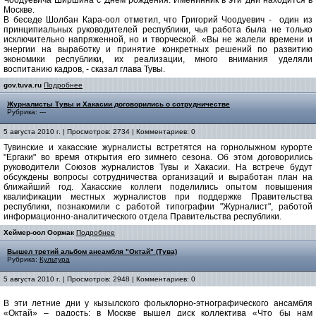
Чоодуевича Ширшина с Днем рождения. Именинник в эти дни находится в
Москве.
В беседе Шолбан Кара-оол отметил, что Григорий Чоодуевич - один из
принципиальных руководителей республики, чья работа была не только
исключительно напряженной, но и творческой. «Вы не жалели времени и
энергии на выработку и принятие конкретных решений по развитию
экономики республики, их реализации, много внимания уделяли
воспитанию кадров, - сказал глава Тувы.
gov.tuva.ru
Подробнее
Журналисты Тувы и Хакасии договорились о сотрудничестве
Рубрика: ---
5 августа 2010 г. | Просмотров: 2734 | Комментариев: 0
Тувинские и хакасские журналисты встретятся на горнолыжном курорте
"Ергаки" во время открытия его зимнего сезона. Об этом договорились
руководители Союзов журналистов Тувы и Хакасии. На встрече будут
обсуждены вопросы сотрудничества организаций и выработан план на
ближайший год. Хакасские коллеги поделились опытом повышения
квалификации местных журналистов при поддержке Правительства
республики, познакомили с работой типографии "Журналист", работой
информационно-аналитического отдела Правительства республики.
Хеймер-оол Ооржак
Подробнее
Вышел третий альбом ансамбля "Октай" (Тува)
Рубрика:
Культура
5 августа 2010 г. | Просмотров: 2948 | Комментариев: 0
В эти летние дни у кызылского фольклорно-этнографического ансамбля
«Октай» – радость: в Москве вышел диск коллектива «Что бы нам