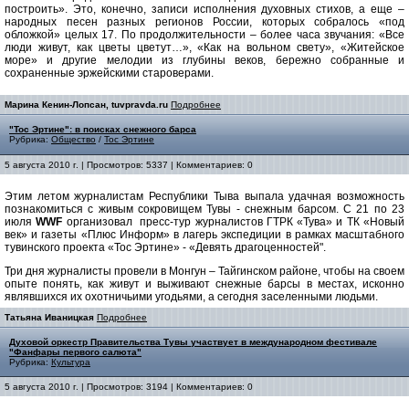
построить». Это, конечно, записи исполнения духовных стихов, а еще –
народных песен разных регионов России, которых собралось «под
обложкой» целых 17. По продолжительности – более часа звучания: «Все
люди живут, как цветы цветут…», «Как на вольном свету», «Житейское
море» и другие мелодии из глубины веков, бережно собранные и
сохраненные эржейскими староверами.
Марина Кенин-Лопсан, tuvpravda.ru
Подробнее
"Тос Эртине": в поисках снежного барса
Рубрика:
Общество
/
Тос Эртине
5 августа 2010 г. | Просмотров: 5337 | Комментариев: 0
Этим летом журналистам Республики Тыва выпала удачная возможность
познакомиться с живым сокровищем Тувы - снежным барсом. С 21 по 23
июля
WWF
организовал пресс-тур журналистов ГТРК «Тува» и ТК «Новый
век» и газеты «Плюс Информ» в лагерь экспедиции в рамках масштабного
тувинского проекта «Тос Эртине» - «Девять драгоценностей".
Три дня журналисты провели в Монгун – Тайгинском районе, чтобы на своем
опыте понять, как живут и выживают снежные барсы в местах, исконно
являвшихся их охотничьими угодьями, а сегодня заселенными людьми.
Татьяна Иваницкая
Подробнее
Духовой оркестр Правительства Тувы участвует в международном фестивале
"Фанфары первого салюта"
Рубрика:
Культура
5 августа 2010 г. | Просмотров: 3194 | Комментариев: 0