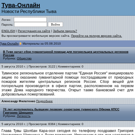
Тува-Онлайн
Новости Республики Тыва
Логин:
Пароль:
ENGLISH
|
Регистрация на сайте
|
Забыли пароль?
Вы просматриваете мобильную версию сайта.
Перейти на полную версию сайта.
Тува-Онлайн
Материалы за 05.08.2010
В Туве начат сбор гуманитарной помощи для погорельцев центральных регионов
России
Рубрика:
Общество
5 августа 2010 г. | Просмотров: 3122 | Комментариев: 0
Тувинское региональное отделение партии "Единая Россия" инициировало
акцию по оказанию гуманитарной помощи пострадавшим от природных
пожаров жителям центральных регионов России. Сбор вещей для
погорельцев производится в офисе партии, расположенном на первом
этаже Дома народного творчества. Открыт также банковский счет для
добровольных пожертвований.
Александр Филатенко
Подробнее
76 лет исполнилось бывшему первому секретарю тувинского Обкома КПСС
Григорию Ширшину
Рубрика:
Личность
5 августа 2010 г. | Просмотров: 8384 | Комментариев: 0
Глава Тувы Шолбан Кара-оол сегодня по телефону поздравил Григория