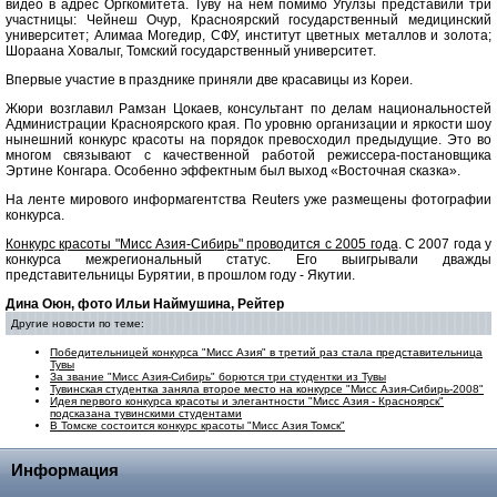
видео в адрес Оргкомитета. Туву на нем помимо Угулзы представили три
участницы: Чейнеш Очур, Красноярский государственный медицинский
университет; Алимаа Могедир, СФУ, институт цветных металлов и золота;
Шораана Ховалыг, Томский государственный университет.
Впервые участие в празднике приняли две красавицы из Кореи.
Жюри возглавил Рамзан Цокаев, консультант по делам национальностей
Администрации Красноярского края. По уровню организации и яркости шоу
нынешний конкурс красоты на порядок превосходил предыдущие. Это во
многом связывают с качественной работой режиссера-постановщика
Эртине Конгара. Особенно эффектным был выход «Восточная сказка».
На ленте мирового информагентства Reuters уже размещены фотографии
конкурса.
Конкурс красоты "Мисс Азия-Сибирь" проводится с 2005 года
. С 2007 года у
конкурса межрегиональный статус. Его выигрывали дважды
представительницы Бурятии, в прошлом году - Якутии.
Дина Оюн, фото Ильи Наймушина, Рейтер
Другие новости по теме:
Победительницей конкурса "Мисс Азия" в третий раз стала представительница
Тувы
За звание "Мисс Азия-Сибирь" борются три студентки из Тувы
Тувинская студентка заняла второе место на конкурсе "Мисс Азия-Сибирь-2008"
Идея первого конкурса красоты и элегантности "Мисс Азия - Красноярск"
подсказана тувинскими студентами
В Томске состоится конкурс красоты "Мисс Азия Томск"
Информация