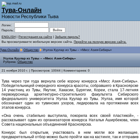
Тува-Онлайн
Новости Республики Тыва
Логин:
Пароль:
ENGLISH
|
Регистрация на сайте
|
Забыли пароль?
Вы просматриваете мобильную версию сайта.
Перейти на полную версию сайта.
Тува-Онлайн
Общество
Угулза Куулар из Тувы – «Мисс Азия-Сибирь»
Угулза Куулар из Тувы – «Мисс Азия-Сибирь»
Рубрика:
Общество
21 ноября 2010 г. | Просмотров: 10044 | Комментариев: 0
Тува через три года вернула себе корону конкурса «Мисс Азия-Сибирь».
Победительницей очередного конкурса красоты, собравшего в Красноярске
14 участниц из Тувы, Якутии, Хакасии, Бурятии, Кореи, стала 17-летняя
первокурсница архитектурно-строительного факультета Сибирского
федерального университета Угулза Куулар из Тувы. Угулза, имя которой
обозначает один из тувинских узоров, лидировала на протяжении всех
этапов конкурса.
«Она очень стабильно выступила, покорила всех своей пластикой», -
рассказывает один из организаторов конкурса Наталья Аширбекова, член
Совета национальных объединений Красноярска.
Конкурс был открытым, участвовать в нем могли все желающие,
предварительный отбор можно было пройти как на кастинге, так и отправив