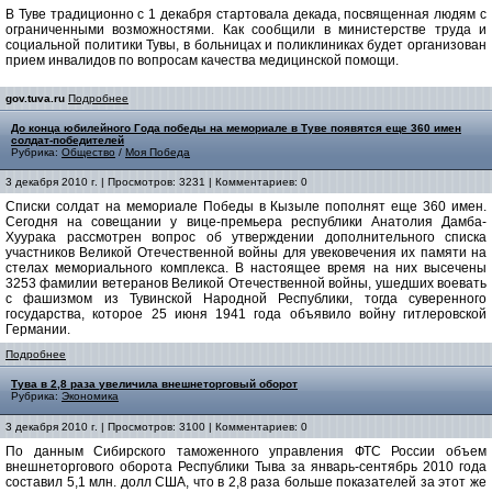
В Туве традиционно с 1 декабря стартовала декада, посвященная людям с
ограниченными возможностями. Как сообщили в министерстве труда и
социальной политики Тувы, в больницах и поликлиниках будет организован
прием инвалидов по вопросам качества медицинской помощи.
gov.tuva.ru
Подробнее
До конца юбилейного Года победы на мемориале в Туве появятся еще 360 имен
солдат-победителей
Рубрика:
Общество
/
Моя Победа
3 декабря 2010 г. | Просмотров: 3231 | Комментариев: 0
Списки солдат на мемориале Победы в Кызыле пополнят еще 360 имен.
Сегодня на совещании у вице-премьера республики Анатолия Дамба-
Хуурака рассмотрен вопрос об утверждении дополнительного списка
участников Великой Отечественной войны для увековечения их памяти на
стелах мемориального комплекса. В настоящее время на них высечены
3253 фамилии ветеранов Великой Отечественной войны, ушедших воевать
с фашизмом из Тувинской Народной Республики, тогда суверенного
государства, которое 25 июня 1941 года объявило войну гитлеровской
Германии.
Подробнее
Тува в 2,8 раза увеличила внешнеторговый оборот
Рубрика:
Экономика
3 декабря 2010 г. | Просмотров: 3100 | Комментариев: 0
По данным Сибирского таможенного управления ФТС России объем
внешнеторгового оборота Республики Тыва за январь-сентябрь 2010 года
составил 5,1 млн. долл США, что в 2,8 раза больше показателей за этот же