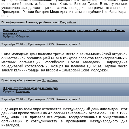
полномочий вновь избран глава Кызыла Виктор Тунев. В выступлениях
участников съезда часто цитировались последние программные заявления
Президента России Дмитрия Медведева и главы республики Шолбана Кара-
оола.
По информации Александра Филатенко
Подробнее
Союз Молодежи Тувы занял третье место в конкурсе проектов Российского Союза
молодежи
Рубрика:
Общество
3 декабря 2010 г. | Просмотров: 4955 | Комментариев: 0
Союз молодежи Тувы поделил третье место с Ханты-Мансийской окружной
общественной организацией РСМ в конкурсе проектов территориальных и
местных организаций Российского Союза Молодежи. Награждение
победителей состоялось 25 ноября на пленуме ЦК РСМ. Первое место
заняли калининградцы, на втором – Самарский Союз Молодежи.
Пресс-служба организации
Подробнее
В Туве стартовала декада инвалидов
Рубрика:
Общество
3 декабря 2010 г. | Просмотров: 3053 | Комментариев: 0
3 декабря во всем мире отмечается Международный день инвалидов. Этот
день был провозглашен на 47 сессии Генеральной Ассамблеи ООН в 1992
году, когда ООН призвала все страны, государственные и общественные
организации к сотрудничеству в проведении Международного дня
инвалидов.