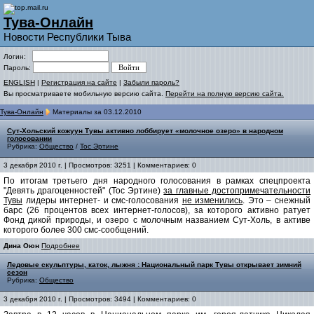
Тува-Онлайн
Новости Республики Тыва
Логин:
Пароль:
ENGLISH
|
Регистрация на сайте
|
Забыли пароль?
Вы просматриваете мобильную версию сайта.
Перейти на полную версию сайта.
Тува-Онлайн
Материалы за 03.12.2010
Сут-Хольский кожуун Тувы активно лоббирует «молочное озеро» в народном
голосовании
Рубрика:
Общество
/
Тос Эртине
3 декабря 2010 г. | Просмотров: 3251 | Комментариев: 0
По итогам третьего дня народного голосования в рамках
спецпроекта
"Девять драгоценностей" (Тос Эртине)
за главные достопримечательности
Тувы
лидеры интернет- и смс-голосования
не изменились
. Это – снежный
барс (26 процентов всех интернет-голосов), за которого активно ратует
Фонд дикой природы, и озеро с молочным названием Сут-Холь, в активе
которого более 300 смс-сообщений.
Дина Оюн
Подробнее
Ледовые скульптуры, каток, лыжня : Национальный парк Тувы открывает зимний
сезон
Рубрика:
Общество
3 декабря 2010 г. | Просмотров: 3494 | Комментариев: 0