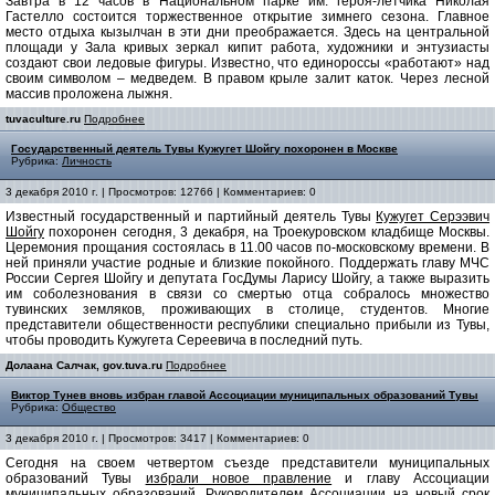
Завтра в 12 часов в Национальном парке им. героя-летчика Николая
Гастелло состоится торжественное открытие зимнего сезона. Главное
место отдыха кызылчан в эти дни преображается. Здесь на центральной
площади у Зала кривых зеркал кипит работа, художники и энтузиасты
создают свои ледовые фигуры. Известно, что единороссы «работают» над
своим символом – медведем. В правом крыле залит каток. Через лесной
массив проложена лыжня.
tuvaculture.ru
Подробнее
Государственный деятель Тувы Кужугет Шойгу похоронен в Москве
Рубрика:
Личность
3 декабря 2010 г. | Просмотров: 12766 | Комментариев: 0
Известный государственный и партийный деятель Тувы
Кужугет Серээвич
Шойгу
похоронен сегодня, 3 декабря, на Троекуровском кладбище Москвы.
Церемония прощания состоялась в 11.00 часов по-московскому времени. В
ней приняли участие родные и близкие покойного. Поддержать главу МЧС
России Сергея Шойгу и депутата ГосДумы Ларису Шойгу, а также выразить
им соболезнования в связи со смертью отца собралось множество
тувинских земляков, проживающих в столице, студентов. Многие
представители общественности республики специально прибыли из Тувы,
чтобы проводить Кужугета Сереевича в последний путь.
Долаана Салчак, gov.tuva.ru
Подробнее
Виктор Тунев вновь избран главой Ассоциации муниципальных образований Тувы
Рубрика:
Общество
3 декабря 2010 г. | Просмотров: 3417 | Комментариев: 0
Сегодня на своем четвертом съезде представители муниципальных
образований Тувы
избрали новое правление
и главу Ассоциации
муниципальных образований. Руководителем Ассоциации на новый срок