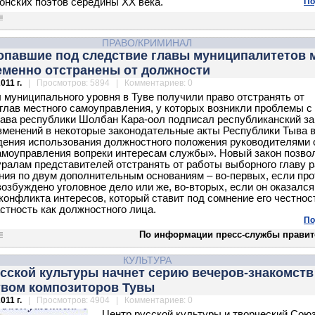
понских поэтов середины XX века.
По
ПРАВО/КРИМИНАЛ
попавшие под следствие главы муниципалитетов 
еменно отстранены от должности
011 г.
| Просмотров: 5894 | Комментариев: 0
 муниципального уровня в Туве получили право отстранять от
глав местного самоуправления, у которых возникли проблемы с
лава республики Шолбан Кара-оол подписал республиканский з
зменений в некоторые законодательные акты Республики Тыва 
ения использования должностного положения руководителями 
амоуправления вопреки интересам службы». Новый закон позво
ралам представителей отстранять от работы выборного главу 
ния по двум дополнительным основаниям – во-первых, если про
возбуждено уголовное дело или же, во-вторых, если он оказался
конфликта интересов, который ставит под сомнение его честнос
стность как должностного лица.
По
По информации пресс-службы правит
КУЛЬТУРА
сской культуры начнет серию вечеров-знакомств
твом композиторов Тувы
011 г.
| Просмотров: 4904 | Комментариев: 0
Центр русской культуры и творческий Сою