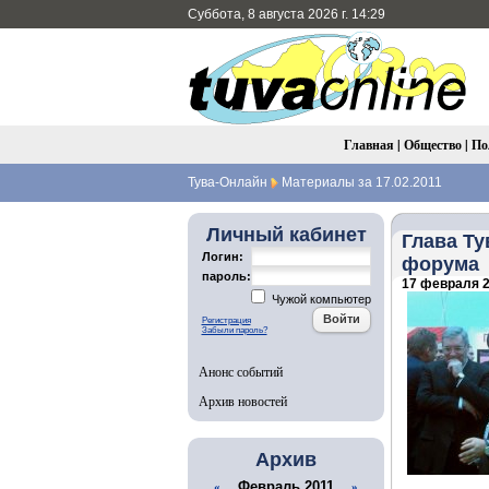
Суббота, 8 августа 2026 г. 14:29
Главная
|
Общество
|
По
Тува-Онлайн
Материалы за 17.02.2011
Личный кабинет
Глава Ту
Логин:
форума
пароль:
17 февраля 2
Чужой компьютер
Регистрация
Забыли пароль?
Анонс событий
Архив новостей
Архив
Февраль 2011
«
»