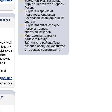
дробнее
Уроженец Тувы космонавт
Кирилл Песков стал Героем
России
В Туве выстраивают
подготовку кадров для
беспилотных авиационных
могут
систем
В Туве появятся сразу 5
новых ангарных
спортивных залов
Многодетная мама из
далекого Монгун-
акон «О
Тайгинского района Тувы
в целях
развила овощное хозяйство
с помощью соцконтракта
органов
ляет
района
тив
ть и
дробнее
ельства
 с
з