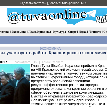
Сделать стартовой
|
Добавить в избранное
|
RSS
литика
|
Экономика
|
Право/Криминал
|
Культура
|
Спорт
|
Наука
|
Личность
|
Сп
ЭКОНОМИКА
вы участвует в работе Красноярского экономиче
011 г.
| Просмотров: 6115 | Комментариев: 5
Глава Тувы Шолбан Кара-оол прибыл в Крас
на VIII Красноярский экономический форум. 
премьер участвует в торжественном открыти
выставки "Эффективный город", которая при
представить российский потенциал
ресурсоэффективного развития городов,
продемонстрировать конкретные решения в э
сфере, обеспечить деловые коммуникации.
Выставку открывает губернатор Красноярско
Лев Кузнецов. В ее рамках организованы
тематические секции: энергоэффективные и