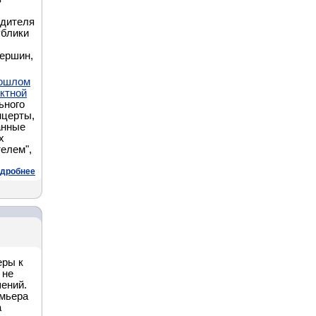
одителя
ублики
вершин,
рошлом
ектной
ьного
нцерты,
анные
х
телем",
дробнее
еры к
 не
ений.
емьера
а