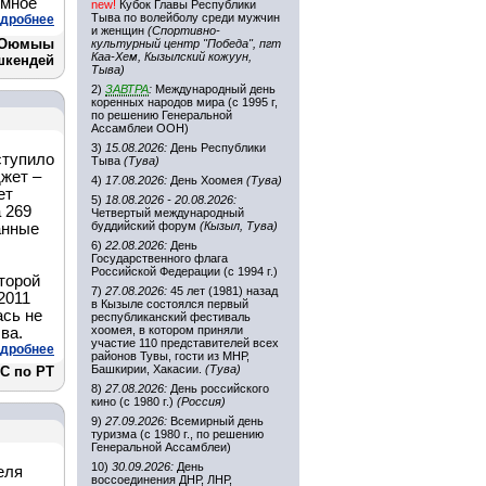
умное
new!
Кубок Главы Республики
Тыва по волейболу среди мужчин
дробнее
и женщин
(Спортивно-
о Оюмыы
культурный центр "Победа", пгт
Каа-Хем, Кызылский кожуун,
шкендей
Тыва)
2)
ЗАВТРА
:
Международный день
коренных народов мира (с 1995 г,
по решению Генеральной
Ассамблеи ООН)
3)
15.08.2026:
День Республики
ступило
Тыва
(Тува)
джет –
4)
17.08.2026:
День Хоомея
(Тува)
ет
5)
18.08.2026 - 20.08.2026:
а 269
Четвертый международный
буддийский форум
(Кызыл, Тува)
анные
6)
22.08.2026:
День
Государственного флага
Российской Федерации (с 1994 г.)
торой
7)
27.08.2026:
45 лет (1981) назад
2011
в Кызыле состоялся первый
ась не
республиканский фестиваль
хоомея, в котором приняли
ва.
участие 110 представителей всех
дробнее
районов Тувы, гости из МНР,
Башкирии, Хакасии.
(Тува)
С по РТ
8)
27.08.2026:
День российского
кино (с 1980 г.)
(Россия)
9)
27.09.2026:
Всемирный день
туризма (с 1980 г., по решению
Генеральной Ассамблеи)
10)
30.09.2026:
День
еля
воссоединения ДНР, ЛНР,