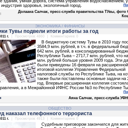
е здания, умная дорога, система управления водоснабжением, 
 индустрия здоровья, экологичный город.
По
Долаана Салчак, пресс-служба правительства ТУвы, фот
Ко
ЭКОНОМИКА
/
ФИНАНСЫ
ки Тувы подвели итоги работы за год
011 г.
| Просмотров: 4860 | Комментариев: 0
В бюджетную систему Тувы в 2010 году по
3584,9 млн. рублей, в т.ч. в федеральный бю
642 млн. рублей, в консолидированный бюдж
Республики Тыва – 2717,7 млн. рублей, что н
млн. рублей больше уровня 2009 года. Эти д
были приведены 16 февраля на расширенной
итоговой коллегии Управления Федеральной
налоговой службы по Республике Тыва, на ко
также были поставлены основные задачи на 
год. Впервые расширенная коллегия состоял
правления, а в Межрайонной ИФНС России №3 по Республике Ты
По
Аяна Салчак, пресс-служба УФН
ОБЩЕСТВО
уд наказал телефонного террориста
011 г.
| Просмотров: 4913 | Комментариев: 0
Судебным приговором закончился для жит