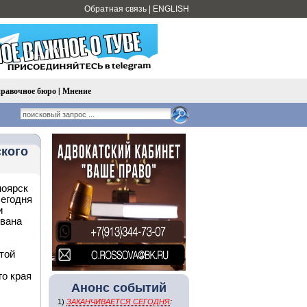
Обратная связь
|
ENGLISH
равочное бюро
|
Мнение
ского
ноярск
Сегодня
и
звана
той
го края
Анонс событий
1)
ЗАКАНЧИВАЕТСЯ СЕГОДНЯ
: