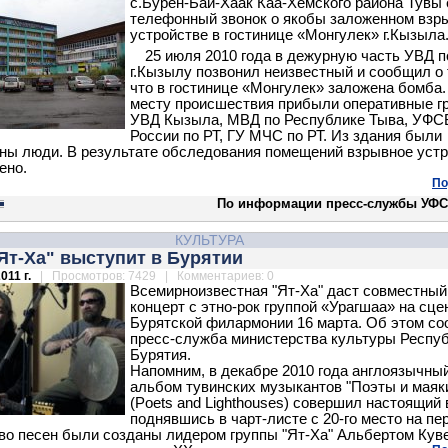
с.Бурен-Бай-Хаак Каа-Хемского района Тувы 
телефонный звонок о якобы заложенном взр
устройстве в гостинице «Монгулек» г.Кызыла
25 июля 2010 года в дежурную часть УВД п
г.Кызылу позвонил неизвестный и сообщил о 
что в гостинице «Монгулек» заложена бомба.
месту происшествия прибыли оперативные г
УВД Кызыла, МВД по Республике Тыва, УФС
России по РТ, ГУ МЧС по РТ. Из здания были
ны люди. В результате обследования помещений взрывное уст
ено.
По
По информации пресс-службы УФС
КУЛЬТУРА
Ят-Ха" выступит в Бурятии
011 г.
| Просмотров: 7429 | Комментариев: 0
Всемирноизвестная "Ят-Ха" даст совместный
концерт с этно-рок группой «Урагшаа» на сце
Бурятской филармонии 16 марта. Об этом с
пресс-служба министерства культуры Респу
Бурятия.
Напомним, в декабре 2010 года англоязычны
альбом тувинских музыкантов "Поэты и маяк
(Poets and Lighthouses) совершил настоящий 
поднявшись в чарт-листе с 20-го место на пе
о песен были созданы лидером группы "Ят-Ха" Альбертом Кув