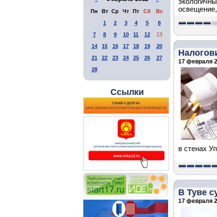
экологичны
освещение,
Пн
Вт
Ср
Чт
Пт
Сб
Вс
1
2
3
4
5
6
7
8
9
10
11
12
13
14
15
16
17
18
19
20
Налогови
21
22
23
24
25
26
27
17 февраля 2
28
Ссылки
в стенах У
В Туве с
17 февраля 2