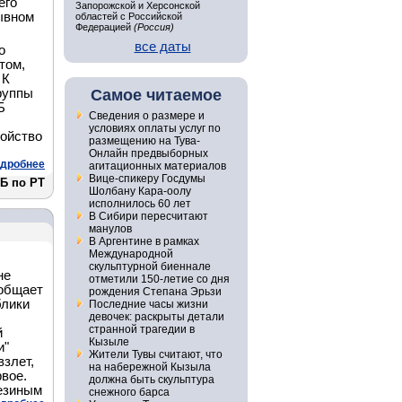
его
Запорожской и Херсонской
ывном
областей с Российской
Федерацией
(Россия)
.
все даты
о
том,
 К
руппы
Самое читаемое
Б
Сведения о размере и
условиях оплаты услуг по
ройство
размещению на Тува-
Онлайн предвыборных
дробнее
агитационных материалов
Вице-спикеру Госдумы
Б по РТ
Шолбану Кара-оолу
исполнилось 60 лет
В Сибири пересчитают
манулов
В Аргентине в рамках
Международной
скульптурной биеннале
не
отметили 150-летие со дня
ообщает
рождения Степана Эрьзи
блики
Последние часы жизни
девочек: раскрыты детали
странной трагедии в
й
Кызыле
и"
Жители Тувы считают, что
взлет,
на набережной Кызыла
рвое.
должна быть скульптура
езиным
снежного барса