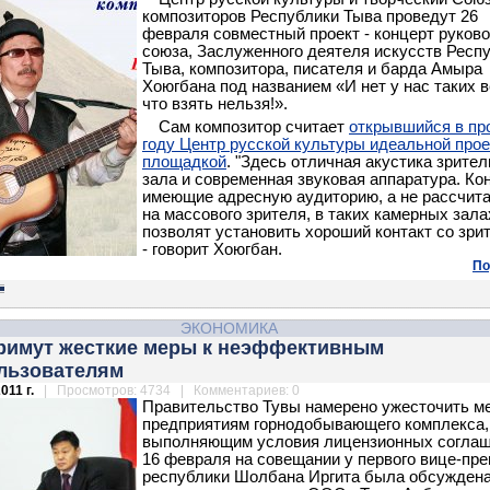
композиторов Республики Тыва проведут 26
февраля совместный проект - концерт руков
союза, Заслуженного деятеля искусств Респ
Тыва, композитора, писателя и барда Амыра
Хоюгбана под названием «И нет у нас таких 
что взять нельзя!».
Сам композитор считает
открывшийся в п
году Центр русской культуры идеальной про
площадкой
. "Здесь отличная акустика зрител
зала и современная звуковая аппаратура. Ко
имеющие адресную аудиторию, а не рассчит
на массового зрителя, в таких камерных зала
позволят установить хороший контакт со зри
- говорит Хоюгбан.
По
ЭКОНОМИКА
примут жесткие меры к неэффективным
льзователям
011 г.
| Просмотров: 4734 | Комментариев: 0
Правительство Тувы намерено ужесточить м
предприятиям горнодобывающего комплекса,
выполняющим условия лицензионных соглаш
16 февраля на совещании у первого вице-пр
республики Шолбана Иргита была обсужден