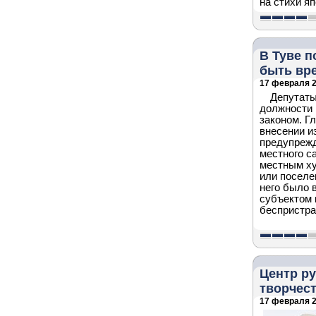
на стихи я
В Туве 
быть вр
17 февраля 2
Депутаты
должности 
законом. Г
внесении и
предупрежд
местного с
местным ху
или поселе
него было 
субъектом 
беспристра
Центр ру
творчес
17 февраля 2