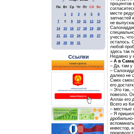
процентов 
Пн
Вт
Ср
Чт
Пт
Сб
Вс
согласитес
месте реду
1
2
3
4
5
6
запчастей 
7
8
9
10
11
12
13
не выпуска
Салохиддин
14
15
16
17
18
19
20
специально
21
22
23
24
25
26
27
учесть, чт
осталось. 
28
29
30
31
любой проб
здесь так 
Недавно у 
Ссылки
– А в Сама
– Да, там у
– Салохидд
далеко не 
Смех смехо
его достат
– Это так,
повезло. О
Аллах его 
Всего из К
– местные 
– Я пришел
дробильно-
вспоминать
инвестор, 
производст