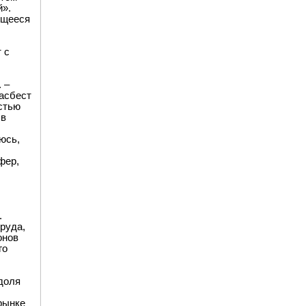
й».
ющееся
 с
 –
 асбест
стью
 в
юсь,
фер,
.
руда,
онов
го
доля
рынке