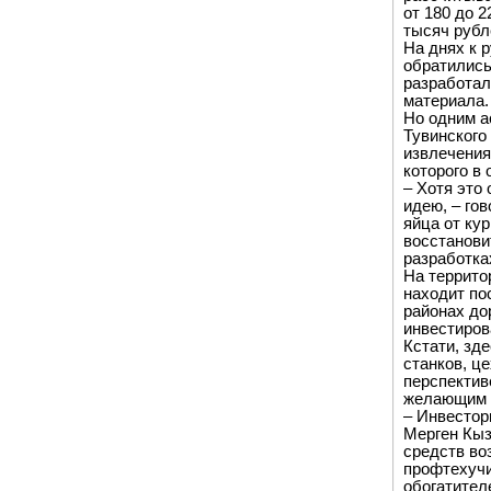
от 180 до 2
тысяч рубл
На днях к 
обратились
разработал
материала
Но одним а
Тувинского
извлечения
которого в 
– Хотя это
идею, – го
яйца от ку
восстанови
разработка
На террито
находит по
районах до
инвестиров
Кстати, зд
станков, ц
перспектив
желающим в
– Инвестор
Мерген Кыз
средств во
профтехучи
обогатител