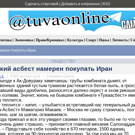
Сделать стартовой
|
Добавить в избранное
|
RSS
литика
|
Экономика
|
Право/Криминал
|
Культура
|
Спорт
|
Наука
|
Личность
|
Сп
мерен покупать Иран
ОБЩЕСТВО
кий асбест намерен покупать Иран
 г.
| 6488 просмотров | 0 комментариев
ъезде к Ак-Довураку замечаешь: трубы комбината дымят, от
венных зданий густым туманом растекается белая пыль, а грох
давшей виды дробилки, разносится далеко окрест и эхом рикоше
 холмам. Значит, жизнь на бывшем комбинате «Туваасбест» им
а теплится.
м теплится – кипит, – улыбается встретивший нас генеральный д
Асбест» Маматазиз Макаев. – Москва не сразу строилась, поэ
нно, шаг за шагом, осваиваемся.
юда приехал и все это увидел своими глазами, то было не то что
 очень даже страшно, – признается главный механик Салохидди
 – Представьте себе хозяйство в 670 гектаров, 1500 единиц
ия, которое на 90 процентов разрушено. За три года мы на 70