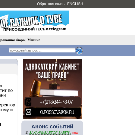
Обратная связь
|
ENGLISH
равочное бюро
|
Мнение
от
тит по
ени
иректор
тому и
н
Анонс событий
1)
ЗАКАНЧИВАЕТСЯ ЗАВТРА
:
new!