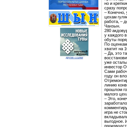
но и крепки
сразу попр
– Конечно, 
цехам гуляе
работа, – 
Чанзын.
280 акдову
у каждого в
обуты поря
По оценкам
хватит на 1
– Да, это 
восстанови
другие ссылки
уже осталь
инвестор 
Сами рабоч
году он вл
Отремонтир
линию конв
прошлом го
малого цех
– Это, кон
заработало
комментиру
игра не ст
вкладывали
выгодное. 
производст