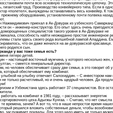
восстановили почти всю основную технологическую цепочку. Эт
ь, гигантский труд. Производство конвейерного типа. Если в одн
ктор «полетел», вынуждены останавливать весь конвейер. К то
к прежнему оборудованию, установленному почти полвека назад
ют.
 Нажмидимович приехал в Ак-Довурак из узбекского Самарканд
сти он – инженер-конструктор. Его опыт здесь очень пригодился
о доморощенных специалистов такого уровня в Ак-Довураке не
Смекалка, способность найти неожиданно простое инженерное 
лемы стали здесь своего рода волшебной лампой Аладдина. Е
понравилось, что он даже женился на ак-довуракской красавице.
него родился сын.
рканде у вас тоже семья есть?
 меня пятеро детей.
ин – настоящий восточный мужчина, у которого несколько жен, 
султан, – смеется генеральный директор.
м, но человек обеспечивает сразу две семьи, а это говорит об 
ка, который обеспечивает ему комбинат.
 – улыбкой на улыбку отвечает Салохиддин. – С инвестором нам
н не только расчетливый, но и очень щедрый человек. Да продл
дни!
иргизии и Узбекистана здесь работают 37 специалистов. Все ос
жители.
 работать на комбинат в 1981 году, – рассказывает энергетик
сортировочного цеха Адыгжы Кунгаа. – Считаю, что нет смысла
 те времена, зачем? А вот то, что в наше непростое время наше
который решился вложить собственные деньги, чтобы возобнови
во, заслуживает похвалы. Для этого надо иметь не только муже