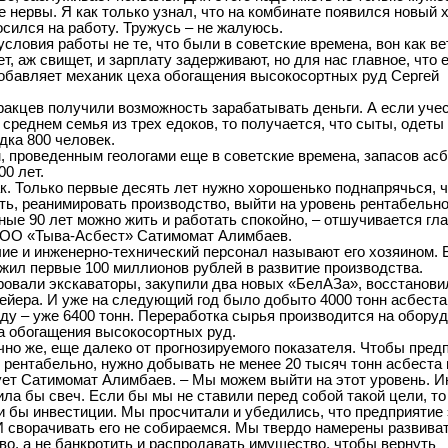
е нервы. Я как только узнал, что на комбинате появился новый 
осился на работу. Тружусь – не жалуюсь.
условия работы не те, что были в советские времена, вон как ве
т, аж свищет, и зарплату задерживают, но для нас главное, что 
добавляет механик цеха обогащения высокосортных руд Сергей
ракцев получили возможность зарабатывать деньги. А если учес
 среднем семья из трех едоков, то получается, что сыты, одеты
дка 800 человек.
, проведенным геологами еще в советские времена, запасов ас
00 лет.
так. Только первые десять лет нужно хорошенько поднапрячься, 
ть, реанимировать производство, выйти на уровень рентабельно
ные 90 лет можно жить и работать спокойно, – отшучивается гл
ООО «Тыва-Асбест» Сатимомат Алимбаев.
ие и инженерно-технический персонал называют его хозяином. 
ожил первые 100 миллионов рублей в развитие производства.
овали экскаваторы, закупили два новых «БелАЗа», восстанови
ейера. И уже на следующий год было добыто 4000 тонн асбеста
ду – уже 6400 тонн. Переработка сырья производится на обору
а обогащения высокосортных руд.
ечно же, еще далеко от прогнозируемого показателя. Чтобы пред
 рентабельно, нужно добывать не менее 20 тысяч тонн асбеста в
ет Сатимомат Алимбаев. – Мы можем выйти на этот уровень. И
оила бы свеч. Если бы мы не ставили перед собой такой цели, то
 бы инвестиции. Мы просчитали и убедились, что предприятие 
И сворачивать его не собираемся. Мы твердо намерены развива
во, а не банкротить и распродавать имущество, чтобы вернуть