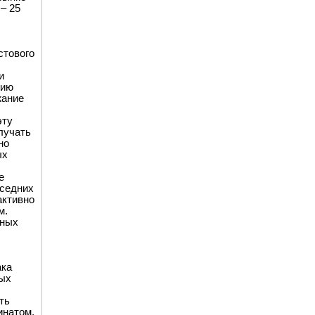
 – 25
стового
и
гию
жание
эту
лучать
но
ых
е
оседних
активно
м.
рных
ака
ных
ть
инатом,