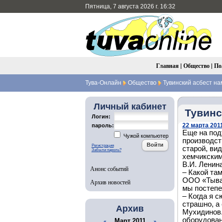
Пятница, 7 августа 2026 г. 16:32
Главная
|
Общество
|
По
Тува-Онлайн
Общество
Тувинский асбест на
Личный кабинет
Тувинс
Логин:
22 марта 2011
пароль:
Еще на под
Чужой компьютер
производст
Регистрация
старой, ви
Забыли пароль?
хемчикским
В.И. Ленин
Анонс событий
– Какой та
ООО «Тыва-
Архив новостей
мы постепе
– Когда я с
страшно, а
Архив
Мухидинов.
оборудован
Март 2011
«
»