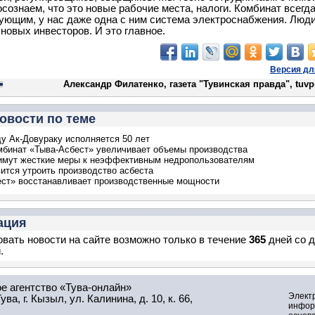
осознаем, что это новые рабочие места, налоги. Комбинат всегд
ующим, у нас даже одна с ним система электроснабжения. Люд
 новых инвесторов. И это главное.
Версия дл
Александр Филатенко, газета "Тувинская правда", tuvp
овости по теме
ду Ак-Довураку исполняется 50 лет
мбинат «Тыва-Асбест» увеличивает объемы производства
имут жесткие меры к неэффективным недропользователям
вится утроить производство асбеста
ст» восстанавливает производственные мощности
ация
вать новости на сайте возможно только в течение
365
дней со 
.
е агентство «Тува-онлайн»
Элект
а, г. Кызыл, ул. Калинина, д. 10, к. 66,
инфор