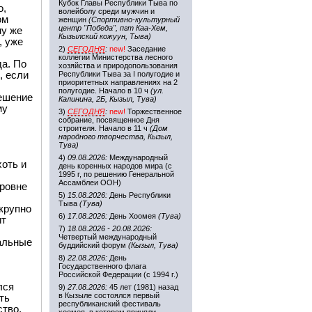
Кубок Главы Республики Тыва по
о,
волейболу среди мужчин и
ом
женщин
(Спортивно-культурный
центр "Победа", пгт Каа-Хем,
му же
Кызылский кожуун, Тыва)
, уже
2)
СЕГОДНЯ
:
new!
Заседание
коллегии Министерства лесного
а. По
хозяйства и природопользования
, если
Республики Тыва за I полугодие и
приоритетных направлениях на 2
полугодие. Начало в 10 ч
(ул.
решение
Калинина, 2Б, Кызыл, Тува)
му
3)
СЕГОДНЯ
:
new!
Торжественное
собрание, посвященное Дня
строителя. Начало в 11 ч
(Дом
народного творчества, Кызыл,
Тува)
4)
09.08.2026:
Международный
хоть и
день коренных народов мира (с
1995 г, по решению Генеральной
Ассамблеи ООН)
уровне
5)
15.08.2026:
День Республики
Тыва
(Тува)
 крупно
6)
17.08.2026:
День Хоомея
(Тува)
ит
7)
18.08.2026 - 20.08.2026:
Четвертый международный
тальные
буддийский форум
(Кызыл, Тува)
8)
22.08.2026:
День
Государственного флага
Российской Федерации (с 1994 г.)
лся
9)
27.08.2026:
45 лет (1981) назад
в Кызыле состоялся первый
ть
республиканский фестиваль
ство,