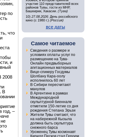
хоомея, в котором приняли
хозяин,
участие 110 представителей всех
районов Тувы, гости из МНР,
Башкирии, Хакасии.
(Тува)
тер по
10)
27.08.2026:
День российского
есть
кино (с 1980 г.)
(Россия)
все даты
ть, что
 и
Самое читаемое
беста
Сведения о размере и
условиях оплаты услуг по
чтобы
размещению на Тува-
сти, и
Онлайн предвыборных
авный
агитационных материалов
Вице-спикеру Госдумы
Шолбану Кара-оолу
В 2008
исполнилось 60 лет
В Сибири пересчитают
ли
манулов
. В
В Аргентине в рамках
довании
Международной
скульптурной биеннале
приятие
отметили 150-летие со дня
рождения Степана Эрьзи
 год, –
Жители Тувы считают, что
наче
на набережной Кызыла
 не
должна быть скульптура
это
снежного барса
ть
Уроженец Тувы космонавт
Кирилл Песков стал Героем