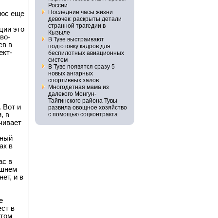
России
Последние часы жизни
люс еще
девочек: раскрыты детали
странной трагедии в
ции это
Кызыле
во-
В Туве выстраивают
ев в
подготовку кадров для
ект­
беспилотных авиационных
систем
В Туве появятся сразу 5
новых ангарных
спортивных залов
Многодетная мама из
далекого Монгун-
Тайгинского района Тувы
 Вот и
развила овощное хозяйство
, в
с помощью соцконтракта
чивает
ьный
ак в
ас в
ешнем
ет, и в
е
ест в
стом