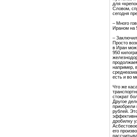
для «крепос
Словом, сп
сегодня пр
– Много го
Ираном на 
– Заключил
Просто воз
в Иран мож
950 килогр
железнодор
продолжаем
например, 
среднеазиа
есть и во 
Что же кас
транспортн
стократ бо
Другое дел
приобрели 
рублей. Эт
эффективне
дробилку у
Асбестовое
его произв
рассчитыва