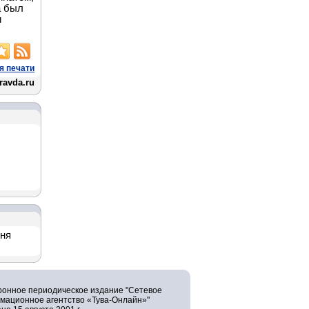
а был
и
я печати
ravda.ru
дня
ронное периодическое издание "Сетевое
мационное агентство «Тува-Онлайн»"