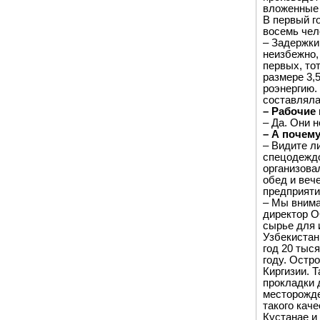
вложенные 
В первый г
восемь чел
– Задержки
неизбежно,
первых, то
размере 3,
роэнергию. 
составляла
– Рабочие 
– Да. Они 
– А почем
– Видите л
спецодеждо
организова
обед и веч
предприяти
– Мы внима
директор О
сырье для 
Узбекистан
год 20 тыс
году. Остро
Киргизии. Т
прокладки 
месторожде
такого каче
Кустанае и