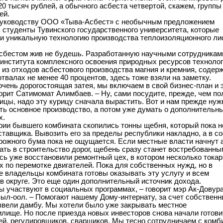
20 тысяч рублей, а обычного асбеста четвертой, скажем, группы
ей.
руководству ООО «Тыва-Асбест» с необычным предложением
 студенты Тувинского государственного университета, которые
и уникальную технологию производства теплоизоляционного ли
.
сбестом жив не будешь. Разработанную научными сотрудникам
 института комплексного освоения природных ресурсов техноло
 из отходов асбестового производства магния и кремния, содер
отвалах не менее 40 процентов, здесь тоже взяли на заметку.
 очень дорогостоящая затея, мы включаем в свой бизнес-план и 
ворит Сатимомат Алимбаев. – Ну, сами посудите, прежде, чем по
рицы, надо эту курицу сначала вырастить. Вот и нам прежде нуж
ть основное производство, а потом уже думать о дополнительн
х.
рии бывшего комбината скопились тонны щебня, который пока н
ставщика. Вывозить его за пределы республики накладно, а в с
рожного бума пока не ощущается. Если местные власти начнут 
ать в строительство дорог, щебень сразу станет востребованны
есь уже восстановили ремонтный цех, в котором несколько тока
ех по перемотке двигателей. Пока для собственных нужд, но в
е владельцы комбината готовы оказывать эту услугу и всем
 округе. Это еще один дополнительный источник дохода.
ы участвуют в социальных программах, – говорит мэр Ак-Довур
ыл-оол. – Помогают нашему Дому-интернату, за счет собствен
звели дамбу. Мы хотели было уже закрывать местное
лище. Но после приезда новых инвесторов снова начали готови
ей, регулировщиков, сварщиков. Мы тесно сотрудничаем с комб