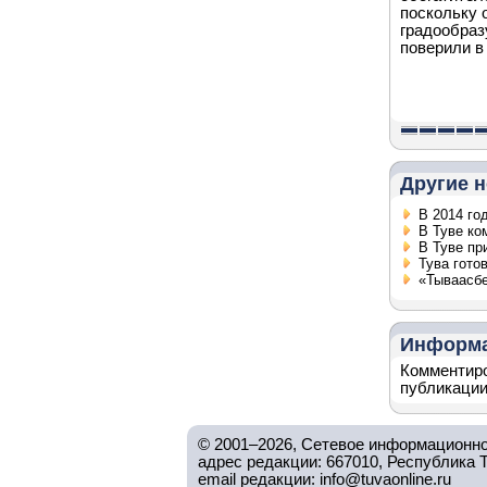
поскольку 
градообраз
поверили в
Другие н
В 2014 го
В Туве ко
В Туве пр
Тува гото
«Тываасбе
Информ
Комментиро
публикации
© 2001–2026, Сетевое информационно
адрес редакции: 667010, Республика Тув
email редакции: info@tuvaonline.ru