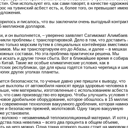
ти». Они используют его, как сами говорят, в качестве «дрожже
рос на тувинский асбест есть, и, более того, он превышает име
едложения.
ворилось и писалось, что вы заключили очень выгодный контракт
5 миллионов долларов.
и, и он выполняется, – уверенно заявляет Сатимомат Алимбаев.
никли проблемы с транспортировкой. Дело в том, что доставить
но только морским путем в специальных контейнерах вместимо
аммов. Мы же транспортируем его до Абазы, и далее – в мешках
ожных составах. Но эта проблема практически решена. Мы
 искать и другие точки сбыта. Вот в ближайшее время я собира
в Китай. Такие же особые климатические условия, как в
тских республиках, где для крыш годятся только черепица и ши
многих других уголках планеты.
ается безопасности, то ученые давно уже пришли к выводу, что
ые выхлопы от автомобиля наносят вреда здоровью человека в
льше, чем материалы, изготовленные с использованием асбеста
о, что само производство его вредно. Чтобы улучшить условия т
новое дробильное оборудование, которое обошлось в 15 милли
о современная технология вакуумного дробления, которая намно
е и безопаснее прежней, молотковой. Одну такую вакуумную
же установили.
 волокно – незаменимый теплоизоляционный материал. И хотя 
одства пока невелика – всего два процента в общем объеме,
ть на него можно. Одна тонна «горного льна» стоит на мировом 