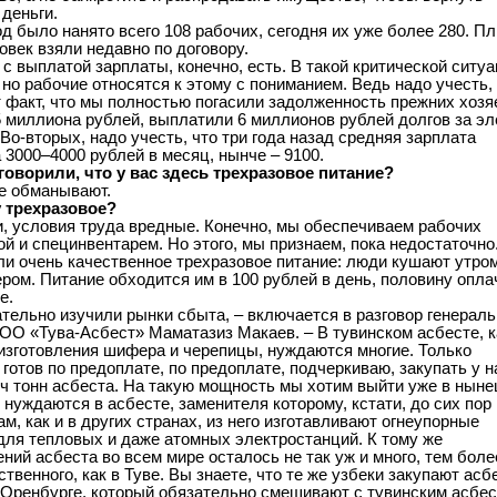
деньги.
од было нанято всего 108 рабочих, сегодня их уже более 280. П
овек взяли недавно по договору.
 с выплатой зарплаты, конечно, есть. В такой критической ситуа
 но рабочие относятся к этому с пониманием. Ведь надо учесть, 
т факт, что мы полностью погасили задолженность прежних хозя
5 миллиона рублей, выплатили 6 миллионов рублей долгов за эл
Во-вторых, надо учесть, что три года назад средняя зарплата
 3000–4000 рублей в месяц, нынче – 9100.
говорили, что у вас здесь трехразовое питание?
не обманывают.
у трехразовое?
и, условия труда вредные. Конечно, мы обеспечиваем рабочих
й и специнвентарем. Но этого, мы признаем, пока недостаточно.
ли очень качественное трехразовое питание: люди кушают утром
ером. Питание обходится им в 100 рублей в день, половину опла
е.
тельно изучили рынки сбыта, – включается в разговор генерал
ОО «Тува-Асбест» Маматазиз Макаев. – В тувинском асбесте, к
изготовления шифера и черепицы, нуждаются многие. Только
 готов по предоплате, по предоплате, подчеркиваю, закупать у н
яч тонн асбеста. На такую мощность мы хотим выйти уже в нын
 нуждаются в асбесте, заменителя которому, кстати, до сих пор н
ам, как и в других странах, из него изготавливают огнеупорные
для тепловых и даже атомных электростанций. К тому же
ний асбеста во всем мире осталось не так уж и много, тем боле
ственного, как в Туве. Вы знаете, что те же узбеки закупают асб
 Оренбурге, который обязательно смешивают с тувинским асбе