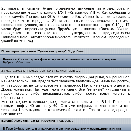
23 марта в Кызыле будет ограничено движение автотранспорта и
передвижение людей в районе МУП «Кызылское АТП». Как сообщили в
пресс-службе Управления ФСБ России по Республике Тыва, это связано с
проведением в городе с 21 марта антитеррористического тактико-
специального учения, основная фаза которого состоится завтра. С 12 до 17
часов будет перекрыта улица Дружбы до остановки «Восток». Учения
проводятся в соответствии с утвержденным Председателем
Национального антитеррористического комитета планом проведения
учений на 2011 год
По информации газеты "Тувинская правда"
Подробнее
Почему в России терпят фиаско проекты экономии тепла и электроэнергии
Рубрика:
Общество
23 марта 2011 г. | Просмотров: 4247 | Комментариев: 1
Еще лет 10 - и мир задохнется от нехватки энергии, как рыба, выброшенная
на берег волной. Нам предлагают заменить лампочки - дешевые выбросить,
купить дорогие, но дело вовсе не в лампочках. Никто не знает, что делать.
Дрова кончились. Нас ждет ночь на снегу. Все "зеленые" инициативы в
нашей стране либо проваливаются, либо просто ведут кого-то к
обогащению.
Мы не ведаем в точности, когда кончатся нефть и газ. British Petroleum
отводит нефти 40 лет, газу 60. С этими цифрами согласны почти все
эксперты. Но суть даже не в физической нехватке. Сжигать углеводороды -
все опаснее.
Евгений Арсюхин, газета "Известия"
Подробнее
В Туве библиотеку для инвалидов по зрению оснастили «говорящими» книгами