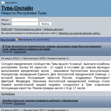
Тува-Онлайн
Новости Республики Тыва
Логин:
Пароль:
ENGLISH
|
Регистрация на сайте
|
Забыли пароль?
Вы просматриваете мобильную версию сайта.
Перейти на полную версию сайта.
Тува-Онлайн
Материалы за 23.03.2011
В Туве бесплатную юридическую помощь оказывали глава Конституционного
суда, вице-спикер и министр юстиции
Рубрика:
Общество
23 марта 2011 г. | Просмотров: 6556 | Комментариев: 0
Сегодня юридическое сообщество Тувы вышло "в народ", выехало в районы
республики. Более 50 юристов - от судей в отставке до совсем молодых
выпускников юридических вузов - оказывали бесплатные консультации.
Инициативу проведения Единого Дня бесплатной юридической помощи, с
которой вышла Ассоциация юристов России, поддержал Президент
Дмитрий Медведев. Оказание бесплатной юридической помощи стало
первой значительной акцией недавно созданного в Туве отделения
Ассоциации юристов. Прием граждан велся с 8 до 17 часов.
Подробнее
Шолбан Кара-оол укрепил позиции в рейтинге губернаторов
Рубрика:
Политика
23 марта 2011 г. | Просмотров: 5517 | Комментариев: 0