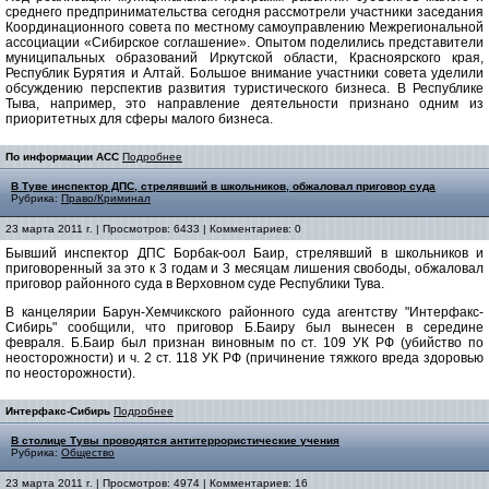
среднего предпринимательства сегодня рассмотрели участники заседания
Координационного совета по местному самоуправлению Межрегиональной
ассоциации «Сибирское соглашение». Опытом поделились представители
муниципальных образований Иркутской области, Красноярского края,
Республик Бурятия и Алтай. Большое внимание участники совета уделили
обсуждению перспектив развития туристического бизнеса. В Республике
Тыва, например, это направление деятельности признано одним из
приоритетных для сферы малого бизнеса.
По информации АСС
Подробнее
В Туве инспектор ДПС, стрелявший в школьников, обжаловал приговор суда
Рубрика:
Право/Криминал
23 марта 2011 г. | Просмотров: 6433 | Комментариев: 0
Бывший инспектор ДПС Борбак-оол Баир, стрелявший в школьников и
приговоренный за это к 3 годам и 3 месяцам лишения свободы, обжаловал
приговор районного суда в Верховном суде Республики Тува.
В канцелярии Барун-Хемчикского районного суда агентству "Интерфакс-
Сибирь" сообщили, что приговор Б.Баиру был вынесен в середине
февраля. Б.Баир был признан виновным по ст. 109 УК РФ (убийство по
неосторожности) и ч. 2 ст. 118 УК РФ (причинение тяжкого вреда здоровью
по неосторожности).
Интерфакс-Сибирь
Подробнее
В столице Тувы проводятся антитеррористические учения
Рубрика:
Общество
23 марта 2011 г. | Просмотров: 4974 | Комментариев: 16