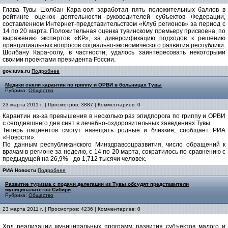
Глава Тувы Шолбан Кара-оол заработал пять положительных баллов в
рейтинге оценок деятельности руководителей субъектов Федерации,
составленном Интернет-представительством «Клуб регионов» за период с
14 по 20 марта. Положительная оценка тувинскому премьеру присвоена, по
выражению экспертов «КР», за
диверсификацию подходов
к решению
принципиальных вопросов социально-экономического развития республики
.
Шолбану Кара-оолу, в частности, удалось заинтересовать некоторыми
своими проектами президента России.
gov.tuva.ru
Подробнее
Медики сняли карантин по гриппу и ОРВИ в больницах Тувы
Рубрика:
Общество
23 марта 2011 г. | Просмотров: 3887 | Комментариев: 0
Карантин из-за превышения в несколько раз эпидпорога по гриппу и ОРВИ
с сегодняшнего дня снят в лечебно-оздоровительных заведениях Тувы.
Теперь пациентов смогут навещать родные и близкие, сообщает РИА
«Новости».
По данным республиканского Минздравсоцразвития, число обращений к
врачам в регионе за неделю, с 14 по 20 марта, сократилось по сравнению с
предыдущей на 26,9% - до 1,712 тысячи человек.
РИА Новости
Подробнее
Развитие туризма с подачи делегации из Тувы обсудят представители
муниципалитетов Сибири
Рубрика:
Общество
23 марта 2011 г. | Просмотров: 4236 | Комментариев: 0
Ход реализации муниципальных программ развития субъектов малого и