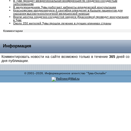
В Туве пройдет межрегиональная конференция по сердечно-сосудистым
заболеваниям
В медучреждениях Тувы работают кабинеты юридической консультации
Красноярские кардиохирурги 4 сентября определят в Кызыле пациентов для
оказания высокотехнологичной медицинской помощи
Врачи центра сердечно-сосудистой хирурги (Красноярск) проведут консультации
в Туве
Около 350 жителей Тувы прошли лечение в лучших клиниках страны
Комментарии
Информация
Комментировать новости на сайте возможно только в течение
365
дней со
дня публикации.
© 2001–2026, Информационное агентство "Тува-Онлайн"