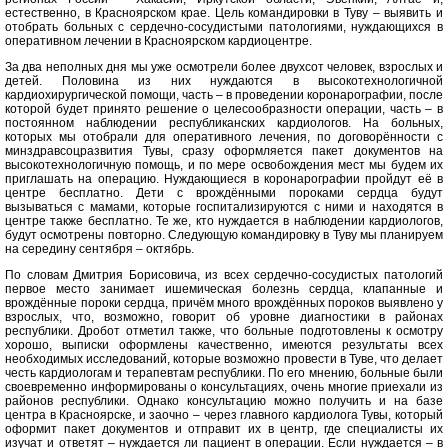
естественно, в Красноярском крае. Цель командировки в Туву – выявить и
отобрать больных с сердечно-сосудистыми патологиями, нуждающихся в
оперативном лечении в Красноярском кардиоцентре.
За два неполных дня мы уже осмотрели более двухсот человек, взрослых и
детей. Половина из них нуждаются в высокотехнологичной
кардиохирургической помощи, часть – в проведении коронарографии, после
которой будет принято решение о целесообразности операции, часть – в
постоянном наблюдении республиканских кардиологов. На больных,
которых мы отобрали для оперативного лечения, по договорённости с
минздравсоцразвития Тувы, сразу оформляется пакет документов на
высокотехнологичную помощь, и по мере освобождения мест мы будем их
приглашать на операцию. Нуждающиеся в коронарографии пройдут её в
центре бесплатно. Дети с врождёнными пороками сердца будут
вызываться с мамами, которые госпитализируются с ними и находятся в
центре также бесплатно. Те же, кто нуждается в наблюдении кардиологов,
будут осмотрены повторно. Следующую командировку в Туву мы планируем
на середину сентября – октябрь.
По словам Дмитрия Борисовича, из всех сердечно-сосудистых патологий
первое место занимает ишемическая болезнь сердца, клапанные и
врождённые пороки сердца, причём много врождённых пороков выявлено у
взрослых, что, возможно, говорит об уровне диагностики в районах
республики. Дробот отметил также, что больные подготовлены к осмотру
хорошо, выписки оформлены качественно, имеются результаты всех
необходимых исследований, которые возможно провести в Туве, что делает
честь кардиологам и терапевтам республики. По его мнению, больные были
своевременно информированы о консультациях, очень многие приехали из
районов республики. Однако консультацию можно получить и на базе
центра в Красноярске, и заочно – через главного кардиолога Тувы, который
оформит пакет документов и отправит их в центр, где специалисты их
изучат и ответят – нуждается ли пациент в операции. Если нуждается – в