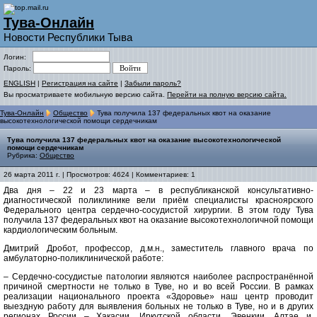
Тува-Онлайн
Новости Республики Тыва
Логин:
Пароль:
ENGLISH
|
Регистрация на сайте
|
Забыли пароль?
Вы просматриваете мобильную версию сайта.
Перейти на полную версию сайта.
Тува-Онлайн
Общество
Тува получила 137 федеральных квот на оказание
высокотехнологической помощи сердечникам
Тува получила 137 федеральных квот на оказание высокотехнологической
помощи сердечникам
Рубрика:
Общество
26 марта 2011 г. | Просмотров: 4624 | Комментариев: 1
Два дня – 22 и 23 марта – в республиканской консультативно-
диагностической поликлинике вели приём специалисты красноярского
Федерального центра сердечно-сосудистой хирургии. В этом году Тува
получила 137 федеральных квот на оказание высокотехнологичной помощи
кардиологическим больным.
Дмитрий Дробот, профессор, д.м.н., заместитель главного врача по
амбулаторно-поликлинической работе:
– Сердечно-сосудистые патологии являются наиболее распространённой
причиной смертности не только в Туве, но и во всей России. В рамках
реализации национального проекта «Здоровье» наш центр проводит
выездную работу для выявления больных не только в Туве, но и в других
регионах России – Хакасии, Иркутской области, Эвенкии, Алтае и,