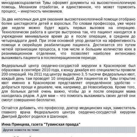
минздравсоцразвития Тувы оформят документы на высокотехнологичную
помощь. Механизм отработан, и единственное, что может тормозить
процесс, – инертность чиновников.
За два неполных дня для оказания высокотехнологичной помощи отобрано
более шестидесяти детей и взрослых. По словам профессора, уже через
две недели можно будет ждать первых вызовов на операцию.
Технологически работа в центре выстроена так, что пациент находится в
учреждении минимальное время до и после операции, в среднем до
четырнадцати дней. При этом основной упор делается на эффективность
помощи и скорейшую реабилитацию пациента. Достигается это путем
четкой организации процесса, в том числе и большим количество коек в
реанимационном отделении, что позволяет наиболее интенсивно
выхаживать пациента в послеоперационном периоде.
Федеральный центр сердечно-сосудистой хирургии в Красноярске был
образован в сентябре 2010 года, к концу декабря его специалисты провели
200 операций. На 2011 год центру выделено 3, 5 тысячи федеральных квот,
каждый день там проводят 10 операций. Для пациентов из Тувы открытие
квот именно в Красноярске представляет определённое удобство –
добраться проще и дешевле, чем, например, до Новосибирска. Кроме того,
для больных детей очень важно, чтобы до и после операции мама
находилась рядом. А для мам – что помогать выхаживать своих детей они
смогут совершенно бесплатно.
Остаётся добавить, что профессор, доктор медицинских наук, заместитель
главного врача Федерального центра сердечно-сосудистой хирургии
Дмитрий Дробот родился в Шагонаре.
Инна Принцева, газета "Тувинская правда"
Другие новости по теме: