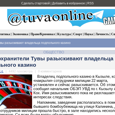
Сделать стартовой
|
Добавить в избранное
|
RSS
литика
|
Экономика
|
Право/Криминал
|
Культура
|
Спорт
|
Наука
|
Личность
|
Сп
вы разыскивают владельца подпольного казино
ОБЩЕСТВО
хранители Тувы разыскивают владельца
ьного казино
 г.
| 4492 просмотра | 0 комментариев
Владелец подпольного казино в Кызыле, к
«накрыли» сотрудники милиции 22 марта,
установлен и сейчас разыскивается. Об этом
сообщил начальник ОБЭП УВД по г. Кызылу 
Кох. Имя разыскиваемого пока не разглашает
интересах следствия.
Напомним, заведение располагалось в по
бывшего бомбоубежища на улице Калинина, д
отрудников милиции прошла быстро, в зале находились нескол
оператор. Со всех были взяты объяснения.