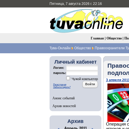
Пятница, 7 августа 2026 г. 22:16
Главная
|
Общество
|
По
Тува-Онлайн
Общество
Правоохранители Ту
Личный кабинет
Правоо
Логин:
подпол
пароль:
Чужой компьютер
3 апреля 2011
Регистрация
Забыли пароль?
Анонс событий
Архив новостей
Архив
Операция с
Апрель 2011
игроков и 
«
»