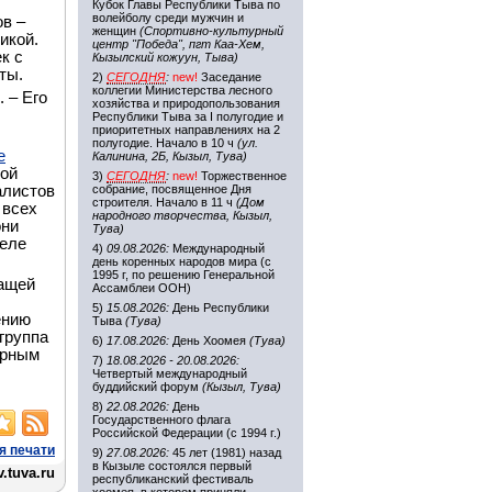
Кубок Главы Республики Тыва по
волейболу среди мужчин и
в –
женщин
(Спортивно-культурный
икой.
центр "Победа", пгт Каа-Хем,
к с
Кызылский кожуун, Тыва)
ты.
2)
СЕГОДНЯ
:
new!
Заседание
коллегии Министерства лесного
 – Его
хозяйства и природопользования
Республики Тыва за I полугодие и
приоритетных направлениях на 2
полугодие. Начало в 10 ч
(ул.
е
Калинина, 2Б, Кызыл, Тува)
ной
3)
СЕГОДНЯ
:
new!
Торжественное
алистов
собрание, посвященное Дня
строителя. Начало в 11 ч
(Дом
 всех
народного творчества, Кызыл,
они
Тува)
теле
4)
09.08.2026:
Международный
день коренных народов мира (с
1995 г, по решению Генеральной
жащей
Ассамблеи ООН)
5)
15.08.2026:
День Республики
ению
Тыва
(Тува)
группа
6)
17.08.2026:
День Хоомея
(Тува)
орным
7)
18.08.2026 - 20.08.2026:
Четвертый международный
буддийский форум
(Кызыл, Тува)
8)
22.08.2026:
День
Государственного флага
Российской Федерации (с 1994 г.)
я печати
9)
27.08.2026:
45 лет (1981) назад
в Кызыле состоялся первый
.tuva.ru
республиканский фестиваль