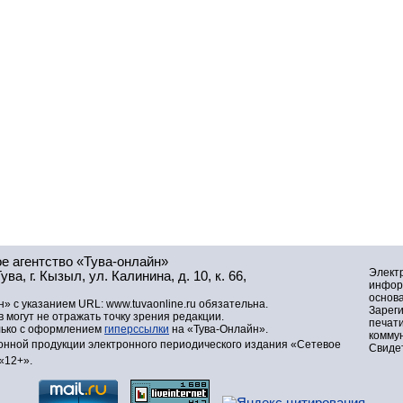
е агентство «Тува-онлайн»
Элект
а, г. Кызыл, ул. Калинина, д. 10, к. 66,
инфор
основа
» с указанием URL: www.tuvaonline.ru обязательна.
Зарег
могут не отражать точку зрения редакции.
печат
лько с оформлением
гиперссылки
на «Тува-Онлайн».
комму
нной продукции электронного периодического издания «Сетевое
Свидет
«12+».