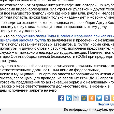
е отличалось от рядовых интернет-кафе или лотерейных клубо
амерами видеонаблюдения, электронной рулеткой и другой техн
я все имущество подпольного казино в два млн. рублей. Челове
ог туда попасть, вхожи были только «надежные» и «свои» клиен
 проводится экономическое исследование, – сообщил Артур Кох.
 покажут, какую квалификацию можно присвоить этому делу –
тивную или уголовную.
, что по
поручению главы Тувы Шолбана Кара-оола при кабмин
ециальная рабочая группа
по выявлению и пресечению незакон
ти с использованием игровых автоматов. В группу, кроме специ
окуратуры и других силовых структур, включены представители
служб – от пожарного надзора до трудинспекции. Подчиняться 
етарю Совета общественной безопасности (СОБ) при председа
тва Тувы.
оручено в месячный срок проанализировать причины «ненадле
и ответственными должностными лицами федеральных,
нских и муниципальных органов власти мероприятий по исполн
льства, запрещающего проведение азартных игр». До 12 апреля 
готовить предложения по активизации борьбы с незаконным иг
а также о мере ответственности должностных лиц, виновных в
ем исполнении запрета на него.
Версия дл
По информации mkyzyl.ru, gov