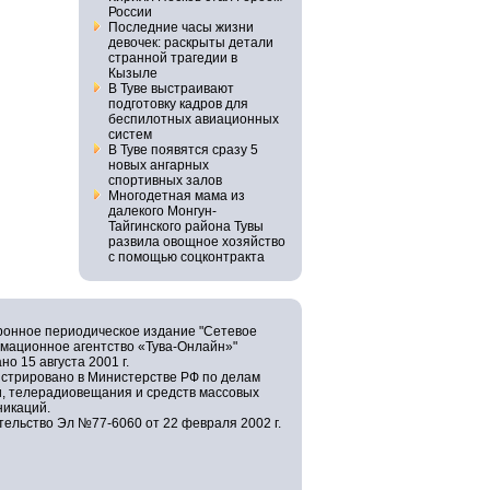
России
Последние часы жизни
девочек: раскрыты детали
странной трагедии в
Кызыле
В Туве выстраивают
подготовку кадров для
беспилотных авиационных
систем
В Туве появятся сразу 5
новых ангарных
спортивных залов
Многодетная мама из
далекого Монгун-
Тайгинского района Тувы
развила овощное хозяйство
с помощью соцконтракта
ронное периодическое издание "Сетевое
мационное агентство «Тува-Онлайн»"
но 15 августа 2001 г.
истрировано в Министерстве РФ по делам
и, телерадиовещания и средств массовых
никаций.
ельство Эл №77-6060 от 22 февраля 2002 г.