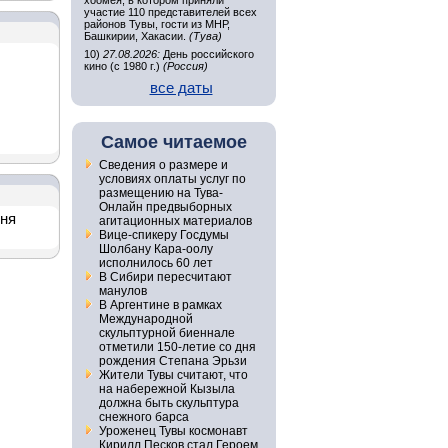
хоомея, в котором приняли
участие 110 представителей всех
районов Тувы, гости из МНР,
Башкирии, Хакасии.
(Тува)
10)
27.08.2026:
День российского
кино (с 1980 г.)
(Россия)
все даты
Самое читаемое
Сведения о размере и
условиях оплаты услуг по
размещению на Тува-
Онлайн предвыборных
дня
агитационных материалов
Вице-спикеру Госдумы
Шолбану Кара-оолу
исполнилось 60 лет
В Сибири пересчитают
манулов
В Аргентине в рамках
Международной
скульптурной биеннале
отметили 150-летие со дня
рождения Степана Эрьзи
Жители Тувы считают, что
на набережной Кызыла
должна быть скульптура
снежного барса
Уроженец Тувы космонавт
Кирилл Песков стал Героем