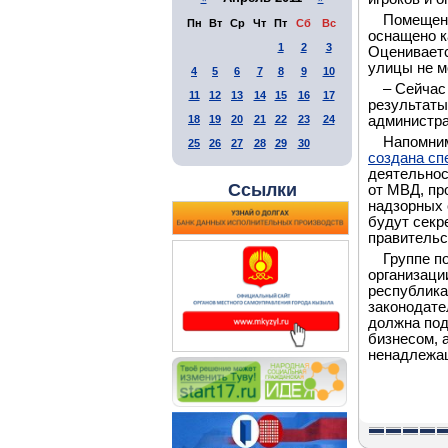
Помещени
Пн
Вт
Ср
Чт
Пт
Сб
Вс
оснащено к
1
2
3
Оцениваетс
улицы не м
4
5
6
7
8
9
10
– Сейчас
11
12
13
14
15
16
17
результаты
18
19
20
21
22
23
24
администра
Напомним
25
26
27
28
29
30
создана сп
деятельнос
Ссылки
от МВД, пр
надзорных 
будут секр
правительс
Группе п
организаци
республика
законодате
должна под
бизнесом, 
ненадлежащ