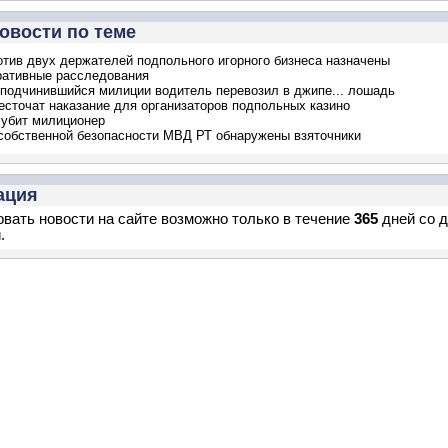
овости по теме
отив двух держателей подпольного игорного бизнеса назначены
ративные расследования
 подчинившийся милиции водитель перевозил в джипе... лошадь
есточат наказание для организаторов подпольных казино
убит милиционер
собственной безопасности МВД РТ обнаружены взяточники
ация
вать новости на сайте возможно только в течение
365
дней со 
.