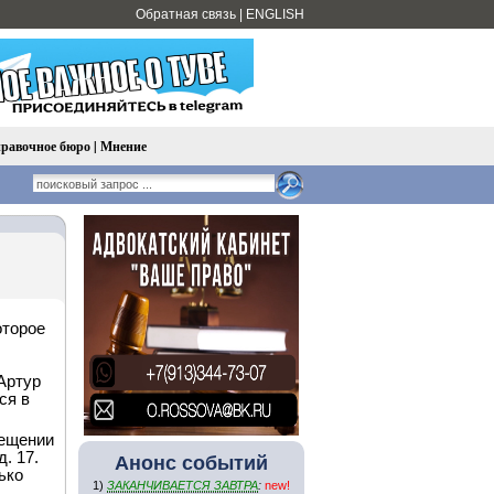
Обратная связь
|
ENGLISH
равочное бюро
|
Мнение
оторое
Артур
ся в
мещении
. 17.
Анонс событий
ько
1)
ЗАКАНЧИВАЕТСЯ ЗАВТРА
:
new!