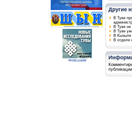
Другие н
В Туве пр
админист
В Туве не
В Туве уж
В Кызыле 
В отделе 
Информ
другие ссылки
Комментиро
публикации