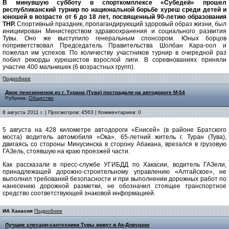
В минувшую субботу в спорткомплексе «Субедей» прошел
республиканский турнир по национальной борьбе хуреш среди детей и
юношей в возрасте от 6 до 18 лет, посвященный 90-летию образования
ТНР.
Спортивный праздник, пропагандирующий здоровый образ жизни, был
инициирован Министерством здравоохранения и социального развития
Тувы. Оно же выступило генеральным спонсором. Юных борцов
поприветствовал Председатель Правительства Шолбан Кара-оол и
пожелал им успехов. По количеству участников турнир в очередной раз
побил рекорды хурешистов взрослой лиги. В соревнованиях приняли
участие 400 мальчишек (6 возрастных групп).
Подробнее
Двое пенсионеров из г. Турана (Тува) пострадали на автодороге М-54
Рубрика:
Общество
8 августа 2011 г. | Просмотров: 4563 | Комментариев: 0
5 августа на 428 километре автодороги «Енисей» (в районе Братского
моста)
водитель автомобиля «Ока», 65-летний житель г. Туран (Тува),
двигаясь со стороны Минусинска в сторону Абакана, врезался в грузовую
ГАЗель, стоявшую на краю проезжей части.
Как рассказали в пресс-службе УГИБДД по Хакасии, водитель ГАЗели,
принадлежащей дорожно-строительному управлению «Алтайское», не
выполнил требований безопасности и при выполнении дорожных работ по
нанесению дорожной разметки, не обозначил стоящее транспортное
средство соответствующей знаковой информацией.
ИА Хакасия
Подробнее
Лучшие слесари-сантехники Тувы живут в Ак-Довураке