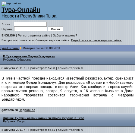
Тува-Онлайн
Новости Республики Тыва
Логин:
Пароль:
ENGLISH
|
Регистрация на сайте
|
Забыли пароль?
Вы просматриваете мобильную версию сайта.
Перейти на полную версию сайта.
Тува-Онлайн
Материалы за 08.08.2011
В Туву приехал Федор Бондарчук
Рубрика:
Общество
8 августа 2011 г. | Просмотров: 5708 | Комментариев: 0
В Туве в частной поездке находится известный режиссер, актер, сценарист
и клипмейкер Федор Бондарчук. Для режиссера «9 роты» и «Необитаемого
острова» это первая поездка в центр Азии. Как сообщили в пресс-службе
правительства региона, завтра, 9 августа, в 16 часов в Кызыле в Доме
народного творчества состоится творческая встреча с Федором
Бондарчуком.
gov.tuva.ru
Подробнее
Эртине Тулуш - самый юный чемпион хуреша в Туве
Рубрика:
Спорт
8 августа 2011 г. | Просмотров: 5631 | Комментариев: 0