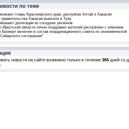
овости по теме
иезжают главы Красноярского края, республик Алтай и Хакасия
 правительства Хакасии выехала в Туву
ибывают делегации из соседних регионов
р Иркутской области лично поздравил жителей республики с юбилеем
 Брокерт включен в состав координационного совета по экономической
"Сибирского соглашения"
ация
вать новости на сайте возможно только в течение
365
дней со 
.