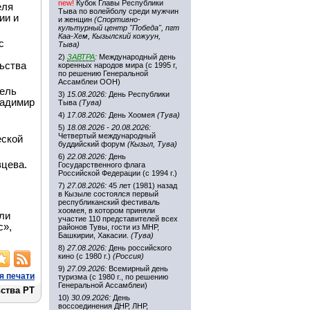
new!
Кубок Главы Республики
еля
Тыва по волейболу среди мужчин
ии и
и женщин
(Спортивно-
культурный центр "Победа", пгт
Каа-Хем, Кызылский кожуун,
с
Тыва)
2)
ЗАВТРА
:
Международный день
ьства
коренных народов мира (с 1995 г,
по решению Генеральной
Ассамблеи ООН)
тель
3)
15.08.2026:
День Республики
ладимир
Тыва
(Тува)
4)
17.08.2026:
День Хоомея
(Тува)
5)
18.08.2026 - 20.08.2026:
Четвертый международный
еской
буддийский форум
(Кызыл, Тува)
6)
22.08.2026:
День
вцева.
Государственного флага
Российской Федерации (с 1994 г.)
7)
27.08.2026:
45 лет (1981) назад
в Кызыле состоялся первый
республиканский фестиваль
хоомея, в котором приняли
ли
участие 110 представителей всех
с»,
районов Тувы, гости из МНР,
Башкирии, Хакасии.
(Тува)
8)
27.08.2026:
День российского
кино (с 1980 г.)
(Россия)
9)
27.09.2026:
Всемирный день
я печати
туризма (с 1980 г., по решению
Генеральной Ассамблеи)
ства РТ
10)
30.09.2026:
День
воссоединения ДНР, ЛНР,