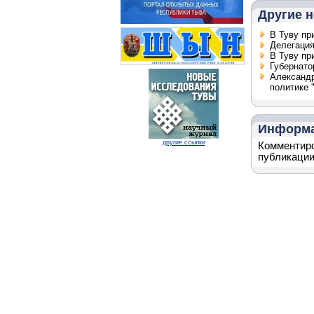
Другие н
В Туву пр
Делегация
В Туву пр
Губернато
Александр
политике 
Информ
другие ссылки
Комментиро
публикации