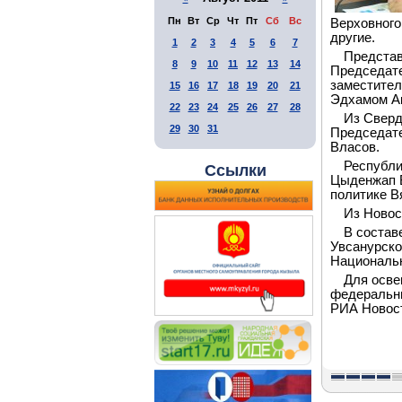
Пн
Вт
Ср
Чт
Пт
Сб
Вс
Верховного
другие.
1
2
3
4
5
6
7
Представ
8
9
10
11
12
13
14
Председате
заместител
15
16
17
18
19
20
21
Эдхамом А
22
23
24
25
26
27
28
Из Сверд
29
30
31
Председате
Власов.
Республи
Ссылки
Цыденжап Б
политике В
Из Новос
В состав
Увсанурско
Националь
Для осве
федеральн
РИА Новост