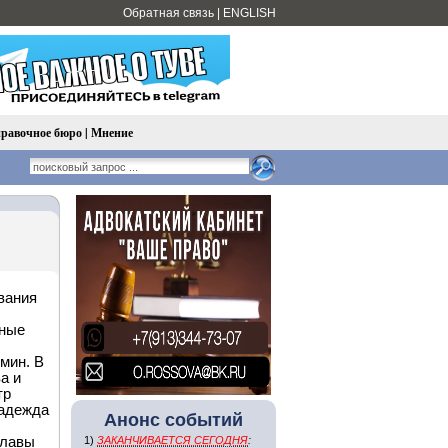
Обратная связь
|
ENGLISH
равочное бюро
|
Мнение
вания
ьные
мин. В
а и
тр
Надежда
Анонс событий
главы
1)
ЗАКАНЧИВАЕТСЯ СЕГОДНЯ
: