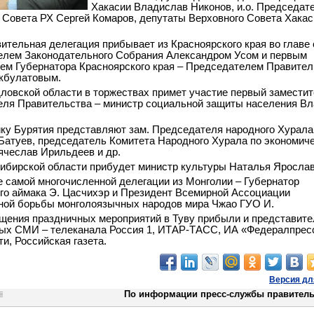
Хакасии Владислав Никонов, и.о. Председат
 Совета РХ Сергей Комаров, депутаты Верховного Совета Хакас
ительная делегация прибывает из Красноярского края во главе 
лем Законодательного Собрания Александром Усом и первым
ем Губернатора Красноярского края – Председателем Правител
кбулатовым.
ловской области в торжествах примет участие первый замести
ля Правительства – министр социальной защиты населения В
ку Бурятия представляют зам. Председателя народного Хурала
атуев, председатель Комитета Народного Хурала по экономич
ячеслав Ирильдеев и др.
ибирской области прибудет министр культуры Наталья Яросла
е самой многочисленной делегации из Монголии – Губернатор
го аймака Э. Цасчихэр и Президент Всемирной Ассоциации
ной борьбы монголоязычных народов мира Чжао ГУО И.
щения праздничных мероприятий в Туву прибыли и представите
ых СМИ – телеканала Россия 1, ИТАР-ТАСС, ИА «Федералпрес
и, Российская газета.
Версия дл
По информации пресс-службы правитель