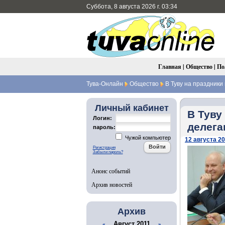
Суббота, 8 августа 2026 г. 03:34
Главная
|
Общество
|
По
Тува-Онлайн
Общество
В Туву на праздники
Личный кабинет
В Туву
Логин:
делега
пароль:
Чужой компьютер
12 августа 20
Регистрация
Забыли пароль?
Анонс событий
Архив новостей
Архив
Август 2011
«
»