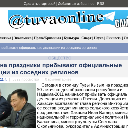
Сделать стартовой
|
Добавить в избранное
|
RSS
литика
|
Экономика
|
Право/Криминал
|
Культура
|
Спорт
|
Наука
|
Личность
|
Сп
 прибывают официальные делегации из соседних регионов
ОБЩЕСТВО
 на праздники прибывают официальные
ции из соседних регионов
11 г.
| 5392 просмотра | 0 комментариев
Сегодня в столицу Тувы Кызыл на праздно
90-летия со дня образования республики и
Надыма-2011 начинают прибывать официал
делегации из регионов России.
Делегацию из
Хакасии возглавляет глава региона Виктор Зи
ее состав входят министр сельского хозяйств
продовольствия Хакасии Иван Вагнер, минис
национальной и территориальной политики 
Балахчина, министр культуры Светлана
Окольникова, руководитель Администрации 