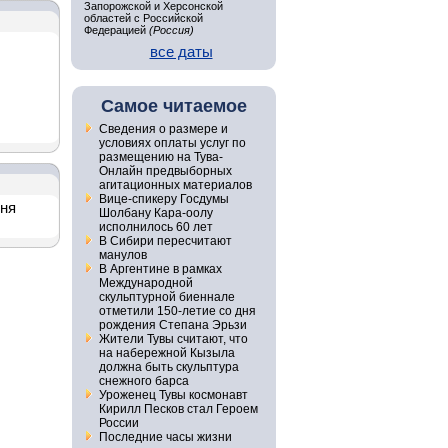
Запорожской и Херсонской
областей с Российской
Федерацией
(Россия)
все даты
Самое читаемое
Сведения о размере и
условиях оплаты услуг по
размещению на Тува-
Онлайн предвыборных
агитационных материалов
Вице-спикеру Госдумы
дня
Шолбану Кара-оолу
исполнилось 60 лет
В Сибири пересчитают
манулов
В Аргентине в рамках
Международной
скульптурной биеннале
отметили 150-летие со дня
рождения Степана Эрьзи
Жители Тувы считают, что
на набережной Кызыла
должна быть скульптура
снежного барса
Уроженец Тувы космонавт
Кирилл Песков стал Героем
России
Последние часы жизни