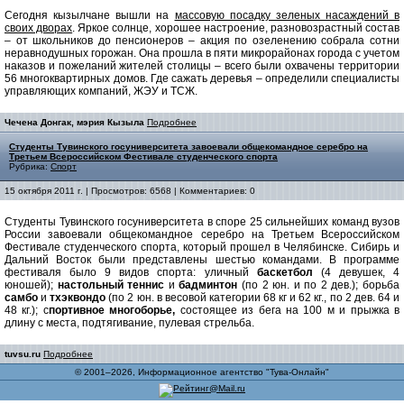
Сегодня кызылчане вышли на
массовую посадку зеленых насаждений в
своих дворах
. Яркое солнце, хорошее настроение, разновозрастный состав
– от школьников до пенсионеров – акция по озеленению собрала сотни
неравнодушных горожан. Она прошла в пяти микрорайонах города с учетом
наказов и пожеланий жителей столицы – всего были охвачены территории
56 многоквартирных домов. Где сажать деревья – определили специалисты
управляющих компаний, ЖЭУ и ТСЖ.
Чечена Донгак, мэрия Кызыла
Подробнее
Студенты Тувинского госуниверситета завоевали общекомандное серебро на
Третьем Всероссийском Фестивале студенческого спорта
Рубрика:
Спорт
15 октября 2011 г. | Просмотров: 6568 | Комментариев: 0
Студенты Тувинского госуниверситета в споре 25 сильнейших команд вузов
России завоевали общекомандное серебро на Третьем Всероссийском
Фестивале студенческого спорта, который прошел в Челябинске. Сибирь и
Дальний Восток были представлены шестью командами. В программе
фестиваля было 9 видов спорта: уличный
баскетбол
(4 девушек, 4
юношей);
настольный
теннис
и
бадминтон
(по 2 юн. и по 2 дев.); борьба
самбо
и
тхэквондо
(по 2 юн. в весовой категории 68 кг и 62 кг., по 2 дев. 64 и
48 кг.); с
портивное многоборье,
состоящее из бега на 100 м и прыжка в
длину с места, подтягивание, пулевая стрельба.
tuvsu.ru
Подробнее
© 2001–2026, Информационное агентство "Тува-Онлайн"