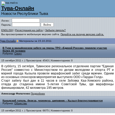
Тува-Онлайн
Новости Республики Тыва
Логин:
Пароль:
ENGLISH
|
Регистрация на сайте
|
Забыли пароль?
Вы просматриваете мобильную версию сайта.
Перейти на полную версию сайта.
Тува-Онлайн
Материалы за 15.10.2011
В Туве в марафонском забеге на призы ТРО «Единой России» приняли участие
более 40 человек
Рубрика:
Спорт
15 октября 2011 г. | Просмотров: 4543 | Комментариев: 0
В субботу, 15 октября, Тувинское региональное отделение партии "Единая
Россия" совместно с Министерством по делам молодежи и спорта РТ и
мэрией города Кызыла провели марафонский забег среди мужчин. Одним
из основных спонсоров мероприятия выступило ООО «Тардан Голд».
Старт забегу был дан в 11 часов в селе Зубовка Каа-Хемского района,
откуда до стадиона имени 5-летия Советской Тувы, где марафонцы
финишировали, 42 километра 195 метров.
Александр Филатенко
Подробнее
Канадский тополь, береза, черемуха, шиповник – Кызыл благоустраивается
Рубрика:
Общество
15 октября 2011 г. | Просмотров: 6875 | Комментариев: 0