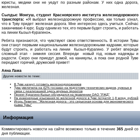
юристы, медики они не уедут по разным районам. У них одна дорога,
железная.
Сылдыс Монгуш, студент Красноярского института железнодорожного
транспорта: «
Я выбрал железнодорожную профессию, как только узнал,
что в Туву придет железная дорога. Мне интересно здесь учиться. Сейчас
заканчиваю 4 курс. Буду одним из тех, кто первым будет строить, и работать
на линии Кызыл-Курагино
».
Ребята признаются, что чувствуют свою ответственность. В истории Тувы
они станут первыми национальными железнодорожными кадрами, которые
будут строить, и работать на линии Кызыл-Курагино. У ребят впереди
сложный этап - зимняя сессия. Впереди новый год, новые надежды и
радости. Скоро они приедут домой, на каникулы, а пока они родной Туве
передают горячий, дружеский привет!
Аяна Лама
Другие новости по теме:
В Туве начнут готовить железнодорожников
Тува увеличила на 42% госзаказ на подготовку технических кадров, нужных в
связи с реализацией здесь крупных проектов
Проект Курагино-Кызыл обсуждался на правлении ОАО "РЖД"
На инженерные изыскания по железной дороге в Туве потратят 1,8 млрд. рублей
Игорь Левитин: "Железная дорога - это серьезная основа для экономического
рывка Тувы"
Информация
Комментировать новости на сайте возможно только в течение
365
дней со
дня публикации.