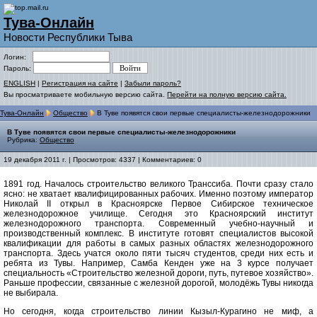
Тува-Онлайн
Новости Республики Тыва
Логин:
Пароль:
ENGLISH
|
Регистрация на сайте
|
Забыли пароль?
Вы просматриваете мобильную версию сайта.
Перейти на полную версию сайта.
Тува-Онлайн
Общество
В Туве появятся свои первые специалисты-железнодорожники
В Туве появятся свои первые специалисты-железнодорожники
Рубрика:
Общество
19 декабря 2011 г. | Просмотров: 4337 | Комментариев: 0
1891 год. Началось строительство великого Транссиба. Почти сразу стало
ясно: не хватает квалифицированных рабочих. Именно поэтому император
Николай II открыл в Красноярске Первое Сибирское техническое
железнодорожное училище. Сегодня это Красноярский институт
железнодорожного транспорта. Современный учебно-научный и
производственный комплекс. В институте готовят специалистов высокой
квалификации для работы в самых разных областях железнодорожного
транспорта. Здесь учатся около пяти тысяч студентов, среди них есть и
ребята из Тувы. Например, Самба Кенден уже на 3 курсе получает
специальность «Строительство железной дороги, путь, путевое хозяйство».
Раньше профессии, связанные с железной дорогой, молодёжь Тувы никогда
не выбирала.
Но сегодня, когда строительство линии Кызыл-Курагино не миф, а