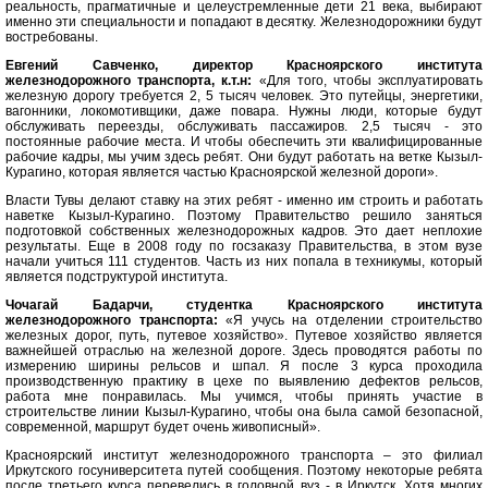
реальность, прагматичные и целеустремленные дети 21 века, выбирают
именно эти специальности и попадают в десятку. Железнодорожники будут
востребованы.
Евгений Савченко, директор Красноярского института
железнодорожного транспорта, к.т.н:
«Для того, чтобы эксплуатировать
железную дорогу требуется 2, 5 тысяч человек. Это путейцы, энергетики,
вагонники, локомотивщики, даже повара. Нужны люди, которые будут
обслуживать переезды, обслуживать пассажиров. 2,5 тысяч - это
постоянные рабочие места. И чтобы обеспечить эти квалифицированные
рабочие кадры, мы учим здесь ребят. Они будут работать на ветке Кызыл-
Курагино, которая является частью Красноярской железной дороги».
Власти Тувы делают ставку на этих ребят - именно им строить и работать
наветке Кызыл-Курагино. Поэтому Правительство решило заняться
подготовкой собственных железнодорожных кадров. Это дает неплохие
результаты. Еще в 2008 году по госзаказу Правительства, в этом вузе
начали учиться 111 студентов. Часть из них попала в техникумы, который
является подструктурой института.
Чочагай Бадарчи, студентка Красноярского института
железнодорожного транспорта:
«Я учусь на отделении строительство
железных дорог, путь, путевое хозяйство». Путевое хозяйство является
важнейшей отраслью на железной дороге. Здесь проводятся работы по
измерению ширины рельсов и шпал. Я после 3 курса проходила
производственную практику в цехе по выявлению дефектов рельсов,
работа мне понравилась. Мы учимся, чтобы принять участие в
строительстве линии Кызыл-Курагино, чтобы она была самой безопасной,
современной, маршрут будет очень живописный».
Красноярский институт железнодорожного транспорта – это филиал
Иркутского госуниверситета путей сообщения. Поэтому некоторые ребята
после третьего курса перевелись в головной вуз - в Иркутск. Хотя многих