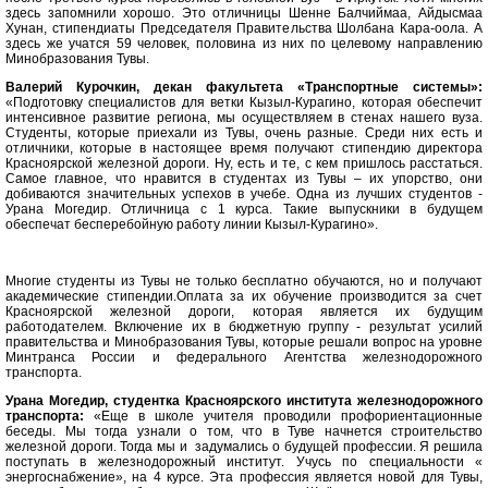
здесь запомнили хорошо. Это отличницы Шенне Балчиймаа, Айдысмаа
Хунан, стипендиаты Председателя Правительства Шолбана Кара-оола. А
здесь же учатся 59 человек, половина из них по целевому направлению
Минобразования Тувы.
Валерий Курочкин, декан факультета «Транспортные системы»:
«Подготовку специалистов для ветки Кызыл-Курагино, которая обеспечит
интенсивное развитие региона, мы осуществляем в стенах нашего вуза.
Студенты, которые приехали из Тувы, очень разные. Среди них есть и
отличники, которые в настоящее время получают стипендию директора
Красноярской железной дороги. Ну, есть и те, с кем пришлось расстаться.
Самое главное, что нравится в студентах из Тувы – их упорство, они
добиваются значительных успехов в учебе. Одна из лучших студентов -
Урана Могедир. Отличница с 1 курса. Такие выпускники в будущем
обеспечат бесперебойную работу линии Кызыл-Курагино».
Многие студенты из Тувы не только бесплатно обучаются, но и получают
академические стипендии.Оплата за их обучение производится за счет
Красноярской железной дороги, которая является их будущим
работодателем. Включение их в бюджетную группу - результат усилий
правительства и Минобразования Тувы, которые решали вопрос на уровне
Минтранса России и федерального Агентства железнодорожного
транспорта.
Урана Могедир,
студентка Красноярского института железнодорожного
транспорта:
«Еще в школе учителя проводили профориентационные
беседы. Мы тогда узнали о том, что в Туве начнется строительство
железной дороги. Тогда мы и задумались о будущей профессии. Я решила
поступать в железнодорожный институт. Учусь по специальности «
энергоснабжение», на 4 курсе. Эта профессия является новой для Тувы,