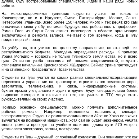
думаю, буду востребованным специалистом. Ждём в наши ряды новых
ребят».
На железнодорожников тувинские студенты учатся не только в
Красноярске, но и в Иркутске, Омске, Екатеринбурге, Москве, Санкт-
Петербурге, Улан-Удэ. Всего более 150 человек. Много и тех ребят, кто сам
оплачивает свою учёбу, понимая будущую востребованность профессии.
Роман Гаев из Сарыг-Сепа станет инженером в области организации
эксплуатации и ремонта вагонов. Мечтает о том времени, когда в Туву
придет первый поезд.
За учёбу тех, кто учится по целевому направлению, оплата идёт из
республиканского бюджета. Молодёжь оправдывает расходы. К примеру,
Урана Могедир – гордость не только тувинского землячества, но и всего
вуза. Отличная учеба позволила ей, помимо академической, получать
стипендию начальника Красноярской ЖД-дороги. Сейчас Урана претендует
и на стипендию Председателя Правительства.
Студенты из Тувы учатся на самых разных специальностях:организация
перевозок и управление на транспорте, строительство железных дорог,
автоматика, телемеханика и связь, информационные системы,
бухгалтерский учет, анализ и аудит и другие. Будут специалистами более
широкого спектра и в отличие от тех, кто учится в ПТУ, могут стать
руководителями на своих участках.
Помимо основной специальности, можно получить дополнительное
рабочее ремесло. Например, помощника машиниста, слесаря,
электромонтера. Студент с романтическим именем Айвенго Хоюр-оол хочет
выучиться на помощника машиниста, хотя сам он будет инженером. Ребята
много времени проводят на учебном полигоне, длина пути 570 метров,
установлен электровоз, вагоны, платформа.
Студенты из Тувы – дружный, сплочённый коллектив. Они понимают, что как